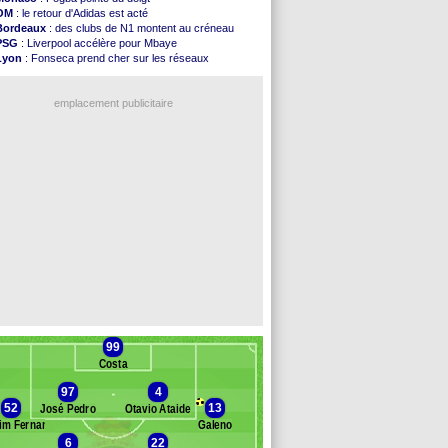
Real
: ça se complique pour Rodri !
OM
: le retour d'Adidas est acté
Barça
: Ferran Torres donne son feu vert au ...
Bordeaux
: des clubs de N1 montent au créneau
FIFA
: des excuses après le projet
PSG
: Liverpool accélère pour Mbaye
Abha
: c'est fait pour Fekir (officiel)
Lyon
: Fonseca prend cher sur les réseaux
Real
: réponse imminente de Vinicius
Trabzonspor
: une annonce pour Salah !
Arsenal
: Nørgaard transféré à Everton (off.)
Real
: une nouvelle offre pour Vinicius
Al-Ahli
: Deschamps a discuté !
emplacement publicitaire
PSG
: Luis Enrique satisfait malgré tout
Monaco
: Pogba pointé du doigt
Rennes
: Zabiri n'est pas fan de la L1
Rennes
: une offre de Fulham pour Aït Boudlal
VIDEO
: Thomasson et Cresswell réconciliés
Voir les brèves précédentes
99
Costa
97
4
52
13
José Pedro
Otavio Ataide
im Fernandes
Galeno
6
22