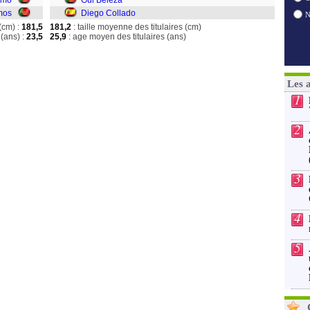
rmo
Gui Beleza
mos
Diego Collado
(cm) :
181,5
181,2
: taille moyenne des titulaires (cm)
(ans) :
23,5
25,9
: age moyen des titulaires (ans)
Les 
1
2
3
4
5