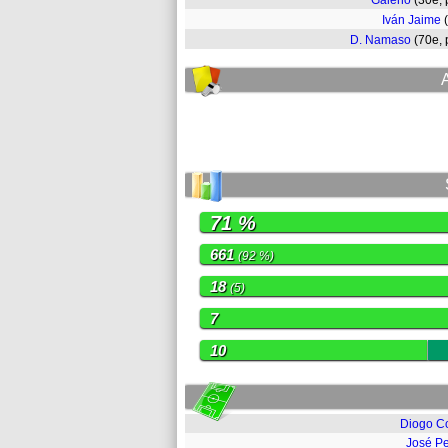
Galeno
(30e,
Iván Jaime
D. Namaso
(70e,
71 %
661
(92 %)
18
(5)
7
10
Diogo C
José P