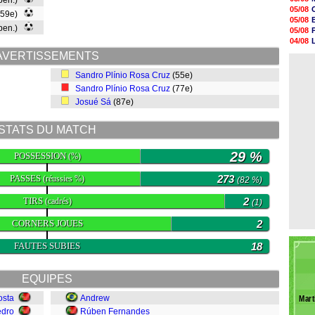
 pen.)
10h13
05/08
(59e)
09h51
05/08
09h32
 pen.)
05/08
09h11
04/08
08h57
04/08
AVERTISSEMENTS
08h39
05/08
08h22
Sandro Plínio Rosa Cruz
(55e)
00h06
Sandro Plínio Rosa Cruz
(77e)
05/08
05/08
Josué Sá
(87e)
05/08
05/08
STATS DU MATCH
29 %
POSSESSION
(%)
PASSES
273
(réussies %)
(82 %)
TIRS
2
(cadrés)
(1)
CORNERS JOUES
2
FAUTES SUBIES
18
EQUIPES
osta
Andrew
Mart
edro
Rúben Fernandes