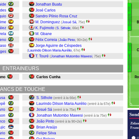
aide
Jonathan Buatu
F
ndes
José Carlos
C
C
P
quio
Sandro Plínio Rosa Cruz
O
R
D
aime
M. Dominguez
B
(
Josué Sá
, 75e)
T
O
J
ález
K. Fujimoto
(
S. Sithole
, 66e)
Gr
rela
M. Gbane
A
eno
Félix Correia
(
João Pinto
, 90+2e)
E
aso
Jorge Aguirre de Céspedes
G
I
F
C
(
Laurindo Dilson Maria Aurélio
, 67e)
L
rges
C
V
Pe
T. Touré
(
Jonathan Mutombo Mawesi
, 75e)
I
C
G
C
E
N
F
T
ENTRAINEURS
E
B
uno
Carlos Cunha
Ro
Pi
ANCS DE TOUCHE
J
usa
S. Sithole
(entré à la 66e)
Si
epê
Laurindo Dilson Maria Aurélio
(entré à la 67e)
rro
Josué Sá
(entré à la 75e)
Sond
son
Jonathan Mutombo Mawesi
(entré à la 75e)
nco
João Pinto
(entré à la 90+2e)
Zidan
ujic
Brian Araújo
Franc
rio
Felipe Silva
O