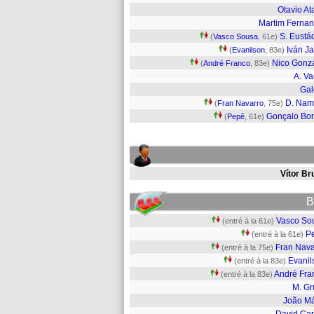
Otavio At
Martim Ferna
S. Eustá
(
Vasco Sousa
, 61e)
Iván J
(
Evanilson
, 83e)
Nico Gonz
(
André Franco
, 83e)
A. Va
Gal
D. Nam
(
Fran Navarro
, 75e)
Gonçalo Bo
(
Pepê
, 61e)
Vítor Br
B
Vasco So
(entré à la 61e)
P
(entré à la 61e)
Fran Nava
(entré à la 75e)
Evanil
(entré à la 83e)
André Fra
(entré à la 83e)
M. Gr
João Má