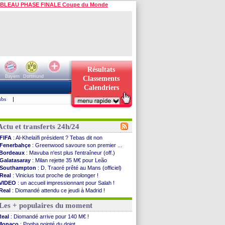
BLEAU PHASE FINALE Coupe du Monde
Résultats
Bayern
Dortmund
Classements
Calendriers
ubs
|
Actu et transferts 24h/24
FIFA
: Al-Khelaïfi président ? Tebas dit non
Fenerbahçe
: Greenwood savoure son premier ...
Bordeaux
: Mavuba n'est plus l'entraîneur (off.)
Galatasaray
: Milan rejette 35 M€ pour Leão
Southampton
: D. Traoré prêté au Mans (officiel)
Real
: Vinicius tout proche de prolonger !
VIDEO
: un accueil impressionnant pour Salah !
Real
: Diomandé attendu ce jeudi à Madrid !
Real
: Rodri, la piste Barça se confirme
Les + populaires du moment
PSG
: Akliouche arrive ce jeudi à Paris !
Médias
: la Liga quitte beIN Sports !
Real
: Diomandé arrive pour 140 M€ !
PSG
: pas d'inquiétude pour Rafael Pol
Monaco
: Pogba pointé du doigt