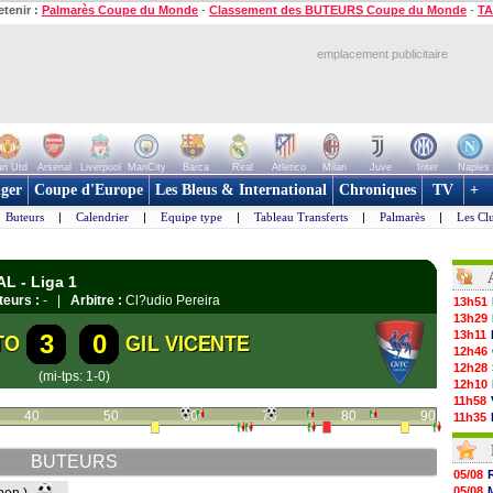
etenir :
Palmarès Coupe du Monde
-
Classement des BUTEURS Coupe du Monde
-
TA
emplacement publicitaire
n Utd
Arsenal
Liverpool
ManCity
Barca
Real
Atletico
Milan
Juve
Inter
Naples
ger
Coupe d'Europe
Les Bleus & International
Chroniques
TV
+
Buteurs
|
Calendrier
|
Equipe type
|
Tableau Transferts
|
Palmarès
|
Les Cl
L - Liga 1
teurs :
- |
Arbitre :
Cl?udio Pereira
13h51
13h29
13h11
3
0
TO
GIL VICENTE
12h46
12h28
(mi-tps: 1-0)
12h10
11h58
40
50
60
70
80
90
11h35
11h19
11h07
BUTEURS
10h53
05/08
10h36
05/08