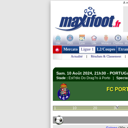
A r
OM
PSG
Lyon
Lille
Monaco
Chelsea
Ma
+ de clubs
Mercato
Ligue 1
L2/Coupes
Etran
Actualité
|
Résultats & Classement
|
Sam. 10 Août 2024, 21h30 - PORTUGA
Stade :
Est?dio Do Drag?o à Porto |
Specta
FC POR
1
10
20
30