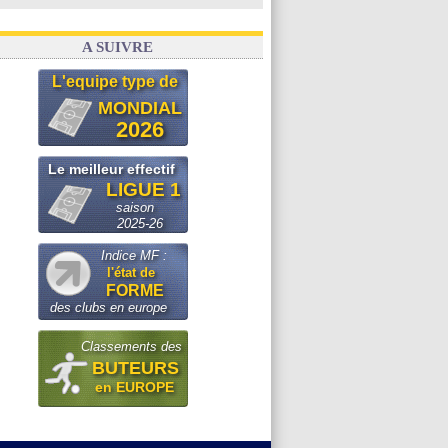
A SUIVRE
L'equipe type de
MONDIAL
2026
Le meilleur effectif
LIGUE 1
saison
2025-26
Indice MF :
l'état de
FORME
des clubs en europe
Classements des
BUTEURS
en EUROPE