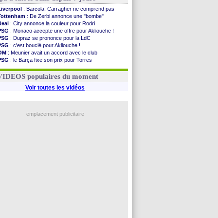
Liverpool
: Barcola, Carragher ne comprend pas
Tottenham
: De Zerbi annonce une "bombe"
Real
: City annonce la couleur pour Rodri
PSG
: Monaco accepte une offre pour Akliouche !
PSG
: Dupraz se prononce pour la LdC
PSG
: c'est bouclé pour Akliouche !
OM
: Meunier avait un accord avec le club
PSG
: le Barça fixe son prix pour Torres
Barça
: Torres souhaite rejoindre le PSG !
FIFA
: Infantino sollicite Trump
VIDEOS populaires du moment
Voir toutes les vidéos
emplacement publicitaire