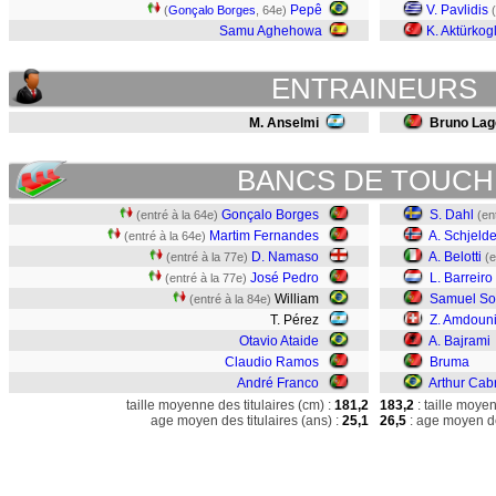
Pepê
V. Pavlidis
(
Gonçalo Borges
, 64e)
(
Samu Aghehowa
K. Aktürkog
ENTRAINEURS
M. Anselmi
Bruno Lag
BANCS DE TOUCH
Gonçalo Borges
S. Dahl
(entré à la 64e)
(en
Martim Fernandes
A. Schjeld
(entré à la 64e)
D. Namaso
A. Belotti
(entré à la 77e)
(e
José Pedro
L. Barreiro
(entré à la 77e)
William
Samuel So
(entré à la 84e)
T. Pérez
Z. Amdoun
Otavio Ataide
A. Bajrami
Claudio Ramos
Bruma
André Franco
Arthur Cab
taille moyenne des titulaires (cm) :
181,2
183,2
: taille moye
age moyen des titulaires (ans) :
25,1
26,5
: age moyen de