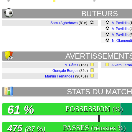
BUTEURS
Samu Aghehowa
(81e)
V. Pavlidis
(
V. Pavlidis
(
V. Pavlidis
(
N. Otamendi
AVERTISSEMENT
N. Pérez
(16e)
Álvaro Fern
Gonçalo Borges
(82e)
Martim Fernandes
(90+3e)
STATS DU MATC
61 %
POSSESSION
(%)
475
PASSES
(réussies %)
(87 %)