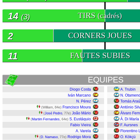
14
TIRS
(cadrés)
(3)
2
CORNERS JOUES
11
FAUTES SUBIES
EQUIPES
Diogo Costa
A. Trubin
Iván Marcano
N. Otamend
N. Pérez
Tomás Araú
Francisco Moura
António Sil
(William, 84e)
João Mário
Álvaro Fer
(
José Pedro
, 77e)
S. Eustáquio
Á. Di María
(
Martim Fernandes
, 64e)
Fabio Vieira
F. Aursnes
A. Varela
Florentino 
Rodrigo Mora
O. Kökçü
(
D. Namaso
, 77e)