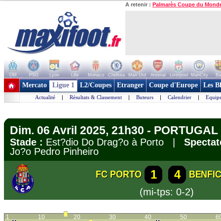
A retenir :
Palmarès Coupe du Mond
OM
PSG
Lyon
Lille
Monaco
Chelsea
Man Utd
Arsenal
Liverpool
ManCity
Ba
+ de clubs
Mercato
Ligue 1
L2/Coupes
Etranger
Coupe d'Europe
Les B
Actualité
|
Résultats & Classement
|
Buteurs
|
Calendrier
|
Equipe
Dim. 06 Avril 2025, 21h30 - PORTUGAL 
Stade :
Est?dio Do Drag?o à Porto |
Spectat
Jo?o Pedro Pinheiro
1
4
FC PORTO
BENFI
(mi-tps: 0-2)
1
10
20
30
40
50
6