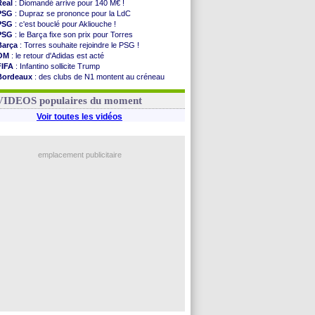
Real
: Diomandé arrive pour 140 M€ !
PSG
: Dupraz se prononce pour la LdC
PSG
: c'est bouclé pour Akliouche !
PSG
: le Barça fixe son prix pour Torres
Barça
: Torres souhaite rejoindre le PSG !
OM
: le retour d'Adidas est acté
FIFA
: Infantino sollicite Trump
Bordeaux
: des clubs de N1 montent au créneau
Argentine
: quand Medina recadre... sa mère
Real
: le démenti de Leipzig pour Diomandé
VIDEOS populaires du moment
Voir toutes les vidéos
emplacement publicitaire