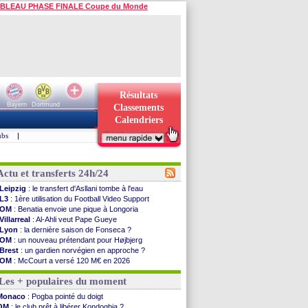
BLEAU PHASE FINALE Coupe du Monde
Résultats
Bayern
Dortmund
Classements
Calendriers
ubs
|
Actu et transferts 24h/24
Leipzig
: le transfert d'Asllani tombe à l'eau
L3
: 1ère utilisation du Football Video Support
OM
: Benatia envoie une pique à Longoria
Villarreal
: Al-Ahli veut Pape Gueye
Lyon
: la dernière saison de Fonseca ?
OM
: un nouveau prétendant pour Højbjerg
Brest
: un gardien norvégien en approche ?
OM
: McCourt a versé 120 M€ en 2026
PSG
: 4 retours dans le groupe face à Man Utd ...
Les + populaires du moment
Nice
: Kevin Carlos va partir en Italie
L1
: prison avec sursis requis contre un arbitre
Monaco
: Pogba pointé du doigt
Leganés
: c'est signé pour Luca Zidane (off.)
OM
: le club prêt à libérer Kondogbia ?