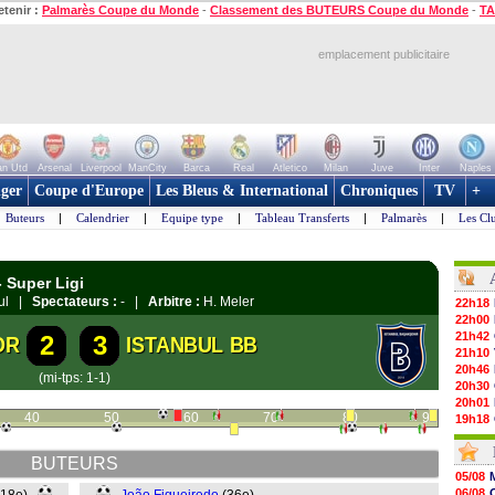
etenir :
Palmarès Coupe du Monde
-
Classement des BUTEURS Coupe du Monde
-
TA
emplacement publicitaire
n Utd
Arsenal
Liverpool
ManCity
Barca
Real
Atletico
Milan
Juve
Inter
Naples
ger
Coupe d'Europe
Les Bleus & International
Chroniques
TV
+
Buteurs
|
Calendrier
|
Equipe type
|
Tableau Transferts
|
Palmarès
|
Les Cl
- Super Ligi
bul |
Spectateurs :
- |
Arbitre :
H. Meler
22h18
22h00
21h42
2
3
OR
ISTANBUL BB
21h10
20h46
(mi-tps: 1-1)
20h30
20h01
40
50
60
70
80
90
19h18
19h09
18h48
BUTEURS
18h37
05/08
18h29
06/08