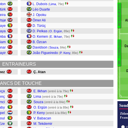
nton
L. Dubois
(
Lima
, 79e)
P
E
türk
Léo Duarte
N
D
Ög
I
eira
J. Opoku
K
S
T
tsjø
Ömer Ali
A
P
O
Ez
iaye
D. Türüç
R
R
Kaya
D. Pelkas
(
O. Ergün
, 89e)
K
amba
O. Kemen
(
E. Ilkhan
, 79e)
Di
hiam
B. Özcan
I
S
Y
Da
T
unar
Davidson
(
Souza
, 84e)
A
Ab
N
Ö
ayir
João Figueiredo
(
P. Keny
, 89e)
B
U
Al
Ak
L
H
B
ENTRAINEURS
B
T
D
B
mez
Ç. Atan
K
E
ANCS DE TOUCHE
S
kça
E. Ilkhan
(entré à la 79e)
Li
enç
Lima
(entré à la 79e)
Il
imci
Souza
(entré à la 84e)
Sond
aby
O. Ergün
(entré à la 89e)
pel
P. Keny
(entré à la 89e)
Zidan
Franc
oul
V. Babacan
Eze
M. Tekdemir
O