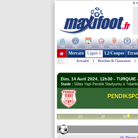
A r
OM
PSG
Lyon
Lille
Monaco
Chelsea
Ma
+ de clubs
Mercato
Ligue 1
L2/Coupes
Etran
Actualité
|
Résultats & Classement
|
Dim. 14 Avril 2024, 12h30 - TURQUIE 
Stade :
Siltas Yapi Pendik Stadyumu à ?stan
PENDIKSP
1
10
20
30