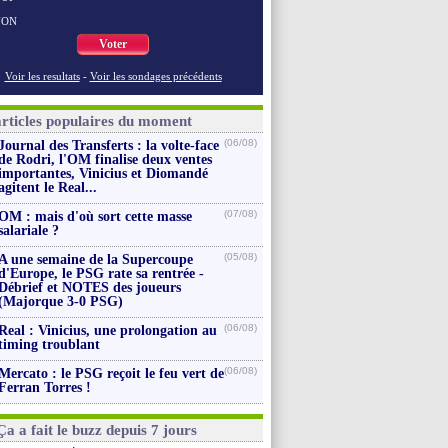
NON
Voter
Voir les resultats
-
Voir les sondages précédents
articles populaires du moment
(06/08)
Journal des Transferts : la volte-face
de Rodri, l'OM finalise deux ventes
importantes, Vinicius et Diomandé
agitent le Real...
(07/08)
OM : mais d'où sort cette masse
salariale ?
(05/08)
A une semaine de la Supercoupe
d'Europe, le PSG rate sa rentrée -
Débrief et NOTES des joueurs
(Majorque 3-0 PSG)
(06/08)
Real : Vinicius, une prolongation au
timing troublant
(06/08)
Mercato : le PSG reçoit le feu vert de
Ferran Torres !
Ça a fait le buzz depuis 7 jours