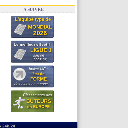
A SUIVRE
L'equipe type de
MONDIAL
2026
Le meilleur effectif
LIGUE 1
saison
2025-26
Indice MF :
l'état de
FORME
des clubs en europe
Classements des
BUTEURS
en EUROPE
o 24h/24