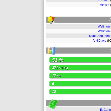
M. Thiam
F. Midtsjø
Welinton
Welinton
Nuno Sequeira
P. N'Diaye
(9
51 %
371
(79 %)
17
(9)
6
12
E. Canp