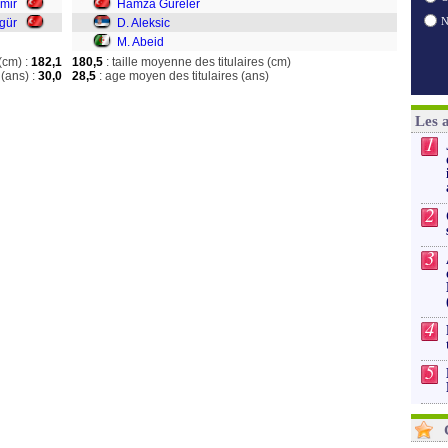
mir
Hamza Güreler
gür
D. Aleksic
M. Abeid
(cm) :
182,1
180,5
: taille moyenne des titulaires (cm)
(ans) :
30,0
28,5
: age moyen des titulaires (ans)
Les 
1
2
3
4
5