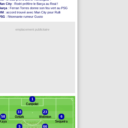
Atletico
: Ruggeri en route pour Aston Villa
Man City
: Rodri préfère le Barça au Real !
Monaco
: Filipe Luis soutient Biereth
Barça
: Ferran Torres donne son feu vert au PSG
Lyon
: Mangala prêté à Getafe (officiel)
OM
: accord trouvé avec Man City pour Rulli
PSG
: Nsoki va signer en Croatie
PSG
: l'étonnante rumeur Gusto
Arsenal
: Naples vise Gabriel Jesus
OM
: une offre pour Bulka
Real
: Mastantuono prêté à la Fiorentina (off.)
Ouganda
: Owori battu à mort à Kampala
Man City
: accord avec le Barça pour Rodri ?
emplacement publicitaire
Rennes
: Haise a prolongé (officiel)
Palace
: Tomiyasu a convaincu (officiel)
OM
: B. Genesio - "ce n'est pas idéal"
TFC
: Sion Oppong signe pour 4 ans (officiel)
PSG
: Liverpool va proposer 115 M€ pour ...
Voir les brèves précédentes
1
Canpolat
33
23
58
6
Öztürk
Welinton
Kaya
Sequeira
5
66