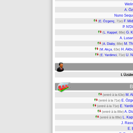
Weli
A. Öz
Nuno Sequ
F. Mid
(
E. Özgenç
, 71e)
P. N'D
G. 
(
L. Kappel
, 88e)
A. Lus
M. T
(
A. Diaby
, 88e)
H. Akb
(
M. Akça
, 63e)
U. N
(
E. Yardimci
, 71e)
I. Üzül
B
M. A
(entré à la 63e)
E. Özg
(entré à la 71e)
E. Yard
(entré à la 71e)
A. Di
(entré à la 88e)
L. Kap
(entré à la 88e)
J. Rass
E. 