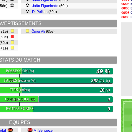
(18e)
João Figueiredo
(36e)
17h58
06/08
(56e)
João Figueiredo
(50e)
17h46
06/08
17h32
D. Pelkas
(80e)
06/08
17h16
06/08
16h59
06/08
AVERTISSEMENTS
16h37
06/08
16h33
(31e)
Ömer Ali
(65e)
16h27
(58e)
16h22
16h07
(80e)
15h46
0+1e)
15h41
STATS DU MATCH
49 %
POSSESSION
(%)
PASSES
367
(réussies %)
(81 %)
TIRS
16
(cadrés)
(7)
CORNERS JOUES
4
FAUTES SUBIES
9
EQUIPES
olat
M. Sengezer