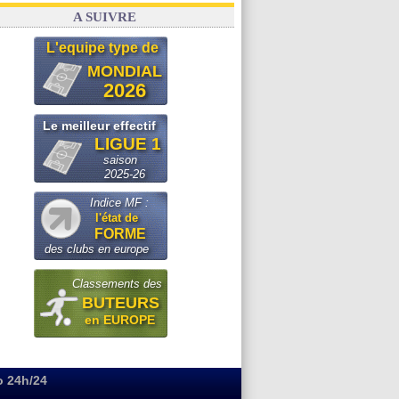
A SUIVRE
L'equipe type de
MONDIAL
2026
Le meilleur effectif
LIGUE 1
saison
2025-26
Indice MF :
l'état de
FORME
des clubs en europe
Classements des
BUTEURS
en EUROPE
o 24h/24