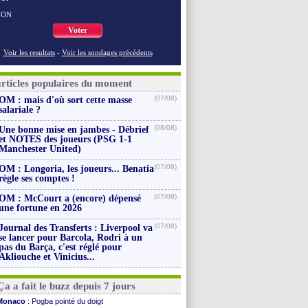
NON
Voter
Voir les resultats
-
Voir les sondages précédents
articles populaires du moment
(07/08)
OM : mais d'où sort cette masse
salariale ?
(08/08)
Une bonne mise en jambes - Débrief
et NOTES des joueurs (PSG 1-1
Manchester United)
(07/08)
OM : Longoria, les joueurs... Benatia
règle ses comptes !
(07/08)
OM : McCourt a (encore) dépensé
une fortune en 2026
(07/08)
Journal des Transferts : Liverpool va
se lancer pour Barcola, Rodri à un
pas du Barça, c'est réglé pour
Akliouche et Vinicius...
Ça a fait le buzz depuis 7 jours
Monaco
: Pogba pointé du doigt