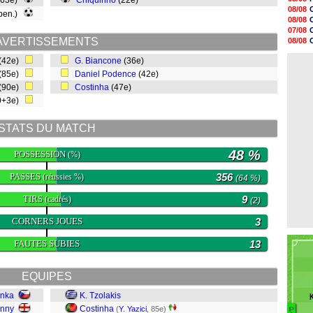
(63e)
Chiquinho
(22e)
08/08
08/08
 pen.)
08/08
08/08
08/08
07/08
08/08
AVERTISSEMENTS
08/08
08/08
07/08
08/08
(42e)
G. Biancone
(36e)
07/08
08/08
(85e)
Daniel Podence
(42e)
08/08
(90e)
Costinha
(47e)
08/08
08/08
0+3e)
08/08
08/08
STATS DU MATCH
48 %
POSSESSION
(%)
PASSES
356
(réussies %)
(64 %)
TIRS
9
(cadrés)
(2)
CORNERS JOUES
3
FAUTES SUBIES
13
EQUIPES
enka
K. Tzolakis
enny
Costinha
(
Y. Yazici
, 85e)
P
B