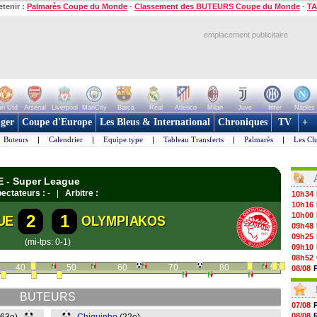
etenir :
Palmarès Coupe du Monde
-
Classement des BUTEURS Coupe du Monde
-
TA
emplacement publicitaire
n Utd
Arsenal
Liverpool
ManCity
Barca
Real
Atletico
Milan
Juve
Inter
Naples
ger
Coupe d'Europe
Les Bleus & International
Chroniques
TV
+
Buteurs
|
Calendrier
|
Equipe type
|
Tableau Transferts
|
Palmarès
|
Les Cl
E - Super League
ectateurs :
- |
Arbitre :
10h34
10h16
10h00
2
1
UE
OLYMPIAKOS
09h48
09h25
(mi-tps: 0-1)
09h10
08h52
40
50
60
70
80
90
08/08
08/08
08/08
BUTEURS
08/08
07/08
08/08
08/08