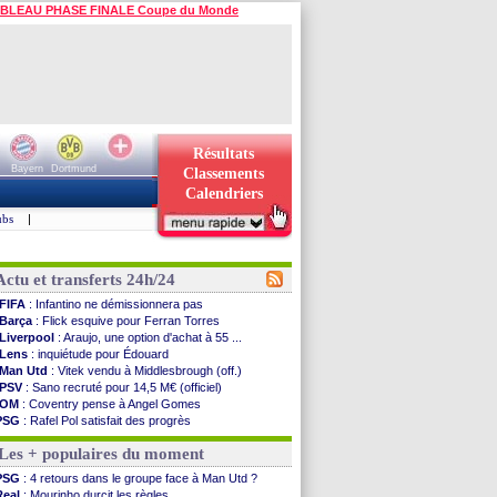
BLEAU PHASE FINALE Coupe du Monde
Résultats
Bayern
Dortmund
Classements
Calendriers
ubs
|
Actu et transferts 24h/24
FIFA
: Infantino ne démissionnera pas
Barça
: Flick esquive pour Ferran Torres
Liverpool
: Araujo, une option d'achat à 55 ...
Lens
: inquiétude pour Édouard
Man Utd
: Vitek vendu à Middlesbrough (off.)
PSV
: Sano recruté pour 14,5 M€ (officiel)
OM
: Coventry pense à Angel Gomes
PSG
: Rafel Pol satisfait des progrès
Amical
: le Barça vainqueur puis battu
Les + populaires du moment
Inter
: Calhanoglu prêt à prolonger
Nice
: Abdelmonem veut rester
PSG
: 4 retours dans le groupe face à Man Utd ?
L2
: le classement complet
Real
: Mourinho durcit les règles