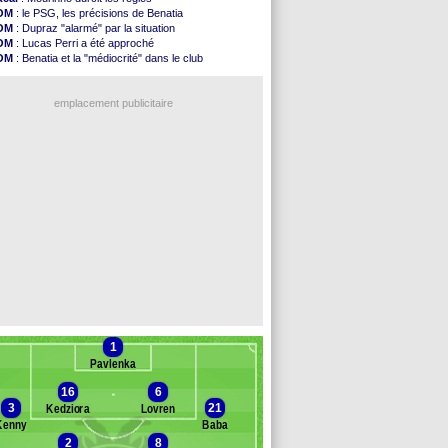
L2
: les résultats de la soirée
OM
: le PSG, les précisions de Benatia
Amical
: Le Havre renversé par Oviedo
OM
: Dupraz "alarmé" par la situation
Amical
: Nice battu aux tirs au but
OM
: Lucas Perri a été approché
Benfica
: Ivanovic proche de Lens
OM
: Benatia et la "médiocrité" dans le club
OM
: Dupraz "alarmé" par la situation
PSG
: Liverpool va proposer 115 M€ pour Barcola
Atletico
: Alvarez, le Barça va revoir son offre
OM
: B. Genesio - "ce n'est pas idéal"
Lorient
: Mbamba prêté par Leverkusen (officiel)
emplacement publicitaire
Amical
: le Real bat Ferencvaros
Naples
: Lukaku dit oui à Fenerbahçe
Amical
: Brest arrache le nul contre Venise
Amical
: un nouveau nul pour Le Mans
Amical
: un nul entre Auxerre et Troyes
Voir les brèves précédentes
1
Pavlenka
16
6
3
21
Kedziora
Lovren
Kenny
Baba
2
8
anc des remplaçants
PAOK Saloniq.