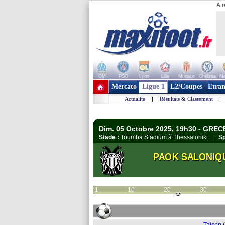
A r
OM
PSG
Lyon
Lille
Monaco
Chelsea
Ma
+ de clubs
Mercato
Ligue 1
L2/Coupes
Etran
Actualité
|
Résultats & Classement
|
Dim. 05 Octobre 2025, 19h30 - GREC
Stade :
Toumba Stadium à Thessaloniki |
Sp
PAOK SALONIQ
1
10
20
30