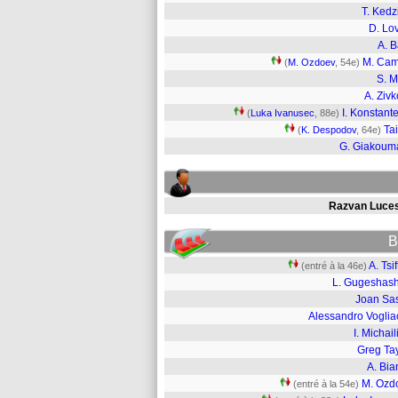
T. Kedz
D. Lo
A. 
M. Cam
(
M. Ozdoev
, 54e)
S. M
A. Zivk
I. Konstante
(
Luka Ivanusec
, 88e)
Ta
(
K. Despodov
, 64e)
G. Giakoum
Razvan Luce
B
A. Tsif
(entré à la 46e)
L. Gugeshashv
Joan Sas
Alessandro Voglia
I. Michail
Greg Tay
A. Bia
M. Ozd
(entré à la 54e)