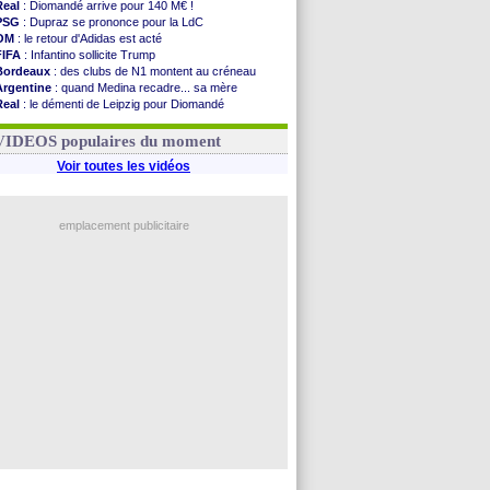
Real
: Diomandé arrive pour 140 M€ !
PSG
: Dupraz se prononce pour la LdC
OM
: le retour d'Adidas est acté
FIFA
: Infantino sollicite Trump
Bordeaux
: des clubs de N1 montent au créneau
Argentine
: quand Medina recadre... sa mère
Real
: le démenti de Leipzig pour Diomandé
OM
: le club prêt à libérer Kondogbia ?
OM
: Paixão attire un 2e club anglais
VIDEOS populaires du moment
Voir toutes les vidéos
emplacement publicitaire