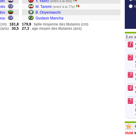
sec
Y. Yazici
(entré à la 85e)
idis
M. Taremi
(entré à la 77e)
dov
B. Onyemaechi
hou
Gustavo Mancha
(cm) :
181,8
179,9
: taille moyenne des titulaires (cm)
(ans) :
30,5
27,3
: age moyen des titulaires (ans)
Les 
1
2
3
4
5
05/08