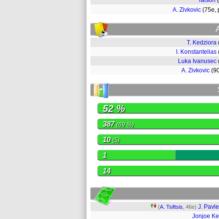
Taison
A. Zivkovic
(75e,
T. Kedziora
I. Konstantelias
Luka Ivanusec
A. Zivkovic
(9
52 %
387
(69 %)
10
(5)
1
14
J. Pavl
(
A. Tsiftsis
, 46e)
Jonjoe K