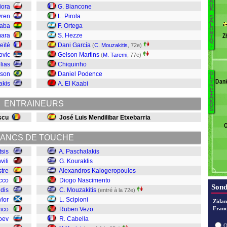
A
O
iora
G. Biancone
K
M
vren
L. Pirola
S
A
D
Baba
F. Ortega
L
O
C
N
ara
S. Hezze
Z
I
I
Q
eïté
Dani García
(
C. Mouzakitis
, 72e)
.
O
ovic
Gelson Martins
(
M. Taremi
, 77e)
B
lias
Chiquinho
Ta
ison
Daniel Podence
O
L
M
Dani
Y
akis
A. El Kaabi
M
V
P
I
Sa
A
O
K
ENTRAINEURS
O
G
Ta
S
Ts
scu
José Luis Mendilibar Etxebarria
Ya
O
Ca
Ve
ANCS DE TOUCHE
Sc
tsis
A. Paschalakis
M
ili
G. Kouraklis
tre
Alexandros Kalogeropoulos
cco
Diogo Nascimento
K
Sond
idis
C. Mouzakitis
(entré à la 72e)
P
lor
L. Scipioni
Zidan
Franc
nco
Ruben Vezo
oev
R. Cabella
O