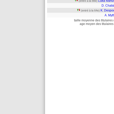
Luka Ivanu
(entré à la 88e)
D. Chats
K. Despo
(entré à la 64e)
A. Myt
taille moyenne des titulaires 
age moyen des titulaires 