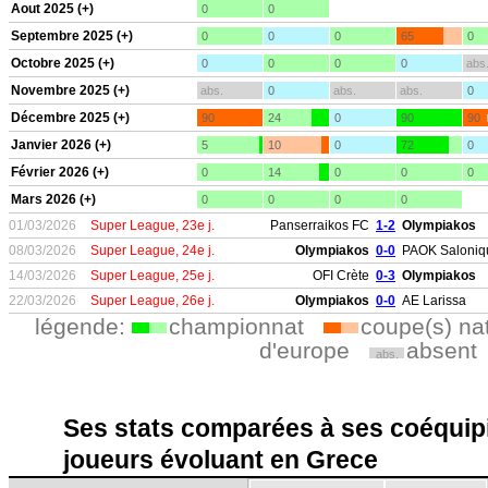
Aout 2025 (+)
0
0
Septembre 2025 (+)
0
0
0
65
0
Octobre 2025 (+)
0
0
0
0
abs
Novembre 2025 (+)
abs.
0
abs.
abs.
0
Décembre 2025 (+)
90
24
0
90
90
Janvier 2026 (+)
5
10
0
72
0
Février 2026 (+)
0
14
0
0
0
Mars 2026 (+)
0
0
0
0
01/03/2026
Super League, 23e j.
Panserraikos FC
1-2
Olympiakos
08/03/2026
Super League, 24e j.
Olympiakos
0-0
PAOK Saloniq
14/03/2026
Super League, 25e j.
OFI Crète
0-3
Olympiakos
22/03/2026
Super League, 26e j.
Olympiakos
0-0
AE Larissa
légende:
championnat
coupe(s) na
d'europe
absent
abs.
Ses stats comparées à ses coéquipi
joueurs évoluant en Grece