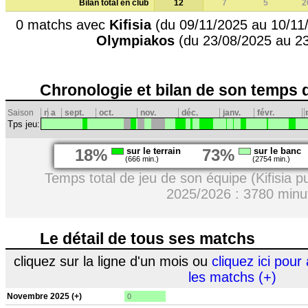
Bilan total en club
12
7
5
2
0 matchs avec
Kifisia
(du 09/11/2025 au 10/11
Olympiakos
(du 23/08/2025 au 2
Chronologie et bilan de son temps 
Saison
n
a
sept.
oct.
nov.
déc.
janv.
févr.
Tps jeu:
18%
sur le terrain
73%
sur le banc
(666 min.)
(2754 min.)
Temps total de jeu de son équipe (Kifisia p
2025/2026 : 3780 minu
Le détail de tous ses matchs
cliquez sur la ligne d'un mois ou
cliquez ici pour 
les matchs (+)
Novembre 2025 (+)
0