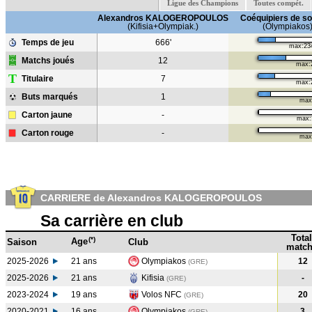
Ligue des Champions
Toutes compét.
Alexandros KALOGEROPOULOS
Coéquipiers de so
(Kifisia+Olympiak.)
(Olympiakos
Temps de jeu
666'
max:23
Matchs joués
12
max:
T
Titulaire
7
max:
Buts marqués
1
max
Carton jaune
-
max:
Carton rouge
-
max
CARRIERE de Alexandros KALOGEROPOULOS
Sa carrière en club
Total
(*)
Age
Saison
Club
match
2025-2026
21 ans
Olympiakos
12
(GRE)
2025-2026
21 ans
Kifisia
-
(GRE)
2023-2024
19 ans
Volos NFC
20
(GRE
)
2020-2021
16 ans
Olympiakos
3
(GRE
)