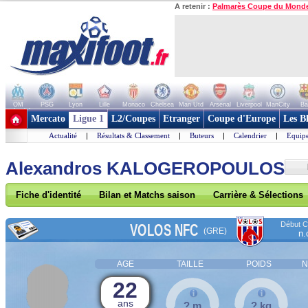
A retenir :
Palmarès Coupe du Mond
OM
PSG
Lyon
Lille
Monaco
Chelsea
Man Utd
Arsenal
Liverpool
ManCity
Ba
+ de clubs
Mercato
Ligue 1
L2/Coupes
Etranger
Coupe d'Europe
Les B
Actualité
|
Résultats & Classement
|
Buteurs
|
Calendrier
|
Equipe
Alexandros KALOGEROPOULOS
Fiche d'identité
Bilan et Matchs saison
Carrière & Sélections
Début Co
VOLOS NFC
(GRE)
n.
AGE
TAILLE
POIDS
N
22
ans
? m
? kg