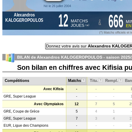
Né le 26 juillet 2004
12
666
Alexandros
&
KALOGEROPOULOS
MATCHS
MI
JOUES
E
*
(
)
(*) Matchs officiels e
Donnez votre avis sur
Alexandros KALOG
BILAN de Alexandros KALOGEROPOULOS - saison
2025/
Son bilan en chiffres avec Kifisia 
Compétitions
Matchs
Titu.
Rempl.
Ban
?
?
?
Avec Kifisia
-
-
-
GRE, Super League
-
-
-
Avec Olympiakos
12
7
5
2
GRE, Coupe de Grèce
5
4
1
-
GRE, Super League
7
3
4
1
EUR, Ligue des Champions
-
-
-
1