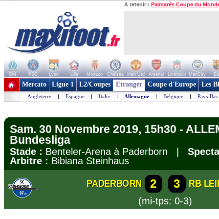
A retenir :
Palmarès Coupe du Mond
OM
PSG
Lyon
Lille
Monaco
Chelsea
Man Utd
Arsenal
Liverpool
ManCity
Ba
+ de clubs
Mercato
Ligue 1
L2/Coupes
Etranger
Coupe d'Europe
Les B
Angleterre
|
Espagne
|
Italie
|
Allemagne
|
Belgique
|
Pays-Bas
Sam. 30 Novembre 2019, 15h30 - ALL
Bundesliga
Stade :
Benteler-Arena à Paderborn |
Specta
Arbitre :
Bibiana Steinhaus
2
3
PADERBORN
RB LEI
(mi-tps: 0-3)