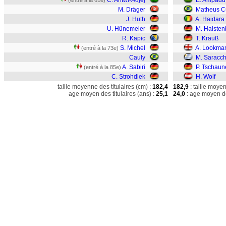
C. Antwi-Adjej
E. Ampadu
(entré à la 61e)
M. Dräger
Matheus 
J. Huth
A. Haidara
U. Hünemeier
M. Halsten
R. Kapic
T. Krauß
S. Michel
A. Lookma
(entré à la 73e)
Cauly
M. Saracch
A. Sabiri
P. Tschaun
(entré à la 85e)
C. Strohdiek
H. Wolf
taille moyenne des titulaires (cm) :
182,4
182,9
: taille moye
age moyen des titulaires (ans) :
25,1
24,0
: age moyen de