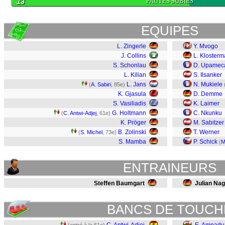
13
FAUTES SUBIES
EQUIPES
L. Zingerle
Y. Mvogo
J. Collins
L. Kloster
S. Schonlau
D. Upamec
L. Kilian
S. Ilsanker
L. Jans
N. Mukiele
(
A. Sabiri
, 85e)
K. Gjasula
D. Demme
S. Vasiliadis
K. Laimer
G. Holtmann
C. Nkunku
(
C. Antwi-Adjej
, 61e)
K. Pröger
M. Sabitzer
B. Zolinski
T. Werner
(
S. Michel
, 73e)
S. Mamba
P. Schick
(
M
ENTRAINEURS
Steffen Baumgart
Julian Na
BANCS DE TOUCH