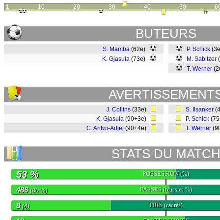
1
10
20
30
40
50
6
BUTEURS
S. Mamba
(62e)
P. Schick
(3
K. Gjasula
(73e)
M. Sabitzer
T. Werner
(2
AVERTISSEMENT
J. Collins
(33e)
S. Ilsanker
(
K. Gjasula
(90+3e)
P. Schick
(7
C. Antwi-Adjej
(90+4e)
T. Werner
(9
STATS DU MATC
53 %
POSSESSION
(%)
486
PASSES
(réussies %)
(80 %)
8
TIRS
(cadrés)
(4)