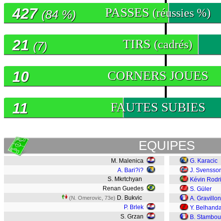
427
PASSES
(réussies %)
(84 %)
21
TIRS
(cadrés)
(7)
10
CORNERS JOUES
11
FAUTES SUBIES
EQUIPES
M. Malenica
G. Karacic
A. Bari?i?
J. Svensso
S. Mkrtchyan
Kévin Rodr
Renan Guedes
S. Güler
D. Bukvic
(N. Omerovic, 73e)
A. Gravillon
P. Brlek
Y. Belhand
S. Grzan
B. Stambou