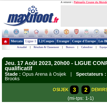
A retenir :
Palmarès Coupe du Mond
OM
PSG
Lyon
Lille
Monaco
Chelsea
Man Utd
Arsenal
Liverpool
ManCity
Ba
+ de clubs
Mercato
Ligue 1
L2/Coupes
Etranger
Coupe d'Europe
Les B
Actualité
|
Résultats & Classement
|
Buteurs
|
Calendrier
|
Equipe
Jeu. 17 Août 2023, 20h00 - LIGUE CON
qualificatif
Stade :
Opus Arena à Osijek |
Spectateurs :
Brooks
3
2
OSIJEK
DEMIR
(mi-tps: 1-1)