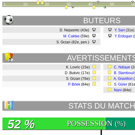
1
10
20
30
40
50
6
BUTEURS
D. Nejasmic (43e)
Y. Sari
(31e
M. Caktas
(59e)
Y. Erdogan
(
S. Grzan (82e, pen.)
AVERTISSEMENT
K. Lovric (15e)
C. Ndiaye
(2
D. Bukvic (17e)
B. Stambouli
S. Grzan (76e)
A. Gravillon
(
P. Brlek
(84e)
S. Güler
(81
Nani
(84e)
STATS DU MATC
52 %
POSSESSION
(%)