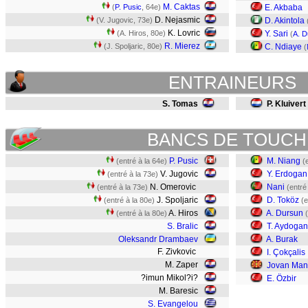
M. Caktas
(
P. Pusic
, 64e)
E. Akbaba
D. Nejasmic
(V. Jugovic, 73e)
D. Akintola
K. Lovric
(A. Hiros, 80e)
Y. Sari
(
A. D
R. Mierez
(J. Spoljaric, 80e)
C. Ndiaye
(
ENTRAINEURS
S. Tomas
P. Kluivert
BANCS DE TOUCH
P. Pusic
M. Niang
(entré à la 64e)
(
V. Jugovic
Y. Erdogan
(entré à la 73e)
N. Omerovic
Nani
(entré à la 73e)
(entré
J. Spoljaric
D. Toköz
(entré à la 80e)
(e
A. Hiros
A. Dursun
(entré à la 80e)
S. Bralic
T. Aydogan
Oleksandr Drambaev
A. Burak
F. Zivkovic
I. Çokçalis
M. Zaper
Jovan Man
?imun Mikol?i?
E. Özbir
M. Baresic
S. Evangelou