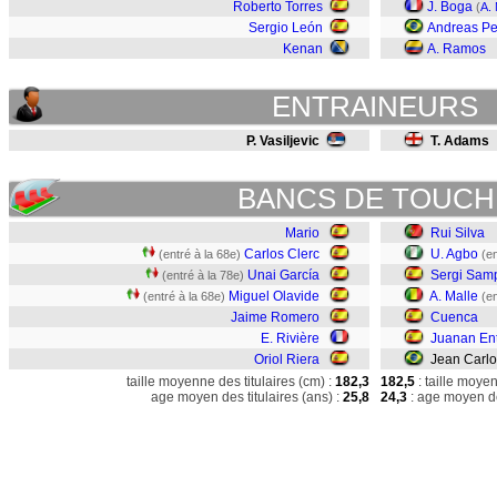
Roberto Torres
J. Boga
(
A. 
Sergio León
Andreas Pe
Kenan
A. Ramos
ENTRAINEURS
P. Vasiljevic
T. Adams
BANCS DE TOUCH
Mario
Rui Silva
Carlos Clerc
U. Agbo
(entré à la 68e)
(en
Unai García
Sergi Sam
(entré à la 78e)
Miguel Olavide
A. Malle
(entré à la 68e)
(en
Jaime Romero
Cuenca
E. Rivière
Juanan En
Oriol Riera
Jean Carlo
taille moyenne des titulaires (cm) :
182,3
182,5
: taille moye
age moyen des titulaires (ans) :
25,8
24,3
: age moyen de