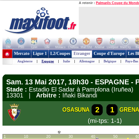
A retenir :
Palmarès Coupe du Mond
OM
PSG
Lyon
Lille
Monaco
Chelsea
Man Utd
Arsenal
Liverpool
ManCity
Ba
+ de clubs
Mercato
Ligue 1
L2/Coupes
Etranger
Coupe d'Europe
Les B
Angleterre
|
Espagne
|
Italie
|
Allemagne
|
Belgique
|
Pays-Bas
Sam. 13 Mai 2017, 18h30 - ESPAGNE - P
Stade :
Estadio El Sadar à Pamplona (Iruñea
13301 |
Arbitre :
Iñaki Bikandi
2
1
OSASUNA
GREN
(mi-tps: 1-1)
1
10
20
30
40
50
6