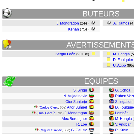
BUTEURS
J. Mondragón
(24e)
A. Ramos
(4
Kenan
(75e)
AVERTISSEMENT
Sergio León
(90+3e)
M. Hongla
(
D. Foulquier
U. Agbo
(86
EQUIPES
S. Sirigu
G. Ochoa
N. Vujadinovic
Rúben Vez
Oier Sanjurjo
S. Ingason
Aitor Buñuel
D. Foulquie
(
Carlos Clerc
, 68e)
J. Mondragón
Lombán
(
Unai García
, 78e)
Álex Berenguer
M. Hongla
(
R. Loé
V. Angban
G. Causic
R. Krhin
(
Miguel Olavide
, 68e)