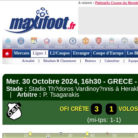
A retenir :
Palmarès Coupe du Mond
OM
PSG
Lyon
Lille
Monaco
Chelsea
Man Utd
Arsenal
Liverpool
ManCity
Ba
+ de clubs
Mercato
Ligue 1
L2/Coupes
Etranger
Coupe d'Europe
Les B
Actualité
|
Résultats & Classement
|
Buteurs
|
Calendrier
|
Equipe
Mer. 30 Octobre 2024, 16h30 - GRECE 
Stade :
Stadio Th?doros Vardinoy?nnis à Hera
|
Arbitre :
P. Tsagarakis
3
1
OFI CRÈTE
VOLOS
(mi-tps: 1-1)
1
10
20
30
40
50
6