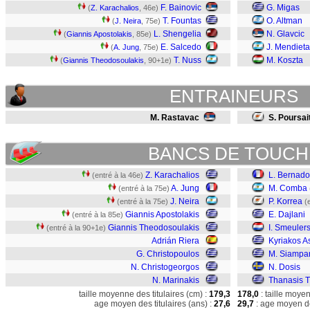
F. Bainovic
G. Migas
(
Z. Karachalios
, 46e)
T. Fountas
O. Altman
(
J. Neira
, 75e)
L. Shengelia
N. Glavcic
(
Giannis Apostolakis
, 85e)
E. Salcedo
J. Mendieta
(
A. Jung
, 75e)
T. Nuss
M. Koszta
(
Giannis Theodosoulakis
, 90+1e)
ENTRAINEURS
M. Rastavac
S. Poursai
BANCS DE TOUCH
Z. Karachalios
L. Bernad
(entré à la 46e)
A. Jung
M. Comba
(entré à la 75e)
J. Neira
P. Korrea
(entré à la 75e)
(
Giannis Apostolakis
E. Dajlani
(entré à la 85e)
Giannis Theodosoulakis
I. Smeuler
(entré à la 90+1e)
Adrián Riera
Kyriakos A
G. Christopoulos
M. Siampa
N. Christogeorgos
N. Dosis
N. Marinakis
Thanasis Tr
taille moyenne des titulaires (cm) :
179,3
178,0
: taille moye
age moyen des titulaires (ans) :
27,6
29,7
: age moyen de