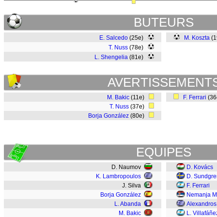
BUTEURS
E. Salcedo
(25e)
M. Koszta
(
T. Nuss
(78e)
L. Shengelia
(81e)
AVERTISSEMENT
M. Bakic
(11e)
F. Ferrari
(3
T. Nuss
(37e)
Borja González
(80e)
EQUIPES
D. Naumov
D. Kovács
K. Lambropoulos
D. Sundgre
J. Silva
F. Ferrari
Borja González
Nemanja Mil
L. Abanda
Alexandros
M. Bakic
L. Villafáñe