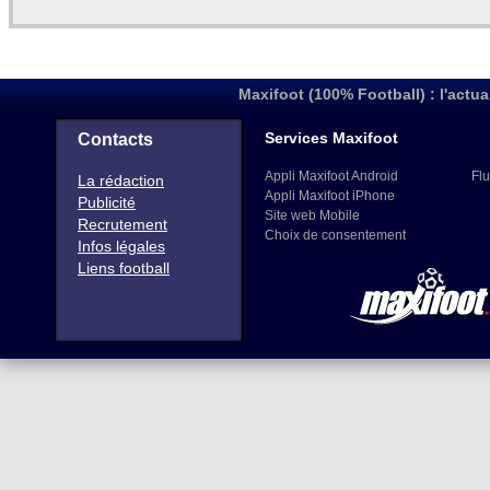
Maxifoot (100% Football) : l'actua
Services Maxifoot
Contacts
Appli Maxifoot Android
Flu
La rédaction
Appli Maxifoot iPhone
Publicité
Site web Mobile
Recrutement
Choix de consentement
Infos légales
Liens football