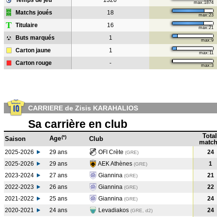
Temps de jeu
1326'
max:1874
Matchs joués
18
max:23
T
Titulaire
16
max:21
Buts marqués
1
max:9
Carton jaune
1
max:11
Carton rouge
-
max:3
CARRIERE de Zisis KARAHALIOS
Sa carrière en club
Total
(*)
Age
Saison
Club
match
2025-2026
29 ans
OFI Crète
24
(GRE)
2025-2026
29 ans
AEK Athènes
1
(GRE)
2023-2024
27 ans
Giannina
21
(GRE
)
2022-2023
26 ans
Giannina
22
(GRE
)
2021-2022
25 ans
Giannina
24
(GRE
)
2020-2021
24 ans
Levadiakos
24
(GRE, d2)