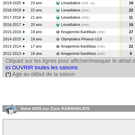
2019-2020
23 ans
Levadiakos
18
(GRE, d2)
2018-2019
22 ans
Levadiakos
22
(GRE
)
2017-2018
21 ans
Levadiakos
11
(GRE
)
2016-2017
20 ans
Levadiakos
16
(GRE
)
2015-2016
19 ans
Anagennisi Karditsas
27
(GRE
)
2014-2015
18 ans
Olympiakos Piraeus U19
7
2013-2014
17 ans
Anagennisi Karditsas
22
(GRE
)
2012-2013
16 ans
Anagennisi Karditsas
6
(GRÈ
)
Cliquez sur les lignes pour afficher/masquer le détai
ici OUVRIR toutes les saisons
(*)
Age au début de la saison
Votre AVIS sur Zisis KARAHALIOS