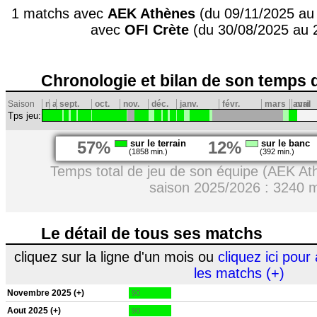
1 matchs avec
AEK Athènes
(du 09/11/2025 au
avec
OFI Crète
(du 30/08/2025 au 
Chronologie et bilan de son temps 
Saison
n
a
sept.
oct.
nov.
déc.
janv.
févr.
mars
avril
mai
Tps jeu:
57%
sur le terrain
12%
sur le banc
(1858 min.)
(392 min.)
Temps total de jeu de son équipe (AEK At
saison 2025/2026 : 3240 
Le détail de tous ses matchs
cliquez sur la ligne d'un mois ou
cliquez ici pour 
les matchs (+)
Novembre 2025 (+)
90
Aout 2025 (+)
90