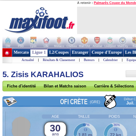
A retenir :
Palmarès Coupe du Mond
OM
PSG
Lyon
Lille
Monaco
Chelsea
Man Utd
Arsenal
Liverpool
ManCity
Ba
+ de clubs
Mercato
Ligue 1
L2/Coupes
Etranger
Coupe d'Europe
Les B
Actualité
|
Résultats & Classement
|
Buteurs
|
Calendrier
|
Equipe
5. Zisis KARAHALIOS
Fiche d'identité
Bilan et Matchs saison
Carrière & Sélections
Début Co
OFI CRÈTE
(GRE)
Juil.
AGE
TAILLE
POIDS
N
30
47%
36%
ans
1,81 m
72 kg