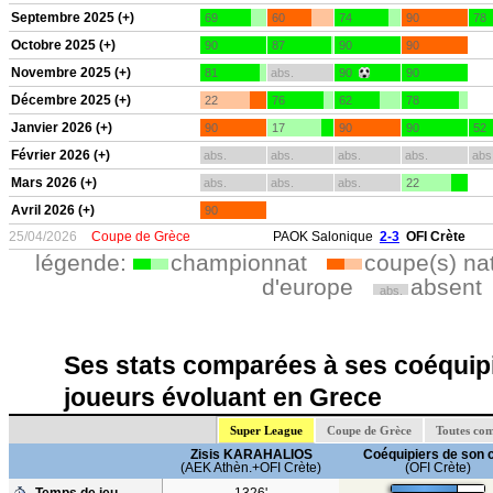
Septembre 2025 (+)
69
60
74
90
78
Octobre 2025 (+)
90
87
90
90
Novembre 2025 (+)
81
abs.
90
90
Décembre 2025 (+)
22
76
62
78
Janvier 2026 (+)
90
17
90
90
52
Février 2026 (+)
abs.
abs.
abs.
abs.
abs
Mars 2026 (+)
abs.
abs.
abs.
22
Avril 2026 (+)
90
25/04/2026
Coupe de Grèce
PAOK Salonique
2-3
OFI Crète
légende:
championnat
coupe(s) na
d'europe
absent
abs.
Ses stats comparées à ses coéquipi
joueurs évoluant en Grece
Super League
Coupe de Grèce
Toutes com
Zisis KARAHALIOS
Coéquipiers de son 
(AEK Athèn.+OFI Crète)
(OFI Crète)