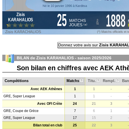
Né le 10 janvier 1996 à Karditsa
25
1888
Zisis
&
KARAHALIOS
MATCHS
JOUES
*
(
)
Zisis KARACHALIOS
(*) Matchs officiels e
Donnez votre avis sur
Zisis KARAHA
BILAN de Zisis KARAHALIOS - saison
2025/2026
Son bilan en chiffres avec AEK Ath
Compétitions
Matchs
Titu.
Rempl.
Ban
?
?
?
Avec AEK Athènes
1
1
-
-
GRE, Super League
1
1
-
-
Avec OFI Crète
24
21
3
-
GRE, Coupe de Grèce
7
6
1
-
GRE, Super League
17
15
2
-
Bilan total en club
25
22
3
-