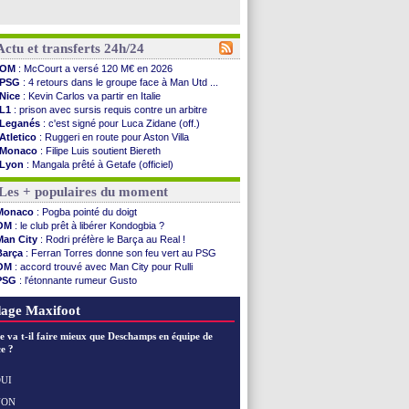
Actu et transferts 24h/24
OM
: McCourt a versé 120 M€ en 2026
PSG
: 4 retours dans le groupe face à Man Utd ...
Nice
: Kevin Carlos va partir en Italie
L1
: prison avec sursis requis contre un arbitre
Leganés
: c'est signé pour Luca Zidane (off.)
Atletico
: Ruggeri en route pour Aston Villa
Monaco
: Filipe Luis soutient Biereth
Lyon
: Mangala prêté à Getafe (officiel)
PSG
: Nsoki va signer en Croatie
Les + populaires du moment
Arsenal
: Naples vise Gabriel Jesus
Real
: Mastantuono prêté à la Fiorentina (off.)
Monaco
: Pogba pointé du doigt
Man City
: accord avec le Barça pour Rodri ?
OM
: le club prêt à libérer Kondogbia ?
Rennes
: Haise a prolongé (officiel)
Man City
: Rodri préfère le Barça au Real !
Palace
: Tomiyasu a convaincu (officiel)
Barça
: Ferran Torres donne son feu vert au PSG
OM
: B. Genesio - "ce n'est pas idéal"
OM
: accord trouvé avec Man City pour Rulli
TFC
: Sion Oppong signe pour 4 ans (officiel)
PSG
: l'étonnante rumeur Gusto
PSG
: Liverpool va proposer 115 M€ pour ...
OM
: une offre pour Bulka
Norvège
: la démission d'Infantino réclamée
Ouganda
: Owori battu à mort à Kampala
age Maxifoot
PSG
: Mbaye, deux pistes se détachent
Monaco
: Filipe Luis veut remplacer Akliouche
e va t-il faire mieux que Deschamps en équipe de
Grenade
: Luca Zidane va changer de club
e ?
Juve
: Zhegrova très clair sur son futur
OM
: Aguerd, le plan B de Naples
UI
Arsenal
: Guimarães a signé son contrat
NON
Voir les brèves précédentes