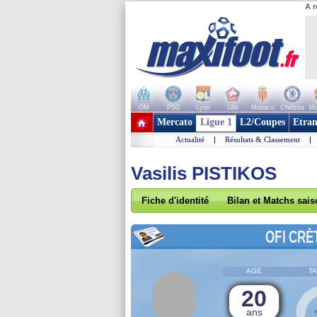
A r
OM
PSG
Lyon
Lille
Monaco
Chelsea
Ma
+ de clubs
Mercato
Ligue 1
L2/Coupes
Etran
Actualité
|
Résultats & Classement
|
Vasilis PISTIKOS
Fiche d'identité
Bilan et Matchs sai
OFI CRÈ
AGE
TA
20
ans