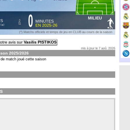
0
MILIEU
&
HS
MINUTES
S
EN
2025-26
*
(
)
(*) Matchs officiels et temps de jeu en CLUB au cours de la saison
otre avis sur
Vasilis PISTIKOS
mis à jour le 7 aoû. 2026
aison
2025/2026
de match joué cette saison
OS