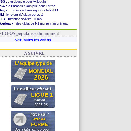
PSG
: c'est bouclé pour Akliouche !
PSG
: le Barça fixe son prix pour Torres
Barça
: Torres souhaite rejoindre le PSG !
OM
: le retour d'Adidas est acté
FIFA
: Infantino sollicite Trump
Bordeaux
: des clubs de N1 montent au créneau
Argentine
: quand Medina recadre... sa mère
Real
: le démenti de Leipzig pour Diomandé
VIDEOS populaires du moment
Voir toutes les vidéos
A SUIVRE
L'equipe type de
MONDIAL
2026
Le meilleur effectif
LIGUE 1
saison
2025-26
Indice MF :
l'état de
FORME
des clubs en europe