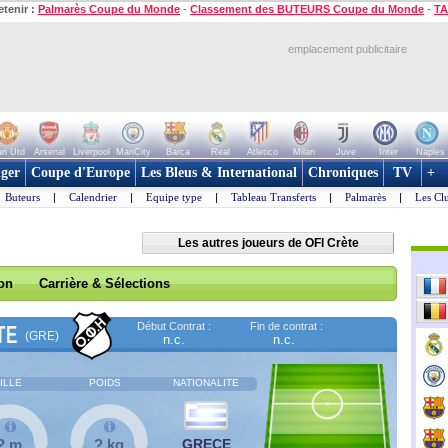
etenir :
Palmarès Coupe du Monde
-
Classement des BUTEURS Coupe du Monde
-
TA
emplacement publicitaire
n Utd
Arsenal
Liverpool
ManCity
Barca
Real
Atletico
Milan
Juve
Inter
Naples
ger
Coupe d'Europe
Les Bleus & International
Chroniques
TV
+
Buteurs
|
Calendrier
|
Equipe type
|
Tableau Transferts
|
Palmarès
|
Les Cl
Les autres joueurs de OFI Crète
son
Carrière & Sélections
Début Contrat :
Fin de contrat :
TE
(GRE)
n.c.
n.c.
ILLE
POIDS
NATIONALITE
? m
? kg
GRECE