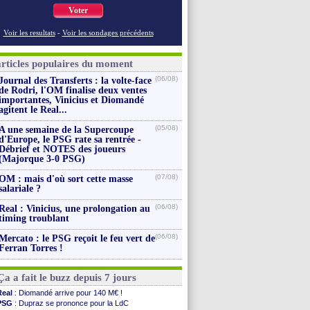
Voter
Voir les resultats
-
Voir les sondages précédents
articles populaires du moment
(06/08)
Journal des Transferts : la volte-face
de Rodri, l'OM finalise deux ventes
importantes, Vinicius et Diomandé
agitent le Real...
(05/08)
A une semaine de la Supercoupe
d'Europe, le PSG rate sa rentrée -
Débrief et NOTES des joueurs
(Majorque 3-0 PSG)
(07/08)
OM : mais d'où sort cette masse
salariale ?
(06/08)
Real : Vinicius, une prolongation au
timing troublant
(06/08)
Mercato : le PSG reçoit le feu vert de
Ferran Torres !
Ça a fait le buzz depuis 7 jours
Real
: Diomandé arrive pour 140 M€ !
PSG
: Dupraz se prononce pour la LdC