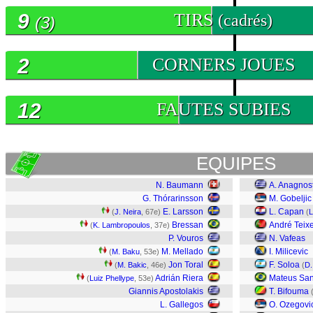
9
TIRS
(cadrés)
(3)
2
CORNERS JOUES
12
FAUTES SUBIES
EQUIPES
N. Baumann
A. Anagnos
G. Thórarinsson
M. Gobeljic
E. Larsson
L. Capan
(
J. Neira
, 67e)
(
L
Bressan
André Teixe
(
K. Lambropoulos
, 37e)
P. Vouros
N. Vafeas
M. Mellado
I. Milicevic
(
M. Baku
, 53e)
Jon Toral
F. Soloa
(
M. Bakic
, 46e)
(
D.
Adrián Riera
Mateus San
(
Luiz Phellype
, 53e)
Giannis Apostolakis
T. Bifouma
L. Gallegos
O. Ozegovi