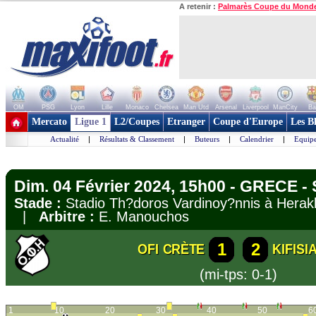
A retenir :
Palmarès Coupe du Mond
OM
PSG
Lyon
Lille
Monaco
Chelsea
Man Utd
Arsenal
Liverpool
ManCity
Ba
+ de clubs
Mercato
Ligue 1
L2/Coupes
Etranger
Coupe d'Europe
Les B
Actualité
|
Résultats & Classement
|
Buteurs
|
Calendrier
|
Equipe
Dim. 04 Février 2024, 15h00 - GRECE -
Stade :
Stadio Th?doros Vardinoy?nnis à Hera
|
Arbitre :
E. Manouchos
1
2
OFI CRÈTE
KIFISI
(mi-tps: 0-1)
1
10
20
30
40
50
6