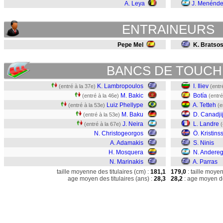
A. Leya
J. Menénd
ENTRAINEURS
Pepe Mel
K. Bratso
BANCS DE TOUCH
K. Lambropoulos
I. Iliev
(entré à la 37e)
(entr
M. Bakic
Botía
(entré à la 46e)
(entré
Luiz Phellype
A. Tetteh
(entré à la 53e)
(e
M. Baku
D. Canadji
(entré à la 53e)
J. Neira
L. Landre
(entré à la 67e)
(
N. Christogeorgos
Ö. Kristins
A. Adamakis
S. Ninis
H. Mosquera
N. Andere
N. Marinakis
A. Parras
taille moyenne des titulaires (cm) :
181,1
179,0
: taille moye
age moyen des titulaires (ans) :
28,3
28,2
: age moyen de