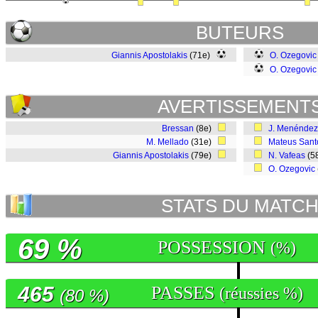
BUTEURS
Giannis Apostolakis
(71e)
O. Ozegovic
O. Ozegovic
AVERTISSEMENT
Bressan
(8e)
J. Menéndez
M. Mellado
(31e)
Mateus Sant
Giannis Apostolakis
(79e)
N. Vafeas
(5
O. Ozegovic
STATS DU MATC
69 %
POSSESSION
(%)
465
PASSES
(réussies %)
(80 %)