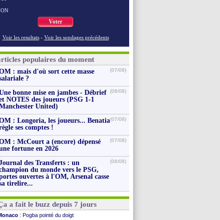
NON
Voter
Voir les resultats
-
Voir les sondages précédents
articles populaires du moment
(07/08)
OM : mais d'où sort cette masse
salariale ?
(08/08)
Une bonne mise en jambes - Débrief
et NOTES des joueurs (PSG 1-1
Manchester United)
(07/08)
OM : Longoria, les joueurs... Benatia
règle ses comptes !
(07/08)
OM : McCourt a (encore) dépensé
une fortune en 2026
(08/08)
Journal des Transferts : un
champion du monde vers le PSG,
portes ouvertes à l'OM, Arsenal casse
sa tirelire...
Ça a fait le buzz depuis 7 jours
Monaco
: Pogba pointé du doigt