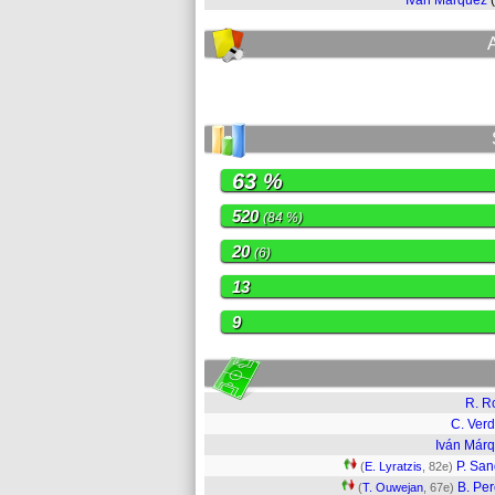
Iván Márquez
63 %
520
(84 %)
20
(6)
13
9
R. R
C. Ver
Iván Már
P. San
(
E. Lyratzis
, 82e)
B. Per
(
T. Ouwejan
, 67e)