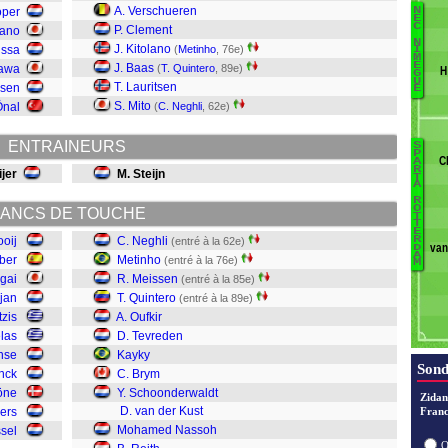
A. Verschueren
oper
N
B
E
C
P. Clement
Sano
v
N
J. Kitolano
issa
(
Metinho
, 76e)
I
M
H
È
J. Baas
gawa
(
T. Quintero
, 89e)
H
G
S
U
T. Lauritsen
nsen
E
N
S. Mito
Önal
(
C. Neghli
, 62e)
J
Da
ENTRAINEURS
S
Ba
Ly
P
C
A
R
O
ijer
M. Steijn
Re
T
A
S
R
R
O
ANCS DE TOUCHE
v
T
T
v
E
ooij
C. Neghli
R
(entré à la 62e)
van
D
B
A
ber
Metinho
(entré à la 76e)
M
K
ogai
R. Meissen
(entré à la 85e)
T
jan
T. Quintero
(entré à la 89e)
Ou
tzis
A. Oufkir
Q
las
D. Tevreden
M
nse
Kayky
M
Sond
inck
C. Brym
Ne
öne
Y. Schoonderwaldt
Zidan
D. van der Kust
ers
Franc
Mohamed Nassoh
sel
O