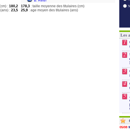
B. Reith
(cm) :
180,2
178,3
: taille moyenne des titulaires (cm)
(ans) :
23,5
25,9
: age moyen des titulaires (ans)
Les 
1
2
3
4
5
05/08