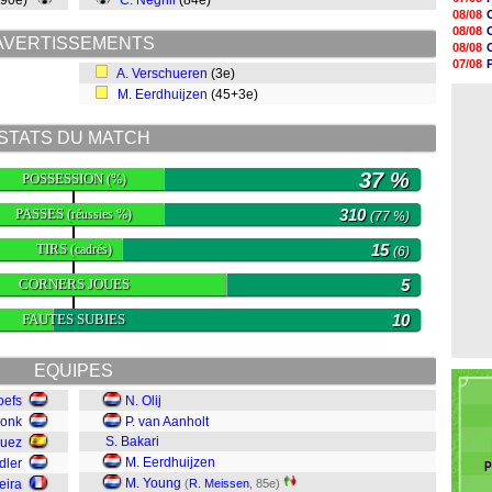
(90e)
C. Neghli
(84e)
09h10
08/08
08h52
08/08
08/08
AVERTISSEMENTS
08/08
08/08
07/08
A. Verschueren
(3e)
08/08
07/08
08/08
M. Eerdhuijzen
(45+3e)
08/08
08/08
08/08
STATS DU MATCH
08/08
08/08
08/08
37 %
POSSESSION
(%)
08/08
PASSES
310
(réussies %)
(77 %)
TIRS
15
(cadrés)
(6)
CORNERS JOUES
5
FAUTES SUBIES
10
EQUIPES
oefs
N. Olij
donk
P. van Aanholt
S. Bakari
quez
M. Eerdhuijzen
dler
P
M. Young
eira
(
R. Meissen
, 85e)