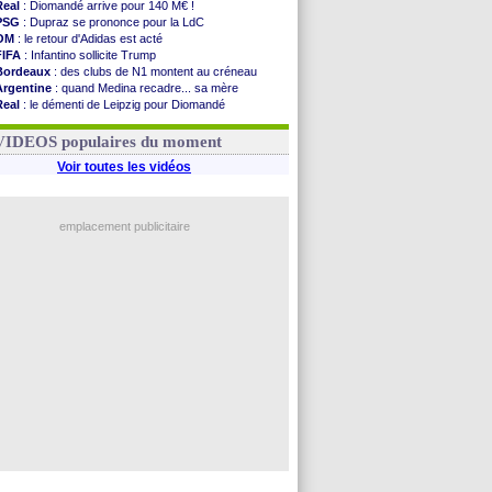
Real
: Diomandé arrive pour 140 M€ !
PSG
: Dupraz se prononce pour la LdC
OM
: le retour d'Adidas est acté
FIFA
: Infantino sollicite Trump
Bordeaux
: des clubs de N1 montent au créneau
Argentine
: quand Medina recadre... sa mère
Real
: le démenti de Leipzig pour Diomandé
OM
: le club prêt à libérer Kondogbia ?
OM
: Paixão attire un 2e club anglais
VIDEOS populaires du moment
Voir toutes les vidéos
emplacement publicitaire