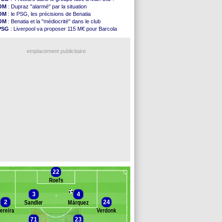
PSV
: Sano recruté pour 14,5 M€ (officiel)
OM
: Dupraz "alarmé" par la situation
OM
: Coventry pense à Angel Gomes
OM
: le PSG, les précisions de Benatia
PSG
: Rafel Pol satisfait des progrès
OM
: Benatia et la "médiocrité" dans le club
Amical
: le Barça vainqueur puis battu
PSG
: Liverpool va proposer 115 M€ pour Barcola
Inter
: Calhanoglu prêt à prolonger
OM
: B. Genesio - "ce n'est pas idéal"
Nice
: Abdelmonem veut rester
OM
: Côme pousse pour Gouiri
L2
: le classement complet
emplacement publicitaire
L2
: les résultats de la soirée
Amical
: Le Havre renversé par Oviedo
Amical
: Nice battu aux tirs au but
Benfica
: Ivanovic proche de Lens
OM
: Dupraz "alarmé" par la situation
Voir les brèves précédentes
22
Roefs
3
4
2
24
Sandler
Márquez
ereira
Verdonk
71
23