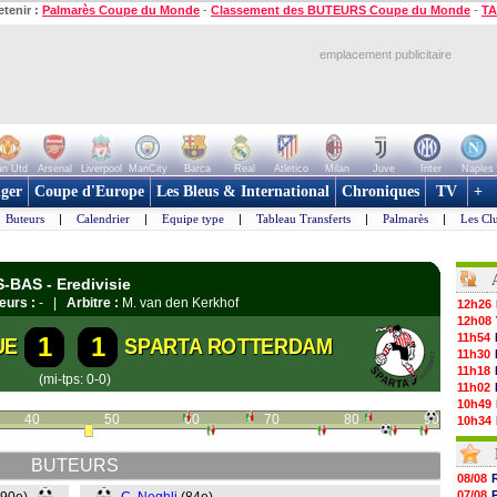
etenir :
Palmarès Coupe du Monde
-
Classement des BUTEURS Coupe du Monde
-
TA
emplacement publicitaire
n Utd
Arsenal
Liverpool
ManCity
Barca
Real
Atletico
Milan
Juve
Inter
Naples
ger
Coupe d'Europe
Les Bleus & International
Chroniques
TV
+
Buteurs
|
Calendrier
|
Equipe type
|
Tableau Transferts
|
Palmarès
|
Les Cl
-BAS - Eredivisie
eurs :
- |
Arbitre :
M. van den Kerkhof
12h26
12h08
11h54
1
1
UE
SPARTA ROTTERDAM
11h30
11h18
(mi-tps: 0-0)
11h02
10h49
40
50
60
70
80
90
10h34
10h16
10h00
BUTEURS
09h48
08/08
09h25
07/08