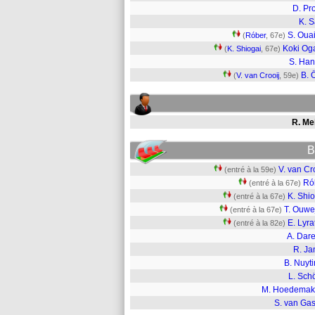
D. Pr
K. 
S. Oua
(
Róber
, 67e)
Koki O
(
K. Shiogai
, 67e)
S. Ha
B. 
(
V. van Crooij
, 59e)
R. Me
B
V. van Cr
(entré à la 59e)
Ró
(entré à la 67e)
K. Shi
(entré à la 67e)
T. Ouwe
(entré à la 67e)
E. Lyra
(entré à la 82e)
A. Dare
R. Ja
B. Nuyt
L. Sch
M. Hoedemak
S. van Gas