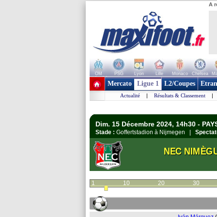
A r
OM
PSG
Lyon
Lille
Monaco
Chelsea
Ma
+ de clubs
Mercato
Ligue 1
L2/Coupes
Etran
Actualité
|
Résultats & Classement
|
Dim. 15 Décembre 2024, 14h30 - PAYS
Stade :
Goffertstadion à Nijmegen |
Spectat
NEC NIMÈG
1
10
20
30