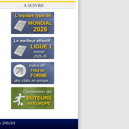
A SUIVRE
L'equipe type de
MONDIAL
2026
Le meilleur effectif
LIGUE 1
saison
2025-26
Indice MF :
l'état de
FORME
des clubs en europe
Classements des
BUTEURS
en EUROPE
o 24h/24