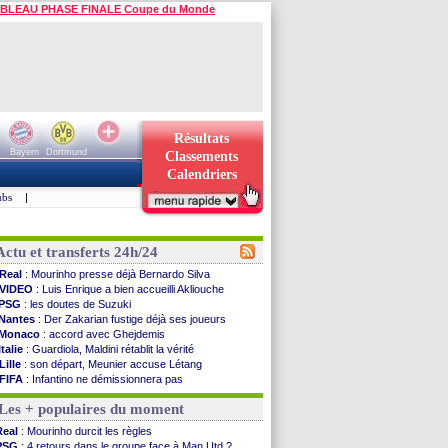
BLEAU PHASE FINALE Coupe du Monde
Résultats
Bayern
Dortmund
Classements
Calendriers
ubs
|
Actu et transferts 24h/24
Real
: Mourinho presse déjà Bernardo Silva
VIDEO
: Luis Enrique a bien accueilli Akliouche
PSG
: les doutes de Suzuki
Nantes
: Der Zakarian fustige déjà ses joueurs
Monaco
: accord avec Ghejdemis
Italie
: Guardiola, Maldini rétablit la vérité
Lille
: son départ, Meunier accuse Létang
FIFA
: Infantino ne démissionnera pas
Barça
: Flick esquive pour Ferran Torres
Les + populaires du moment
Liverpool
: Araujo, une option d'achat à 55 M€
Lens
: inquiétude pour Édouard
Real
: Mourinho durcit les règles
Man Utd
: Vitek vendu à Middlesbrough (off.)
PSG
: 4 retours dans le groupe face à Man Utd ?