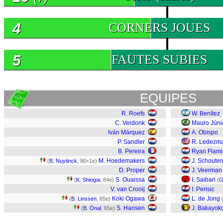
4
CORNERS JOUES
5
FAUTES SUBIES
EQUIPES
R. Roefs
W. Benítez
C. Verdonk
Mauro Júni
Iván Márquez
A. Obispo
P. Sandler
R. Ledezm
B. Pereira
Ryan Flam
M. Hoedemakers
J. Schoute
(
B. Nuytinck
, 90+1e)
D. Proper
J. Veerman
S. Ouaissa
I. Saibari
(
K. Shiogai
, 84e)
(
G
V. van Crooij
I. Perisic
Koki Ogawa
L. de Jong
(
B. Linssen
, 65e)
S. Hansen
J. Bakayok
(
B. Önal
, 65e)