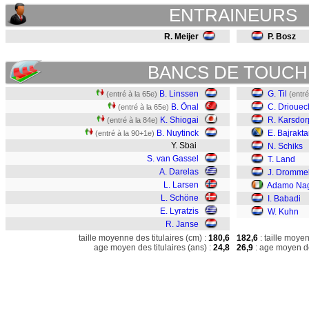
ENTRAINEURS
R. Meijer
P. Bosz
BANCS DE TOUCH
B. Linssen
G. Til
(entré à la 65e)
(entré
B. Önal
C. Driouec
(entré à la 65e)
K. Shiogai
R. Karsdor
(entré à la 84e)
B. Nuytinck
E. Bajrakta
(entré à la 90+1e)
Y. Sbai
N. Schiks
S. van Gassel
T. Land
A. Darelas
J. Dromme
L. Larsen
Adamo Na
L. Schöne
I. Babadi
E. Lyratzis
W. Kuhn
R. Janse
taille moyenne des titulaires (cm) :
180,6
182,6
: taille moye
age moyen des titulaires (ans) :
24,8
26,9
: age moyen de