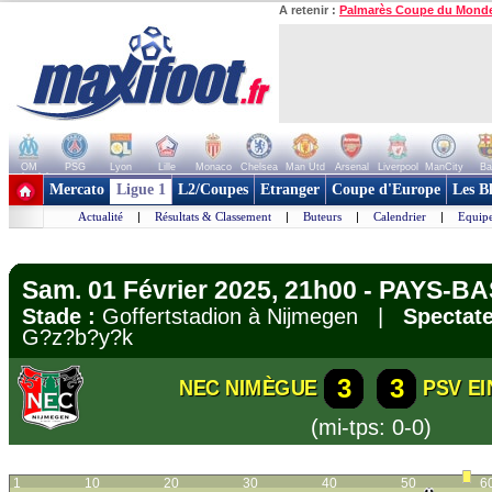
A retenir :
Palmarès Coupe du Mond
OM
PSG
Lyon
Lille
Monaco
Chelsea
Man Utd
Arsenal
Liverpool
ManCity
Ba
+ de clubs
Mercato
Ligue 1
L2/Coupes
Etranger
Coupe d'Europe
Les B
Actualité
|
Résultats & Classement
|
Buteurs
|
Calendrier
|
Equipe
Sam. 01 Février 2025, 21h00 - PAYS-BAS
Stade :
Goffertstadion à Nijmegen |
Spectate
G?z?b?y?k
3
3
NEC NIMÈGUE
PSV E
(mi-tps: 0-0)
1
10
20
30
40
50
6