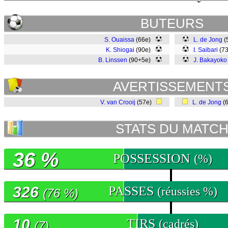
BUTEURS
S. Ouaissa
(66e)
L. de Jong
(
K. Shiogai
(90e)
I. Saibari
(7
B. Linssen
(90+5e)
J. Bakayoko
AVERTISSEMENT
V. van Crooij
(57e)
L. de Jong
(
STATS DU MATC
36 %
POSSESSION
(%)
326
PASSES
(réussies %)
(76 %)
10
TIRS
(cadrés)
(7)