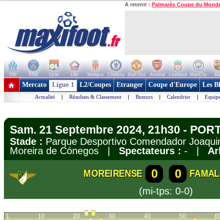
A retenir :
Palmarès Coupe du Mond
OM
PSG
Lyon
Lille
Monaco
Chelsea
Man Utd
Arsenal
Liverpool
ManCity
Ba
+ de clubs
Mercato
Ligue 1
L2/Coupes
Etranger
Coupe d'Europe
Les B
Actualité
|
Résultats & Classement
|
Buteurs
|
Calendrier
|
Equipe
Sam. 21 Septembre 2024, 21h30 - POR
Stade :
Parque Desportivo Comendador Joaquim
Moreira de Cónegos |
Spectateurs :
- |
Ar
0
0
MOREIRENSE
FAMAL
(mi-tps: 0-0)
1
10
20
30
40
50
6