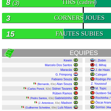
8
TIRS
(cadrés)
(3)
3
CORNERS JOUES
15
FAUTES SUBIES
EQUIPES
Kewin
I. Zlobin
Marcelo Dos Santos
E. Mihaj
Maracás
J. de Haas
G. Frimpong
Calegari
Fabiano Souza
Rodrigo Pi
Z. Youssouf
Alan Souza
(
Bernardo
, 83e)
M. Topic
Sidnei Tavares
(
Carlos Ponck
, 82e)
Gustavo Sá
Rúben Ramos
Rochinha
Gabrielzinho
(
(
Pedro Santos
, 63e)
Óscar Aran
Madson
(
J. Antonisse
, 83e)
Sorriso
Luís Nlavo
(
Mar
(
Guilherme Schettine
, 69e)