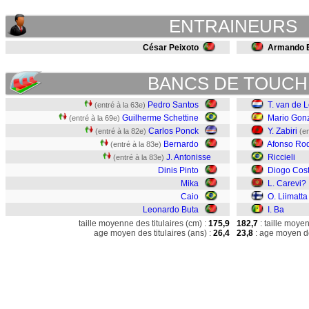
ENTRAINEURS
César Peixoto
Armando E
BANCS DE TOUCH
Pedro Santos
T. van de L
(entré à la 63e)
Guilherme Schettine
Mario Gon
(entré à la 69e)
Carlos Ponck
Y. Zabiri
(entré à la 82e)
(en
Bernardo
Afonso Ro
(entré à la 83e)
J. Antonisse
Riccieli
(entré à la 83e)
Dinis Pinto
Diogo Cos
Mika
L. Carevi?
Caio
O. Liimatta
Leonardo Buta
I. Ba
taille moyenne des titulaires (cm) :
175,9
182,7
: taille moye
age moyen des titulaires (ans) :
26,4
23,8
: age moyen de