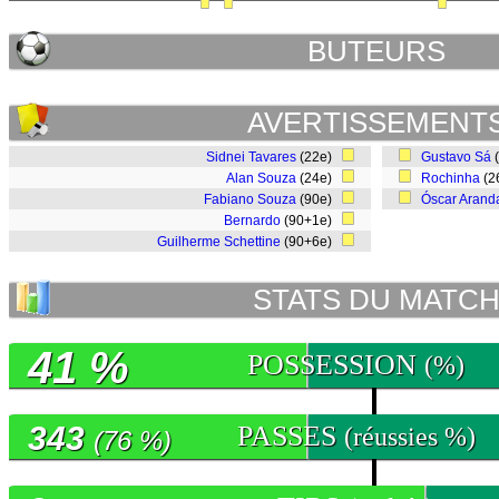
BUTEURS
AVERTISSEMENT
Sidnei Tavares
(22e)
Gustavo Sá
Alan Souza
(24e)
Rochinha
(2
Fabiano Souza
(90e)
Óscar Arand
Bernardo
(90+1e)
Guilherme Schettine
(90+6e)
STATS DU MATC
41 %
POSSESSION
(%)
343
PASSES
(réussies %)
(76 %)