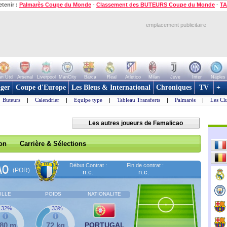
etenir :
Palmarès Coupe du Monde
-
Classement des BUTEURS Coupe du Monde
-
TA
emplacement publicitaire
n Utd
Arsenal
Liverpool
ManCity
Barca
Real
Atletico
Milan
Juve
Inter
Naples
ger
Coupe d'Europe
Les Bleus & International
Chroniques
TV
+
Buteurs
|
Calendrier
|
Equipe type
|
Tableau Transferts
|
Palmarès
|
Les Cl
Les autres joueurs de Famalicao
son
Carrière & Sélections
Début Contrat :
Fin de contrat :
AO
(POR)
n.c.
n.c.
ILLE
POIDS
NATIONALITE
32%
33%
,80 m
72 kg
PORTUGAL