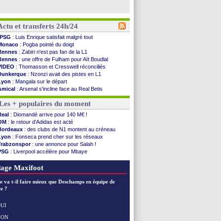
Actu et transferts 24h/24
PSG
: Luis Enrique satisfait malgré tout
Monaco
: Pogba pointé du doigt
Rennes
: Zabiri n'est pas fan de la L1
Rennes
: une offre de Fulham pour Aït Boudlal
VIDEO
: Thomasson et Cresswell réconciliés
Dunkerque
: Nzonzi avait des pistes en L1
Lyon
: Mangala sur le départ
Amical
: Arsenal s'incline face au Real Betis
Amical
: lourde défaite pour le PSG
Les + populaires du moment
Man City
: Maresca flou pour Reijnders
LdC
: Fenerbahçe prend une belle option
Real
: Diomandé arrive pour 140 M€ !
Al-Diriyah
: Mbemba arrive libre (officiel)
OM
: le retour d'Adidas est acté
Atletico
: le plan d'Alvarez à son retour
Bordeaux
: des clubs de N1 montent au créneau
Amical
: premier succès pour Brest
Lyon
: Fonseca prend cher sur les réseaux
VIDEO
: le joli but de Greenwood avec le Fener !
Trabzonspor
: une annonce pour Salah !
CdM 2030
: une promesse d'Infantino au Maroc ...
PSG
: Liverpool accélère pour Mbaye
PSG
: la compo pour le premier match amical
EdF
: Infantino complimente Mbappé
Newcastle
: Jaissle est le nouveau coach (off.)
Nice
: 3 joueurs écartés du groupe pro
age Maxifoot
Real
: une nouvelle offre pour Vinicius
Amical
: l'OM domine Al-Shahaniya
e va t-il faire mieux que Deschamps en équipe de
Monaco
: Cabral a prolongé (officiel)
e ?
Atletico
: Molina va signer à la Roma
Real
: Diomandé arrive pour 140 M€ !
UI
Arsenal
: Havertz en veut encore plus
NON
Voir les brèves précédentes