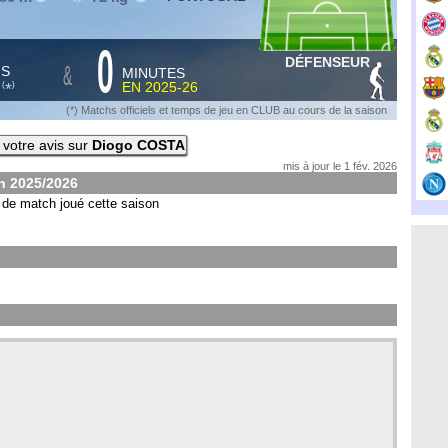
0
DÉFENSEUR
&
HS
MINUTES
S
EN
2025-26
*
(
)
(*) Matchs officiels et temps de jeu en CLUB au cours de la saison
votre avis sur
Diogo COSTA
mis à jour le 1 fév. 2026
on
2025/2026
de match joué cette saison