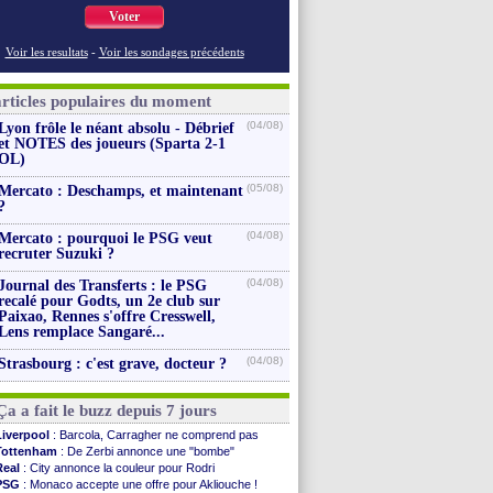
Voter
Voir les resultats
-
Voir les sondages précédents
articles populaires du moment
(04/08)
Lyon frôle le néant absolu - Débrief
et NOTES des joueurs (Sparta 2-1
OL)
(05/08)
Mercato : Deschamps, et maintenant
?
(04/08)
Mercato : pourquoi le PSG veut
recruter Suzuki ?
(04/08)
Journal des Transferts : le PSG
recalé pour Godts, un 2e club sur
Paixao, Rennes s'offre Cresswell,
Lens remplace Sangaré...
(04/08)
Strasbourg : c'est grave, docteur ?
Ça a fait le buzz depuis 7 jours
Liverpool
: Barcola, Carragher ne comprend pas
Tottenham
: De Zerbi annonce une "bombe"
Real
: City annonce la couleur pour Rodri
PSG
: Monaco accepte une offre pour Akliouche !