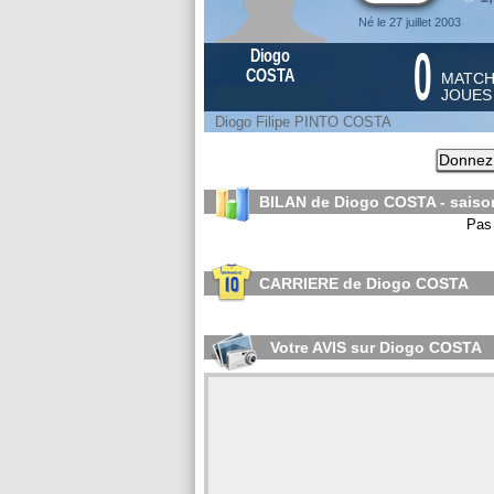
Né le 27 juillet 2003
0
Diogo
COSTA
MATC
JOUE
Diogo Filipe PINTO COSTA
Donnez 
BILAN de Diogo COSTA - sais
Pas 
CARRIERE de Diogo COSTA
Votre AVIS sur Diogo COSTA