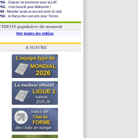
PSG
: Dupraz se prononce pour la LdC
PSG
: c'est bouclé pour Akliouche !
OM
: Meunier avait un accord avec le club
PSG
: le Barça fixe son prix pour Torres
OM
: accord de principe entre Rulli et Man City
Barça
: Torres souhaite rejoindre le PSG !
VIDEOS populaires du moment
Voir toutes les vidéos
A SUIVRE
L'equipe type de
MONDIAL
2026
Le meilleur effectif
LIGUE 1
saison
2025-26
Indice MF :
l'état de
FORME
des clubs en europe