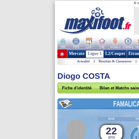
A r
OM
PSG
Lyon
Lille
Monaco
Chelsea
Ma
+ de clubs
Mercato
Ligue 1
L2/Coupes
Etran
Actualité
|
Résultats & Classement
|
Diogo COSTA
Fiche d'identité
Bilan et Matchs sai
FAMALIC
AGE
TA
22
ans
1