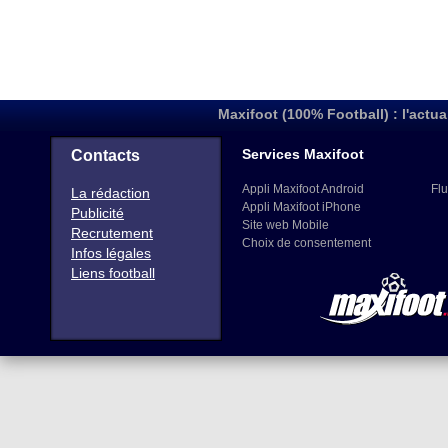
Maxifoot (100% Football) : l'actua
Services Maxifoot
Contacts
Appli Maxifoot Android
Flu
La rédaction
Appli Maxifoot iPhone
Publicité
Site web Mobile
Recrutement
Choix de consentement
Infos légales
Liens football