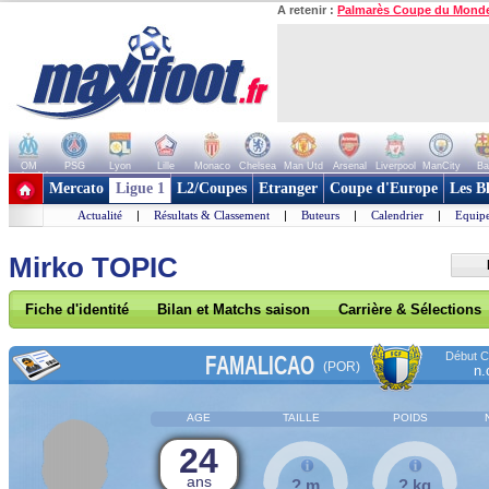
A retenir :
Palmarès Coupe du Mond
OM
PSG
Lyon
Lille
Monaco
Chelsea
Man Utd
Arsenal
Liverpool
ManCity
Ba
+ de clubs
Mercato
Ligue 1
L2/Coupes
Etranger
Coupe d'Europe
Les B
Actualité
|
Résultats & Classement
|
Buteurs
|
Calendrier
|
Equipe
Mirko TOPIC
Fiche d'identité
Bilan et Matchs saison
Carrière & Sélections
Début Co
FAMALICAO
(POR)
n.
AGE
TAILLE
POIDS
24
ans
? m
? kg