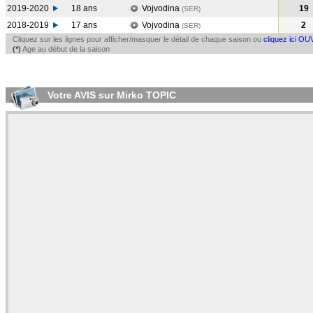
2019-2020
18 ans
Vojvodina
19
(SER
)
2018-2019
17 ans
Vojvodina
2
(SER
)
Cliquez sur les lignes pour afficher/masquer le détail de chaque saison ou
cliquez ici OU
(*)
Age au début de la saison
Votre AVIS sur Mirko TOPIC