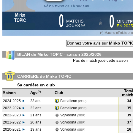
Né le 5 février 2001 à Novi Sad
0
0
Mirko
&
TOPIC
MATCHS
MINUTE
JOUES
EN
2025
*
(
)
(*) Matchs officiels e
Donnez votre avis sur
Mirko TOPI
BILAN de Mirko TOPIC - saison
2025/2026
Pas de match joué cette saison
CARRIERE de Mirko TOPIC
Sa carrière en club
Total
(*)
Age
Saison
Club
match
2024-2025
23 ans
Famalicao
34
(POR
)
2023-2024
22 ans
Famalicao
35
(POR
)
2022-2023
21 ans
Vojvodina
39
(SER
)
2021-2022
20 ans
Vojvodina
37
(SER
)
2020-2021
19 ans
Vojvodina
16
(SER
)