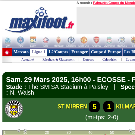
A retenir :
Palmarès Coupe du Mond
OM
PSG
Lyon
Lille
Monaco
Chelsea
Man Utd
Arsenal
Liverpool
ManCity
Ba
+ de clubs
Mercato
Ligue 1
L2/Coupes
Etranger
Coupe d'Europe
Les B
Actualité
|
Résultats & Classement
|
Buteurs
|
Calendrier
|
Equipe
Sam. 29 Mars 2025, 16h00 - ECOSSE - 
Stade :
The SMISA Stadium à Paisley |
Spec
:
N. Walsh
5
1
ST MIRREN
KILMA
(mi-tps: 2-0)
1
10
20
30
40
50
6