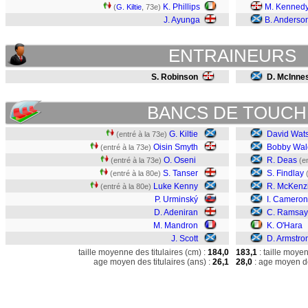
K. Phillips
M. Kenned
(
G. Kiltie
, 73e)
J. Ayunga
B. Anderso
ENTRAINEURS
S. Robinson
D. McInne
BANCS DE TOUCH
G. Kiltie
David Wat
(entré à la 73e)
Oisin Smyth
Bobby Wal
(entré à la 73e)
O. Oseni
R. Deas
(entré à la 73e)
(e
S. Tanser
S. Findlay
(entré à la 80e)
Luke Kenny
R. McKenz
(entré à la 80e)
P. Urminský
I. Cameron
D. Adeniran
C. Ramsay
M. Mandron
K. O'Hara
J. Scott
D. Armstro
taille moyenne des titulaires (cm) :
184,0
183,1
: taille moye
age moyen des titulaires (ans) :
26,1
28,0
: age moyen de