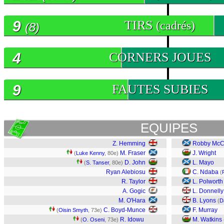
9
TIRS
(cadrés)
(8)
4
CORNERS JOUES
9
FAUTES SUBIES
EQUIPES
Z. Hemming
Robby McC
M. Fraser
J. Wright
(
Luke Kenny
, 80e)
D. John
L. Mayo
(
S. Tanser
, 80e)
Ryan Alebiosu
C. Ndaba
(
R. Taylor
L. Polworth
A. Gogic
L. Donnelly
M. O'Hara
B. Lyons
(
D
C. Boyd-Munce
F. Murray
(
Oisin Smyth
, 73e)
R. Idowu
M. Watkins
(
O. Oseni
, 73e)