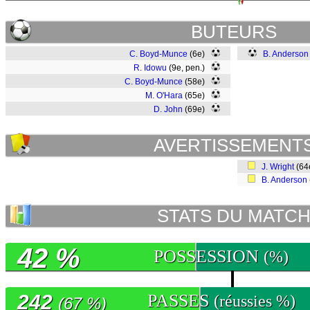
BUTEURS
C. Boyd-Munce
(6e)
B. Anderson
R. Idowu
(9e, pen.)
C. Boyd-Munce
(58e)
M. O'Hara
(65e)
D. John
(69e)
AVERTISSEMENT
J. Wright
(64
B. Anderson
STATS DU MATC
42 %
POSSESSION
(%)
242
PASSES
(réussies %)
(67 %)