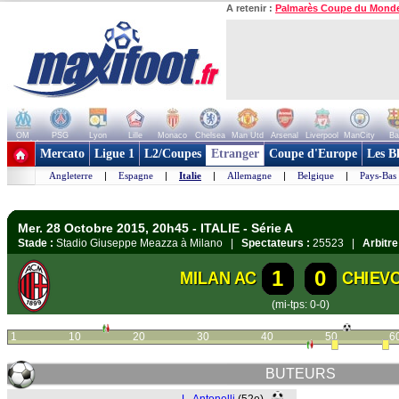
A retenir :
Palmarès Coupe du Mond
OM
PSG
Lyon
Lille
Monaco
Chelsea
Man Utd
Arsenal
Liverpool
ManCity
Ba
+ de clubs
Mercato
Ligue 1
L2/Coupes
Etranger
Coupe d'Europe
Les B
Angleterre
|
Espagne
|
Italie
|
Allemagne
|
Belgique
|
Pays-Bas
Mer. 28 Octobre 2015, 20h45 - ITALIE - Série A
Stade :
Stadio Giuseppe Meazza à Milano |
Spectateurs :
25523 |
Arbitre
1
0
MILAN AC
CHIEV
(mi-tps: 0-0)
1
10
20
30
40
50
6
BUTEURS