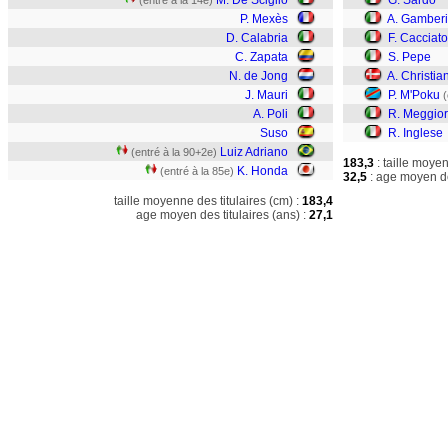
M. De Sciglio
G. Sardo
(entré à la 14e)
P. Mexès
A. Gamberi
D. Calabria
F. Cacciat
C. Zapata
S. Pepe
N. de Jong
A. Christia
J. Mauri
P. M'Poku
(
A. Poli
R. Meggior
Suso
R. Inglese
Luiz Adriano
(entré à la 90+2e)
183,3
: taille moye
K. Honda
(entré à la 85e)
32,5
: age moyen de
taille moyenne des titulaires (cm) :
183,4
age moyen des titulaires (ans) :
27,1