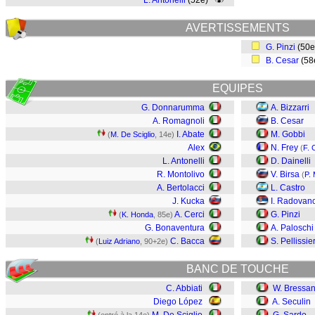
L. Antonelli
(52e)
AVERTISSEMENTS
G. Pinzi
(50
B. Cesar
(58
EQUIPES
G. Donnarumma
A. Bizzarri
A. Romagnoli
B. Cesar
I. Abate
M. Gobbi
(
M. De Sciglio
, 14e)
Alex
N. Frey
(
F. 
L. Antonelli
D. Dainelli
R. Montolivo
V. Birsa
(
P.
A. Bertolacci
L. Castro
J. Kucka
I. Radovan
A. Cerci
G. Pinzi
(
K. Honda
, 85e)
G. Bonaventura
A. Paloschi
C. Bacca
S. Pellissie
(
Luiz Adriano
, 90+2e)
BANC DE TOUCHE
C. Abbiati
W. Bressa
Diego López
A. Seculin