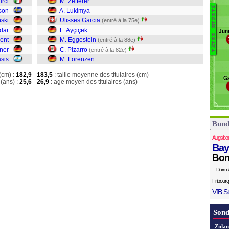
urci
M. Zetterer
N
W
B
son
A. Lukimya
E
D
R
D
nski
Ulisses Garcia
(entré à la 75e)
Ze
E
R
dar
L. Ayçiçek
Jun
B
ent
M. Eggestein
R
(entré à la 88e)
U
E
M
hner
C. Pizarro
(entré à la 82e)
A
E
asis
M. Lorenzen
E
Pi
(cm) :
182,9
183,5
: taille moyenne des titulaires (cm)
Ga
L
(ans) :
25,6
26,9
: age moyen des titulaires (ans)
Bund
Augsbo
Bay
Bor
Darms
Fribourg
VfB St
Sond
Zidan