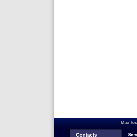
Maxifoo
Serv
Contacts