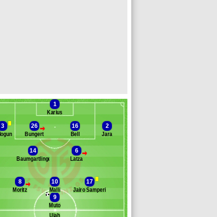
1
Karius
3
26
16
2
>
logun
Bungert
Bell
Jara
14
6
>
Baumgartlinger
Latza
Banc des remplaçants
Mayence
rci
8
10
17
>
engtsson
Moritz
Malli
Jairo Samperio
rosinski
9
rdar
Muto
lement
Ujah