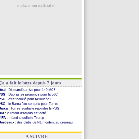
Ouganda
: Owori battu à mort à Kampala
PSG
: Nsoki va signer en Croatie
emplacement publicitaire
Arsenal
: Naples vise Gabriel Jesus
Real
: Mastantuono prêté à la Fiorentina (off.)
Man City
: accord avec le Barça pour Rodri ?
Rennes
: Haise a prolongé (officiel)
Palace
: Tomiyasu a convaincu (officiel)
Voir les brèves précédentes
Ça a fait le buzz depuis 7 jours
Real
: Diomandé arrive pour 140 M€ !
PSG
: Dupraz se prononce pour la LdC
PSG
: c'est bouclé pour Akliouche !
PSG
: le Barça fixe son prix pour Torres
Barça
: Torres souhaite rejoindre le PSG !
OM
: le retour d'Adidas est acté
FIFA
: Infantino sollicite Trump
Bordeaux
: des clubs de N1 montent au créneau
Argentine
: quand Medina recadre... sa mère
Real
: le démenti de Leipzig pour Diomandé
A SUIVRE