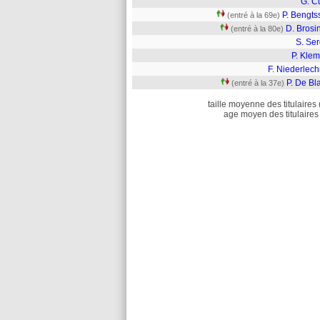
G. C
P. Bengts
(entré à la 69e)
D. Brosi
(entré à la 80e)
S. Ser
P. Klem
F. Niederlec
P. De Bl
(entré à la 37e)
taille moyenne des titulaires 
age moyen des titulaires 