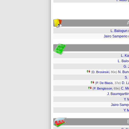
Y. Muto
L. Balogun
Jairo Samperio
L. Ka
L. Bal
G. 
N. Bun
(
D. Brosinski
, 80e)
S. 
D. L
(
P. De Blasis
, 37e)
C. Mo
(
P. Bengtsson
, 69e)
J. Baumgartli
Y. 
Jairo Samp
Y. 