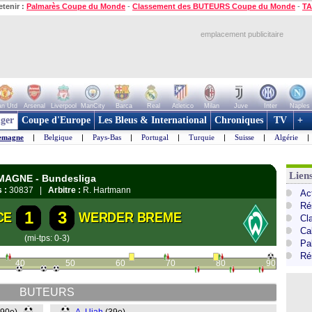
etenir :
Palmarès Coupe du Monde
-
Classement des BUTEURS Coupe du Monde
-
TA
emplacement publicitaire
n Utd
Arsenal
Liverpool
ManCity
Barca
Real
Atletico
Milan
Juve
Inter
Naples
ger
Coupe d'Europe
Les Bleus & International
Chroniques
TV
+
emagne
|
Belgique
|
Pays-Bas
|
Portugal
|
Turquie
|
Suisse
|
Algérie
|
Lien
EMAGNE - Bundesliga
 :
30837 |
Arbitre :
R. Hartmann
Ac
Ré
1
3
CE
WERDER BREME
Cl
Ca
(mi-tps: 0-3)
Pa
Ré
40
50
60
70
80
90
BUTEURS