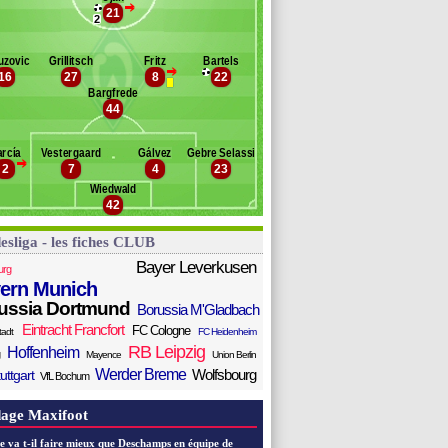
>
iederlechner
21
anc des remplaçants
Werder Breme
2
e Blasis
tterer
uzovic
Grillitsch
Fritz
Bartels
Lukimya-Mulongoti
>
16
27
8
22
lisses Garcia
Bargfrede
yçiçek
44
ggestein
zarro
rcía
Vestergaard
Gálvez
Gebre Selassie
orenzen
>
2
7
4
23
Wiedwald
42
esliga - les fiches CLUB
Bayer Leverkusen
urg
ern Munich
ussia Dortmund
Borussia M'Gladbach
Eintracht Francfort
FC Cologne
tadt
FC Heidenheim
RB Leipzig
Hoffenheim
Mayence
Union Berlin
Werder Breme
Wolfsbourg
uttgart
VfL Bochum
age Maxifoot
e va t-il faire mieux que Deschamps en équipe de