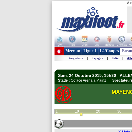
A r
OM
PSG
Lyon
Lille
Monaco
Chelsea
Ma
+ de clubs
Mercato
Ligue 1
L2/Coupes
Etran
Angleterre
|
Espagne
|
Italie
|
All
Sam. 24 Octobre 2015, 15h30 - ALL
Stade :
Coface Arena à Mainz |
Spectateurs
MAYEN
1
10
20
30