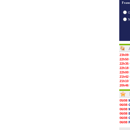
Franc
O
23h09
22h50
22h35
22h18
22h00
21h42
21h10
20h46
20h30
20h01
19h18
05/08
19h09
06/08
18h48
06/08
18h37
06/08
18h29
06/08
17h58
06/08
17h46
06/08
17h32