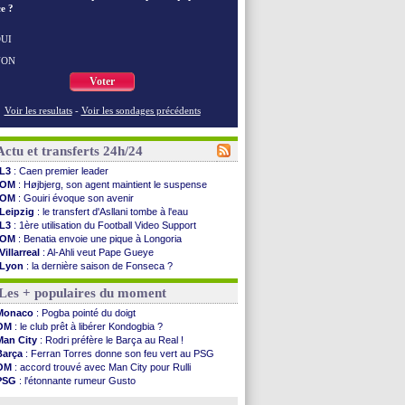
e ?
UI
NON
Voter
Voir les resultats
-
Voir les sondages précédents
Actu et transferts 24h/24
L3
: Caen premier leader
OM
: Højbjerg, son agent maintient le suspense
OM
: Gouiri évoque son avenir
Leipzig
: le transfert d'Asllani tombe à l'eau
L3
: 1ère utilisation du Football Video Support
OM
: Benatia envoie une pique à Longoria
Villarreal
: Al-Ahli veut Pape Gueye
Lyon
: la dernière saison de Fonseca ?
OM
: un nouveau prétendant pour Højbjerg
Les + populaires du moment
Brest
: un gardien norvégien en approche ?
OM
: McCourt a versé 120 M€ en 2026
Monaco
: Pogba pointé du doigt
PSG
: 4 retours dans le groupe face à Man Utd ...
OM
: le club prêt à libérer Kondogbia ?
Nice
: Kevin Carlos va partir en Italie
Man City
: Rodri préfère le Barça au Real !
L1
: prison avec sursis requis contre un arbitre
Barça
: Ferran Torres donne son feu vert au PSG
Leganés
: c'est signé pour Luca Zidane (off.)
OM
: accord trouvé avec Man City pour Rulli
Atletico
: Ruggeri en route pour Aston Villa
PSG
: l'étonnante rumeur Gusto
Monaco
: Filipe Luis soutient Biereth
OM
: une offre pour Bulka
Lyon
: Mangala prêté à Getafe (officiel)