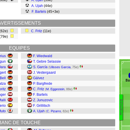
(90e)
A. Ujah
(39e)
A. Ujah
(44e)
F. Bartels
(45+3e)
AVERTISSEMENTS
(62e)
C. Fritz
(11e)
(79e)
EQUIPES
rius
F. Wiedwald
ogun
T. Gebre Selassie
Jara
S. García
(
Ulisses Garcia
, 75e)
gert
J. Vestergaard
Bell
Gálvez
Ba
atza
P. Bargfrede
ritz
C. Fritz
(
M. Eggestein
, 88e)
nger
F. Bartels
Malli
Z. Junuzovic
M
A
Y
erio
F. Grillitsch
Cu
E
N
Muto
A. Ujah
(
C. Pizarro
, 82e)
B
C
E
B
BANC DE TOUCHE
Se
K