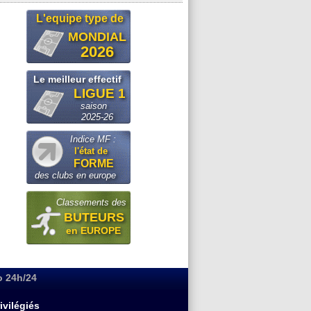
L'equipe type de
MONDIAL
2026
Le meilleur effectif
LIGUE 1
saison
2025-26
Indice MF :
l'état de
FORME
des clubs en europe
Classements des
BUTEURS
en EUROPE
o 24h/24
ivilégiés