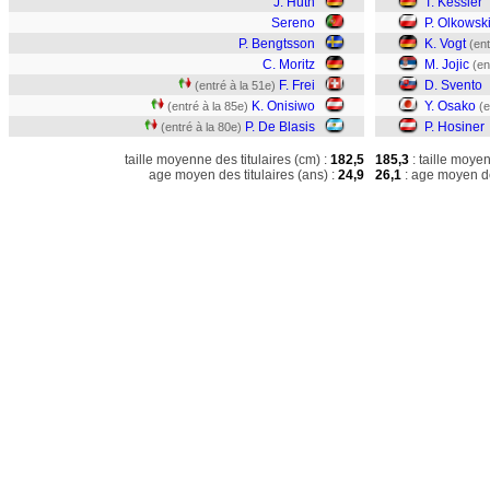
J. Huth
T. Kessler
Sereno
P. Olkowsk
P. Bengtsson
K. Vogt
(ent
C. Moritz
M. Jojic
(en
F. Frei
D. Svento
(entré à la 51e)
K. Onisiwo
Y. Osako
(entré à la 85e)
(e
P. De Blasis
P. Hosiner
(entré à la 80e)
taille moyenne des titulaires (cm) :
182,5
185,3
: taille moye
age moyen des titulaires (ans) :
24,9
26,1
: age moyen de