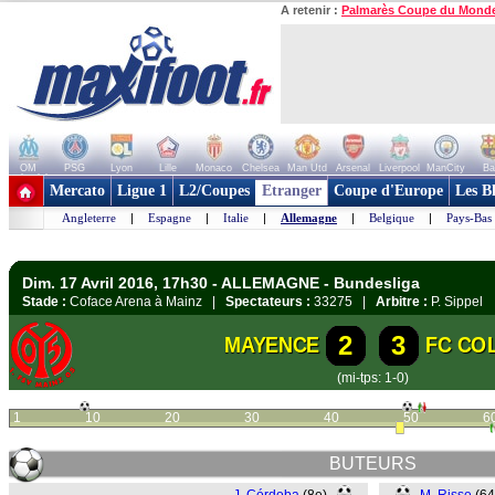
A retenir :
Palmarès Coupe du Mond
OM
PSG
Lyon
Lille
Monaco
Chelsea
Man Utd
Arsenal
Liverpool
ManCity
Ba
+ de clubs
Mercato
Ligue 1
L2/Coupes
Etranger
Coupe d'Europe
Les B
Angleterre
|
Espagne
|
Italie
|
Allemagne
|
Belgique
|
Pays-Bas
Dim. 17 Avril 2016, 17h30 - ALLEMAGNE - Bundesliga
Stade :
Coface Arena à Mainz |
Spectateurs :
33275 |
Arbitre :
P. Sippel
2
3
MAYENCE
FC CO
(mi-tps: 1-0)
1
10
20
30
40
50
6
BUTEURS