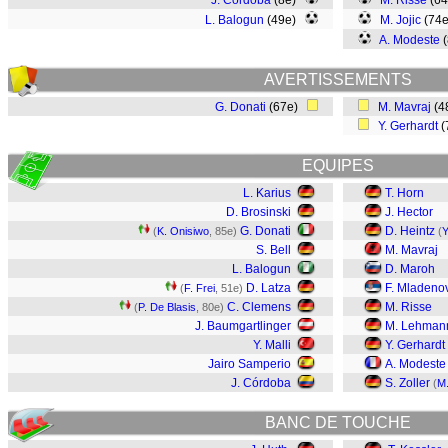
J. Córdoba
(8e)
M. Risse
(6
L. Balogun
(49e)
M. Jojic
(74
A. Modeste
(
AVERTISSEMENTS
G. Donati
(67e)
M. Mavraj
(4
Y. Gerhardt
(
EQUIPES
L. Karius
T. Horn
D. Brosinski
J. Hector
G. Donati
D. Heintz
(
K. Onisiwo
, 85e)
(
Y
S. Bell
M. Mavraj
L. Balogun
D. Maroh
D. Latza
F. Mladeno
(
F. Frei
, 51e)
C. Clemens
M. Risse
(
P. De Blasis
, 80e)
J. Baumgartlinger
M. Lehman
Y. Malli
Y. Gerhardt
Jairo Samperio
A. Modeste
J. Córdoba
S. Zoller
(
M.
BANC DE TOUCHE