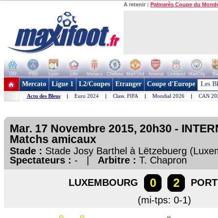
A retenir :
Palmarès Coupe du Mond
OM
PSG
Lyon
Lille
Monaco
Chelsea
Man Utd
Arsenal
Liverpool
ManCity
Ba
+ de clubs
Mercato
Ligue 1
L2/Coupes
Etranger
Coupe d'Europe
Les B
Actu des Bleus
|
Euro 2024
|
Class. FIFA
|
Mondial 2026
|
CAN 20
Mar. 17 Novembre 2015, 20h30 - INTE
Matchs amicaux
Stade :
Stade Josy Barthel à Lëtzebuerg (Lu
Spectateurs :
- |
Arbitre :
T. Chapron
0
2
LUXEMBOURG
PORT
(mi-tps: 0-1)