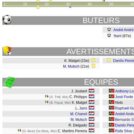
1
10
20
30
40
50
6
BUTEURS
André André
Nani
(87e)
AVERTISSEMENT
K. Malget (15e)
Danilo Perei
M. Mutsch
(21e)
EQUIPES
J. Joubert
Anthony L
C. Philipps
José Fonte
(S. Thill, 46e)
K. Malget
Neto
(B. Payal, 46e)
L. Jans
Raphaël Gu
M. Chanot
André Andr
M. Mutsch
Bernardo S
R. Delgado
Danilo Pere
C. Martins Pereira
Rafa Silva
(D. Alves Da Mota, 46e)
(