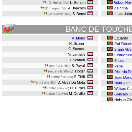
L. Gerson
Rúben Nev
(D. Holter, 90e)
A. Joachim
Vieirinha
(D. Turpel, 72e)
S. Bensi
Lucas Joã
(M. Deville, 66e)
BANC DE TOUCH
A. Moris
Eduardo
R. Schon
Rui Patríci
C. Sacras
Bruno Alve
M. Jänisch
Cédric Soa
T. Schnell
Eliseu
B. Payal
(entré à la 46e)
Pepe
D. Holter
(entré à la 90e)
Ricardo Pe
S. Thill
(entré à la 46e)
João Mári
D. Alves Da Mota
(entré à la 46e)
Nani
(entré
D. Turpel
(entré à la 72e)
William Ca
M. Deville
(entré à la 66e)
Goncalo G
Nélson Oli