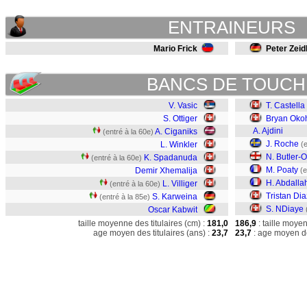
ENTRAINEURS
Mario Frick
Peter Zeid
BANCS DE TOUCH
V. Vasic
T. Castella
S. Ottiger
Bryan Oko
A. Ajdini
A. Ciganiks
(entré à la 60e)
J. Roche
L. Winkler
(
N. Butler-
K. Spadanuda
(entré à la 60e)
M. Poaty
Demir Xhemalija
(e
H. Abdalla
L. Villiger
(entré à la 60e)
Tristan Dia
S. Karweina
(entré à la 85e)
S. NDiaye
Oscar Kabwit
taille moyenne des titulaires (cm) :
181,0
186,9
: taille moye
age moyen des titulaires (ans) :
23,7
23,7
: age moyen de