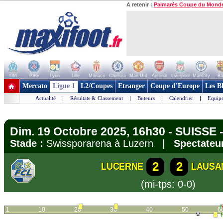
A retenir :
Palmarès Coupe du Mond
OM
PSG
Lyon
Lille
Monaco
Chelsea
Man Utd
Arsenal
Liverpool
ManCity
Ba
+ de clubs
Mercato
Ligue 1
L2/Coupes
Etranger
Coupe d'Europe
Les B
Actualité
|
Résultats & Classement
|
Buteurs
|
Calendrier
|
Equipe
Dim. 19 Octobre 2025, 16h30 - SUISSE 
Stade :
Swissporarena à Luzern |
Spectateur
2
2
LUCERNE
LAUSA
(mi-tps: 0-0)
1
10
20
30
40
50
6