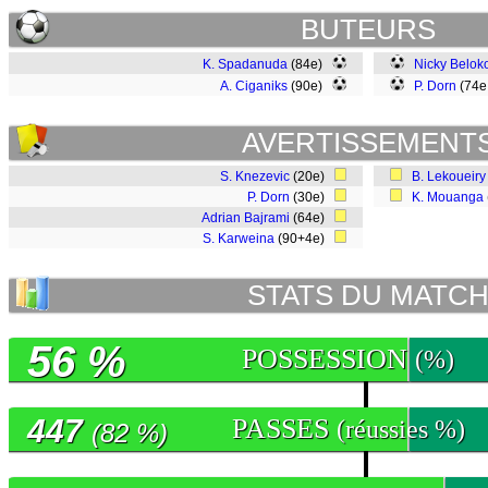
BUTEURS
K. Spadanuda
(84e)
Nicky Belok
A. Ciganiks
(90e)
P. Dorn
(74e
AVERTISSEMENT
S. Knezevic
(20e)
B. Lekoueiry
P. Dorn
(30e)
K. Mouanga
Adrian Bajrami
(64e)
S. Karweina
(90+4e)
STATS DU MATC
56 %
POSSESSION
(%)
447
PASSES
(réussies %)
(82 %)