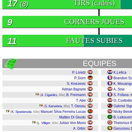
17
TIRS
(cadrés)
(8)
9
CORNERS JOUES
11
FAUTES SUBIES
EQUIPES
P. Loretz
K.Letica
P. Dorn
Brandon S
S. Knezevic
K. Mouang
Adrian Bajrami
A. Sow
B. Freimann
S. Fofana
(
A. Ciganiks
, 60e)
(
T. Abe
O. Custodi
T. Owusu
Gabriel Si
(
S. Karweina
, 85e)
Manuel Silva Ferreira Lucas
Nicky Belo
(
K. Spadanuda
, 60e)
Matteo Di Giusto
B. Lekoueir
Julian Von Moos
Thelonius B
(
L. Villiger
, 60e)
A. Grbic
Gaoussou D