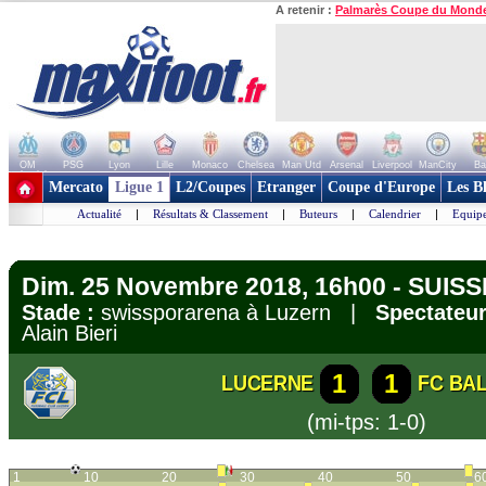
A retenir :
Palmarès Coupe du Mond
OM
PSG
Lyon
Lille
Monaco
Chelsea
Man Utd
Arsenal
Liverpool
ManCity
Ba
+ de clubs
Mercato
Ligue 1
L2/Coupes
Etranger
Coupe d'Europe
Les B
Actualité
|
Résultats & Classement
|
Buteurs
|
Calendrier
|
Equipe
Dim. 25 Novembre 2018, 16h00 - SUISS
Stade :
swissporarena à Luzern |
Spectateur
Alain Bieri
1
1
LUCERNE
FC BA
(mi-tps: 1-0)
1
10
20
30
40
50
6