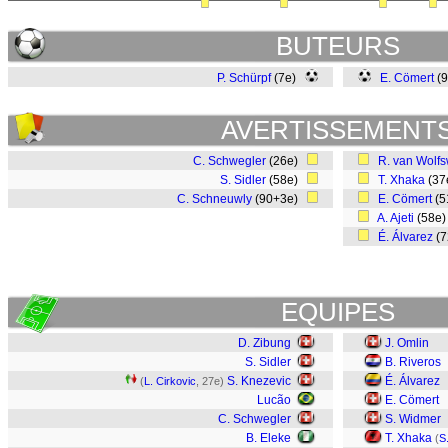
BUTEURS
P. Schürpf
(7e)
E. Cömert
(
AVERTISSEMENT
C. Schwegler
(26e)
R. van Wolfs
S. Sidler
(58e)
T. Xhaka
(37
C. Schneuwly
(90+3e)
E. Cömert
(5
A. Ajeti
(58e
É. Álvarez
(
EQUIPES
D. Zibung
J. Omlin
S. Sidler
B. Riveros
S. Knezevic
É. Álvarez
(
L. Cirkovic
, 27e)
Lucão
E. Cömert
C. Schwegler
S. Widmer
B. Eleke
T. Xhaka
(
S