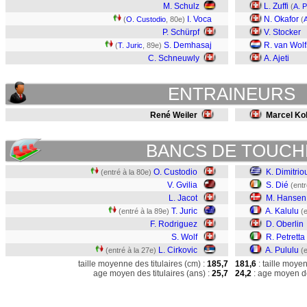
M. Schulz
L. Zuffi
(
A. P
I. Voca
N. Okafor
(
O. Custodio
, 80e)
(
A
P. Schürpf
V. Stocker
S. Demhasaj
R. van Wolf
(
T. Juric
, 89e)
C. Schneuwly
A. Ajeti
ENTRAINEURS
René Weiler
Marcel Kol
BANCS DE TOUCH
O. Custodio
K. Dimitrio
(entré à la 80e)
V. Gvilia
S. Dié
(entr
L. Jacot
M. Hansen
T. Juric
A. Kalulu
(entré à la 89e)
(
F. Rodriguez
D. Oberlin
S. Wolf
R. Petretta
L. Cirkovic
A. Pululu
(entré à la 27e)
(
taille moyenne des titulaires (cm) :
185,7
181,6
: taille moye
age moyen des titulaires (ans) :
25,7
24,2
: age moyen de