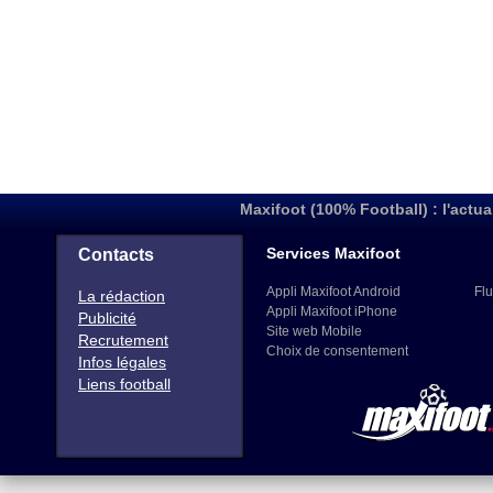
Maxifoot (100% Football) : l'actua
Services Maxifoot
Contacts
Appli Maxifoot Android
Flu
La rédaction
Appli Maxifoot iPhone
Publicité
Site web Mobile
Recrutement
Choix de consentement
Infos légales
Liens football