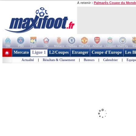
A retenir :
Palmarès Coupe du Mond
OM
PSG
Lyon
Lille
Monaco
Chelsea
Man Utd
Arsenal
Liverpool
ManCity
Ba
+ de clubs
Mercato
Ligue 1
L2/Coupes
Etranger
Coupe d'Europe
Les B
Actualité
|
Résultats & Classement
|
Buteurs
|
Calendrier
|
Equipe