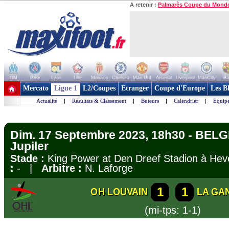
A retenir :
Palmarès Coupe du Mond
OM
PSG
Lyon
Lille
Monaco
Chelsea
Man Utd
Arsenal
Liverpool
ManCity
Ba
+ de clubs
Mercato
Ligue 1
L2/Coupes
Etranger
Coupe d'Europe
Les B
Actualité
|
Résultats & Classement
|
Buteurs
|
Calendrier
|
Equipe
Dim. 17 Septembre 2023, 18h30 - BELG
Jupiler
Stade :
King Power at Den Dreef Stadion à H
:
- |
Arbitre :
N. Laforge
1
1
OH LOUVAIN
LA GA
(mi-tps: 1-1)