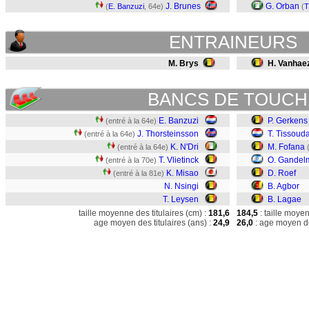
J. Brunes
G. Orban
(
E. Banzuzi
, 64e)
(
T
ENTRAINEURS
M. Brys
H. Vanhae
BANCS DE TOUCH
E. Banzuzi
P. Gerkens
(entré à la 64e)
J. Thorsteinsson
T. Tissouda
(entré à la 64e)
K. N'Dri
M. Fofana
(entré à la 64e)
T. Vlietinck
O. Gandel
(entré à la 70e)
K. Misao
D. Roef
(entré à la 81e)
N. Nsingi
B. Agbor
T. Leysen
B. Lagae
taille moyenne des titulaires (cm) :
181,6
184,5
: taille moye
age moyen des titulaires (ans) :
24,9
26,0
: age moyen de