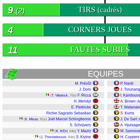
9
TIRS
(cadrés)
(2)
4
CORNERS JOUES
11
FAUTES SUBIES
EQUIPES
M. Prévôt
P. Nardi
J. Dom
J. Torunari
F. Ricca
I. Kandous
(
T. Vlietinck
, 70e)
H. Mendyl
A. Brown
(
M
E. Pletinckx
T. Watanab
Richie Sagrado Sebastiao
S. Kums
Joël Marcel Schingtienne
J. De Sart
(
K. Misao
, 81e)
(
S. Schrijvers
A. Hjulsage
Y. Maziz
M. Samois
(
K. N'Dri
, 64e)
S. Kiyine
H. Cuypers
(
J. Thorsteinsson
, 64e)