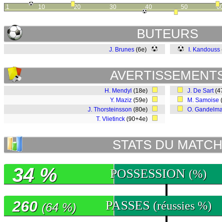
1
10
20
30
40
50
6
BUTEURS
J. Brunes
(6e)
I. Kandouss
AVERTISSEMENT
H. Mendyl
(18e)
J. De Sart
(4
Y. Maziz
(59e)
M. Samoise
J. Thorsteinsson
(80e)
O. Gandelm
T. Vlietinck
(90+4e)
STATS DU MATC
34 %
POSSESSION
(%)
260
PASSES
(réussies %)
(64 %)