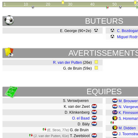
1
10
20
30
40
50
6
BUTEURS
E. George (90+2e)
C. Bozdoga
Miguel Rodr
AVERTISSEMENT
R. van der Putten
(26e)
G. de Bruin (59e)
EQUIPES
S. Verswijveren
M. Brouwer
K. van der Zwet
N. Viergeve
D. Klinkenberg
K. Finnsso
O. el Baad
S. Horema
D. Bäly
M. Didden
G. de Bruin
(E. Stroo, 77e)
J. Toornstra
T. Zwetsloot
(J. van der Putten, 61e)