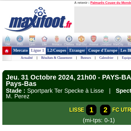
A retenir :
Palmarès Coupe du Mond
OM
PSG
Lyon
Lille
Monaco
Chelsea
Man Utd
Arsenal
Liverpool
ManCity
Ba
+ de clubs
Mercato
Ligue 1
L2/Coupes
Etranger
Coupe d'Europe
Les B
Actualité
|
Résultats & Classement
|
Buteurs
|
Calendrier
|
Equipe
Jeu. 31 Octobre 2024, 21h00 - PAYS-B
Pays-Bas
Stade :
Sportpark Ter Specke à Lisse |
Spect
M. Perez
1
2
LISSE
FC UT
(mi-tps: 0-1)