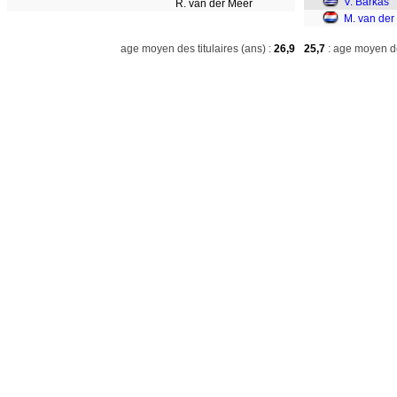
V. Barkas
R. van der Meer
M. van der
age moyen des titulaires (ans) :
26,9
25,7
: age moyen de