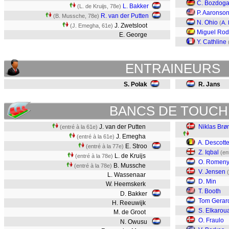
C. Bozdog
L. Bakker
(L. de Kruijs, 78e)
P. Aaronso
R. van der Putten
(B. Mussche, 78e)
N. Ohio
(
A.
J. Zwetsloot
(J. Emegha, 61e)
Miguel Rod
E. George
Y. Cathline
ENTRAINEURS
S. Polak
R. Jans
BANCS DE TOUCH
J. van der Putten
Niklas Brø
(entré à la 61e)
J. Emegha
(entré à la 61e)
A. Descott
E. Stroo
(entré à la 77e)
Z. Iqbal
(en
L. de Kruijs
(entré à la 78e)
O. Romen
B. Mussche
(entré à la 78e)
V. Jensen
L. Wassenaar
D. Min
W. Heemskerk
T. Booth
D. Bakker
Tom Gerard
H. Reeuwijk
S. Elkarou
M. de Groot
O. Fraulo
N. Owusu