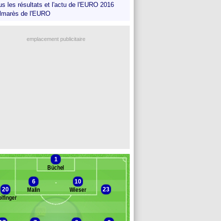
us les résultats et l'actu de l'EURO 2016
lmarès de l'EURO
emplacement publicitaire
1
Büchel
6
10
20
23
Malin
Wieser
lfinger
anc des remplaçants
Liechtenstein