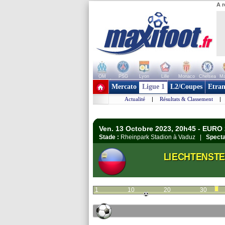
A r
OM
PSG
Lyon
Lille
Monaco
Chelsea
Ma
+ de clubs
Mercato
Ligue 1
L2/Coupes
Etran
Actualité
|
Résultats & Classement
|
Ven. 13 Octobre 2023, 20h45 - EURO 
Stade :
Rheinpark Stadion à Vaduz |
Specta
LIECHTENSTE
1
10
20
30