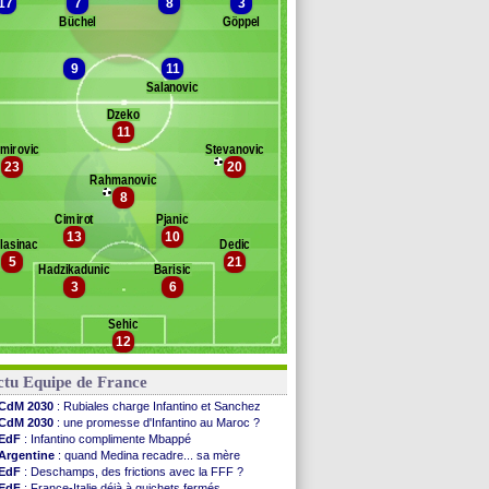
17
7
8
3
Büchel
Göppel
9
11
Salanovic
pelt
Dzeko
11
anc des remplaçants
Bosnie Herzeg.
mirovic
Stevanovic
23
20
ojkovic
Rahmanovic
Hadziahmetovic
8
lbija
Cimirot
Pjanic
vic
13
10
lasinac
Dedic
azibegovic
5
21
aresanovic
Hadzikadunic
Barisic
3
6
amulic
ljkic
Sehic
silj
12
enalo
evljak
ctu Equipe de France
ric
CdM 2030
: Rubiales charge Infantino et Sanchez
CdM 2030
: une promesse d'Infantino au Maroc ?
EdF
: Infantino complimente Mbappé
Argentine
: quand Medina recadre... sa mère
EdF
: Deschamps, des frictions avec la FFF ?
EdF
: France-Italie déjà à guichets fermés