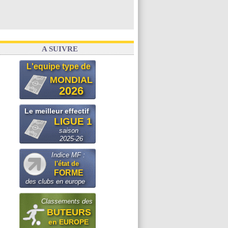
A SUIVRE
L'equipe type de
MONDIAL
2026
Le meilleur effectif
LIGUE 1
saison
2025-26
Indice MF :
l'état de
FORME
des clubs en europe
Classements des
BUTEURS
en EUROPE