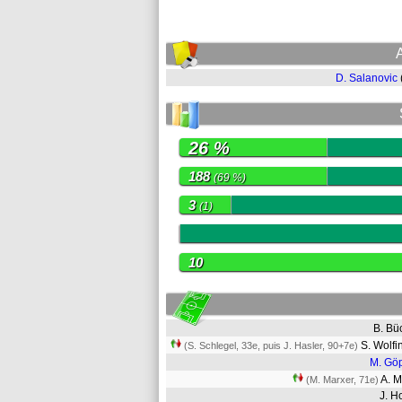
D. Salanovic
26 %
188
(69 %)
3
(1)
0
10
B. B
S. Wolf
(S. Schlegel, 33e, puis J. Hasler, 90+7e)
M. Gö
A. M
(M. Marxer, 71e)
J. H