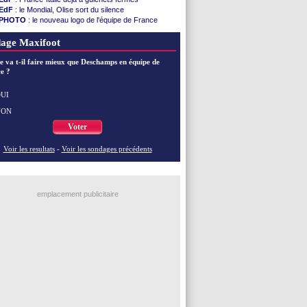
EdF
: le Mondial, Olise sort du silence
PHOTO
: le nouveau logo de l'équipe de France
EdF
: Trezeguet valide le choix Zidane
EdF
: Zidane et l'argent, les mots de Diallo
age Maxifoot
EdF
: Zidane pense déjà à un retour de Mendy
EdF
: le message de Mbappé à Zidane
e va t-il faire mieux que Deschamps en équipe de
e ?
EdF
: les mots de Genesio pour Zidane
VIDEO
: Zidane a rencontré les supporters
EdF
: Zidane soutient Christophe Gleizes
UI
NON
Voir toutes les brèves
Voter
Voir les resultats
-
Voir les sondages précédents
emplacement publicitaire