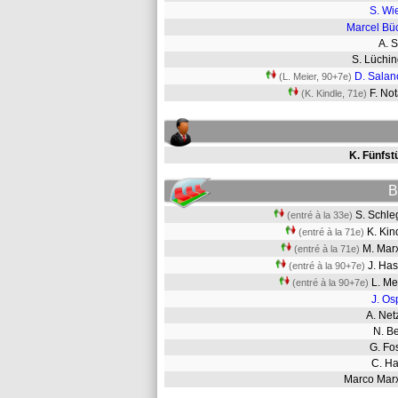
S. Wi
Marcel Bü
A. 
S. Lüchi
D. Salan
(L. Meier, 90+7e)
F. No
(K. Kindle, 71e)
K. Fünfst
B
S. Schl
(entré à la 33e)
K. Ki
(entré à la 71e)
M. Ma
(entré à la 71e)
J. Ha
(entré à la 90+7e)
L. M
(entré à la 90+7e)
J. Os
A. Ne
N. 
G. F
C. 
Marco Ma