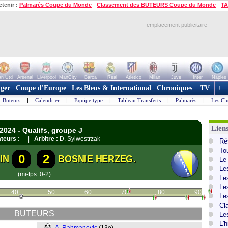
etenir :
Palmarès Coupe du Monde
-
Classement des BUTEURS Coupe du Monde
-
TA
emplacement publicitaire
n Utd
Arsenal
Liverpool
ManCity
Barca
Real
Atletico
Milan
Juve
Inter
Naples
ger
Coupe d'Europe
Les Bleus & International
Chroniques
TV
+
Buteurs
|
Calendrier
|
Equipe type
|
Tableau Transferts
|
Palmarès
|
Les Cl
Lien
2024 - Qualifs, groupe J
teurs :
- |
Arbitre :
D. Sylwestrzak
Ré
To
0
2
IN
BOSNIE HERZEG.
Le
Le
(mi-tps: 0-2)
Le
Le
40
50
60
70
80
90
Le
Cl
BUTEURS
Le
L'