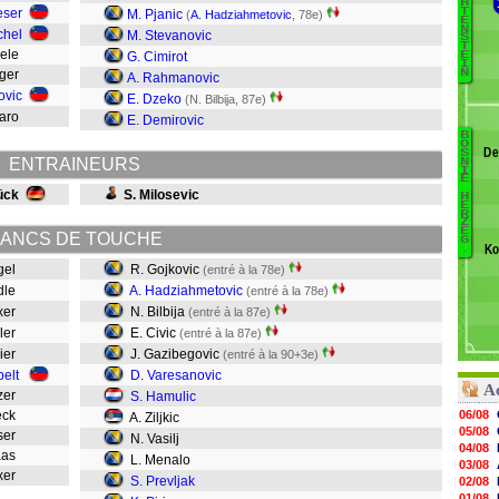
H
eser
T
M. Pjanic
(
A. Hadziahmetovic
, 78e)
E
N
chel
M. Stevanovic
S
T
Sele
G. Cimirot
E
I
N
nger
A. Rahmanovic
Os
ovic
E. Dzeko
(N. Bilbija, 87e)
taro
E. Demirovic
B
B
O
De
S
ENTRAINEURS
N
G
I
E
ück
S. Milosevic
H
E
Bi
R
Z
Ci
E
ANCS DE TOUCHE
G
Ko
.
G
egel
R. Gojkovic
(entré à la 78e)
V
ndle
A. Hadziahmetovic
(entré à la 78e)
H
rxer
N. Bilbija
(entré à la 87e)
Zi
sler
E. Civic
(entré à la 87e)
Va
eier
J. Gazibegovic
M
(entré à la 90+3e)
Pr
pelt
D. Varesanovic
A
Pi
tzer
S. Hamulic
Beck
06/08
A. Ziljkic
05/08
oser
N. Vasilj
04/08
Haas
L. Menalo
03/08
rxer
S. Prevljak
02/08
01/08