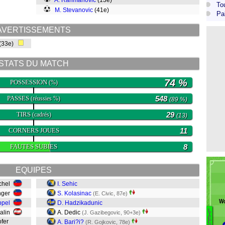
A. Rahmanovic
(13e)
To
M. Stevanovic
(41e)
Pa
AVERTISSEMENTS
(33e)
STATS DU MATCH
74 %
POSSESSION
(%)
PASSES
548
(réussies %)
(89 %)
TIRS
29
(cadrés)
(13)
CORNERS JOUES
11
FAUTES SUBIES
8
EQUIPES
üchel
I. Sehic
inger
S. Kolasinac
(E. Civic, 87e)
Wo
ppel
D. Hadzikadunic
L
alin
A. Dedic
(J. Gazibegovic, 90+3e)
B
I
E
ofer
A. Bari?i?
(R. Gojkovic, 78e)
C