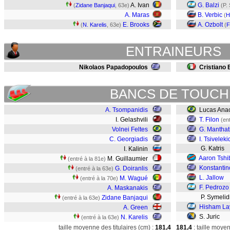
A. Ivan
G. Balzi
(
Zidane Banjaqui
, 63e)
(P.
A. Maras
B. Verbic
(
H
E. Brooks
A. Ozbolt
(
N. Karelis
, 63e)
(
F
ENTRAINEURS
Nikolaos Papadopoulos
Cristiano 
BANCS DE TOUCH
A. Tsompanidis
Lucas Ana
I. Gelashvili
T. Filon
(en
Volnei Feltes
G. Manthat
C. Georgiadis
I. Tsiveleki
G. Katris
I. Kalinin
Aaron Tshi
M. Guillaumier
(entré à la 81e)
Konstanti
G. Doiranlis
(entré à la 63e)
L. Jallow
M. Wagué
(entré à la 70e)
F. Pedrozo
A. Maskanakis
P. Symelid
Zidane Banjaqui
(entré à la 63e)
Hisham La
A. Green
S. Juric
N. Karelis
(entré à la 63e)
taille moyenne des titulaires (cm) :
181,4
181,4
: taille moye