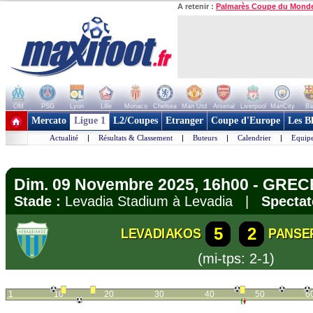
A retenir :
Palmarès Coupe du Mond
OM
PSG
Lyon
Lille
Monaco
Chelsea
Man Utd
Arsenal
Liverpool
ManCity
Ba
+ de clubs
Mercato
Ligue 1
L2/Coupes
Etranger
Coupe d'Europe
Les B
Actualité
|
Résultats & Classement
|
Buteurs
|
Calendrier
|
Equipe
Dim. 09 Novembre 2025, 16h00 - GREC
Stade :
Levadia Stadium à Levadia |
Spectat
5
2
LEVADIAKOS
PANSE
(mi-tps: 2-1)
1
10
20
30
40
50
6