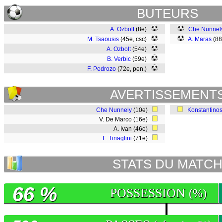
BUTEURS
A. Ozbolt
(8e)
Che Nunnel
M. Tsaousis
(45e, csc)
A. Maras
(8
A. Ozbolt
(54e)
B. Verbic
(59e)
F. Pedrozo
(72e, pen.)
AVERTISSEMENT
Che Nunnely
(10e)
Konstantino
V. De Marco (16e)
A. Ivan (46e)
F. Tinaglini
(71e)
STATS DU MATC
66 %
POSSESSION
(%)