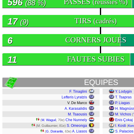
596
PASSES
(réussies %)
(88 %)
17
TIRS
(cadrés)
(9)
6
CORNERS JOUES
11
FAUTES SUBIES
EQUIPES
F. Tinaglini
Y. Lodygin
Lefteris Lyratzis
T. Tsapras
V. De Marco
P. Liagas
A. Karasalidis
H. Magnús
M. Tsaousis
M. Vichos
(
Che Nunnely
Enis Çokaj
(
M. Wagué
, 70e)
S. Omeonga
I. Kosti
(M. Guillaumier, 81e)
(
Kon
A. Liasos
S. Palacios
(
G. Doiranlis
, 63e)