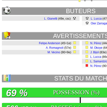
BUTEURS
L. Gianetti
(49e, csc)
L. Lucca
(4
Oier Zarrag
AVERTISSEMENT
Felipe Anderson
(45+1e)
N. Pérez
(44
A. Romagnoli
(57e)
M. Okoye
(6
M. Vecino
(90+9e)
J. Bijol
(83e
L. Lucca
(86
L. Samardzi
N. Pérez
(90
STATS DU MATC
69 %
POSSESSION
(%)