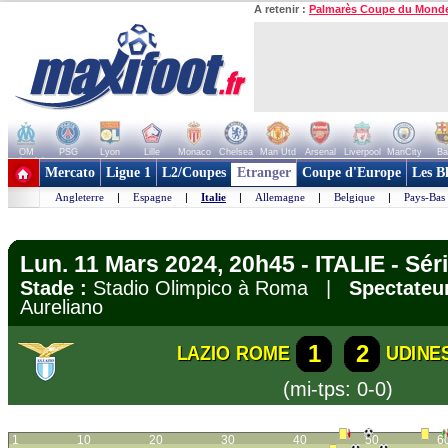
A retenir :
Palmarès Coupe du Mond
OM
PSG
Lyon
Lille
Monaco
Chelsea
Man Utd
Arsenal
Liverpool
ManCity
Ba
+ de clubs
Mercato
Ligue 1
L2/Coupes
Etranger
Coupe d'Europe
Les B
Angleterre
|
Espagne
|
Italie
|
Allemagne
|
Belgique
|
Pays-Bas
Lun. 11 Mars 2024, 20h45 - ITALIE - Sér
Stade :
Stadio Olimpico à Roma |
Spectateur
Aureliano
1
2
LAZIO ROME
UDINE
(mi-tps: 0-0)
1
10
20
30
40
50
6