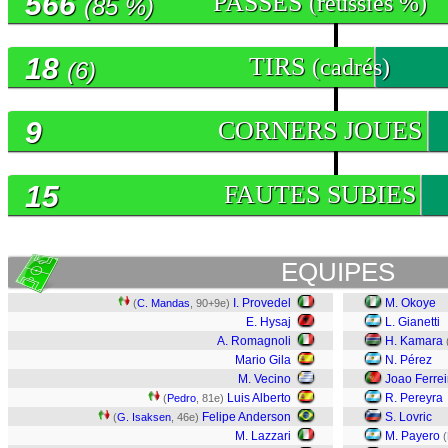
566
PASSES
(réussies %)
(85 %)
18
TIRS
(cadrés)
(6)
9
CORNERS JOUES
15
FAUTES SUBIES
EQUIPES
I. Provedel
M. Okoye
(
C. Mandas
, 90+9e)
E. Hysaj
L. Gianetti
A. Romagnoli
H. Kamara
Mario Gila
N. Pérez
M. Vecino
Joao Ferrei
Luis Alberto
R. Pereyra
(
Pedro
, 81e)
Felipe Anderson
S. Lovric
(
G. Isaksen
, 46e)
M. Lazzari
M. Payero
(