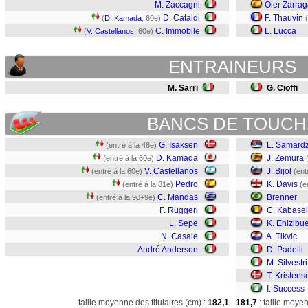
M. Zaccagni
Oier Zarra
D. Cataldi
F. Thauvin
(
D. Kamada
, 60e)
(
C. Immobile
L. Lucca
(
V. Castellanos
, 60e)
ENTRAINEURS
M. Sarri
G. Cioffi
BANCS DE TOUCH
G. Isaksen
L. Samardz
(entré à la 46e)
D. Kamada
J. Zemura
(entré à la 60e)
V. Castellanos
J. Bijol
(entré à la 60e)
(ent
Pedro
K. Davis
(entré à la 81e)
(e
C. Mandas
Brenner
(entré à la 90+9e)
F. Ruggeri
C. Kabase
L. Sepe
K. Ehizibu
N. Casale
A. Tikvic
André Anderson
D. Padelli
M. Silvestri
T. Kristens
I. Success
taille moyenne des titulaires (cm) :
182,1
181,7
: taille moye