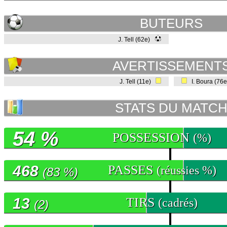
BUTEURS
J. Tell (62e)
AVERTISSEMENT
J. Tell (11e)
I. Boura (76
STATS DU MATC
54 %
POSSESSION
(%)
468
PASSES
(réussies %)
(83 %)
13
TIRS
(cadrés)
(2)