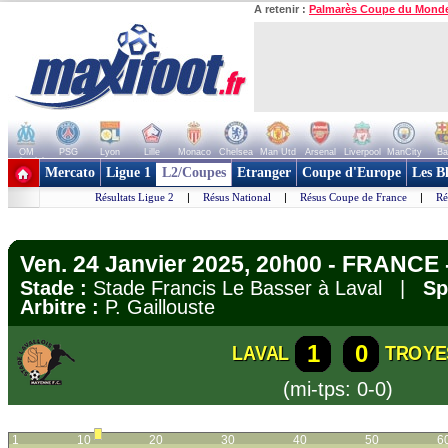
A retenir :
Palmarès Coupe du Mond
OM
PSG
Lyon
Lille
Monaco
Chelsea
Man Utd
Arsenal
Liverpool
ManCity
Ba
+ de clubs
Mercato
Ligue 1
L2/Coupes
Etranger
Coupe d'Europe
Les B
Résultats Ligue 2
|
Résus National
|
Résus Coupe de France
|
Ré
Ven. 24 Janvier 2025, 20h00 - FRANCE 
Stade :
Stade Francis Le Basser à Laval |
Sp
Arbitre :
P. Gaillouste
1
0
LAVAL
TROYE
(mi-tps: 0-0)
1
10
20
30
40
50
6