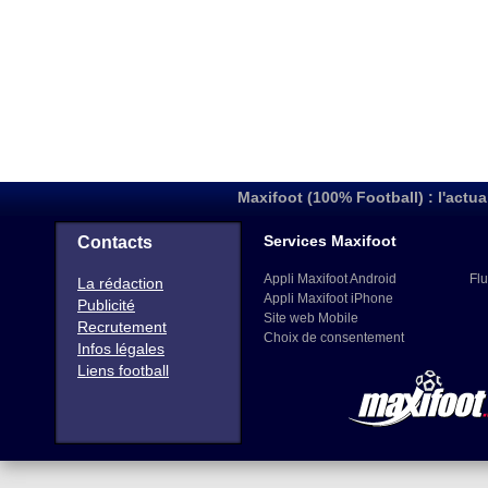
Maxifoot (100% Football) : l'actua
Services Maxifoot
Contacts
Appli Maxifoot Android
Flu
La rédaction
Appli Maxifoot iPhone
Publicité
Site web Mobile
Recrutement
Choix de consentement
Infos légales
Liens football