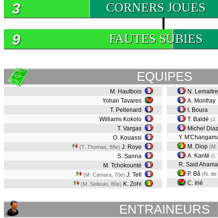
3
CORNERS JOUES
9
FAUTES SUBIES
EQUIPES
M. Hautbois
N. Lemaitre
Yohan Tavares
A. Monfray
T. Pellenard
I. Boura
Williams Kokolo
T. Baldé
(J.
T. Vargas
Michel Dia
Y. M'Changam
O. Kouassi
M. Diop
J. Roye
(M.
(T. Thomas, 88e)
A. Kanté
S. Sanna
(I.
R. Said Aham
M. Tchokounté
P. Bâ
(N. de 
J. Tell
(M. Camara, 70e)
C. Irié
K. Zohi
(M. Sellouki, 80e)
ENTRAINEURS