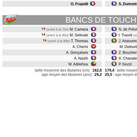
O. Frapolli
S. Dumont
BANCS DE TOUCH
M. Camara
N. de Prévi
(entré à la 70e)
M. Sellouki
I. Traoré
(entré à la 80e)
(e
T. Thomas
J. Assoum
(entré à la 88e)
A. Cherni
M. Detour
A. Gonçalves
Z. Boucher
A. Nazih
X. Chavale
M. Adilehou
P. Gozzi
taille moyenne des titulaires (cm) :
182,0
179,4
: taille moye
age moyen des titulaires (ans) :
29,2
25,5
: age moyen de