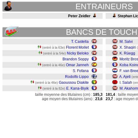
ENTRAINEURS
Peter Zeidler
Stephan Lic
BANCS DE TOUCH
T. Castella
M. Salvi
Florent Mollet
X. Shaqiri
(entré à la 63e)
Nicky Beloko
K. Rüegg
(entré à la 54e)
Brandon Soppy
Moritz Bro
Omar Janneh
Koba Koin
(entré à la 46e)
S. Fofana
F. van Br
Rodolfo Lippo
A. Ajeti
(ent
Gaoussou Diakite
I. Salah
(entré à la 46e)
(en
E. Kana-Biyik
M. Akaho
(entré à la 82e)
taille moyenne des titulaires (cm) :
185,3
181,4
: taille moye
age moyen des titulaires (ans) :
23,6
23,7
: age moyen de