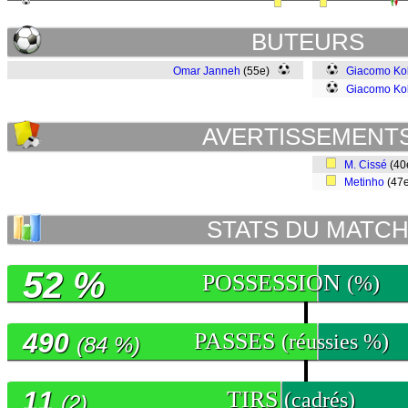
BUTEURS
Omar Janneh
(55e)
Giacomo Ko
Giacomo Ko
AVERTISSEMENT
M. Cissé
(40
Metinho
(47
STATS DU MATC
52 %
POSSESSION
(%)
490
PASSES
(réussies %)
(84 %)
11
TIRS
(cadrés)
(2)