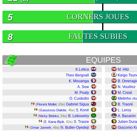
5
CORNERS JOUES
8
FAUTES SUBIES
EQUIPES
K.Letica
M. Hitz
Theo Bergvall
Keigo Tsu
K. Mouanga
B. Omeragi
A. Sow
N. Vouilloz
M. Poaty
M. Cissé
O. Custodio
Metinho
(
Ko
Gabriel Sigua
B. Traoré
(
Florent Mollet
, 63e)
S. Koné
L. Leroy
(
Gaoussou Diakite
, 46e)
B. Lekoueiry
A. Bacanin
(
Nicky Beloko
, 54e)
S. Traore
Julien Dura
(
E. Kana-Biyik
, 82e)
N. Butler-Oyedeji
Giacomo Ko
(
Omar Janneh
, 46e)