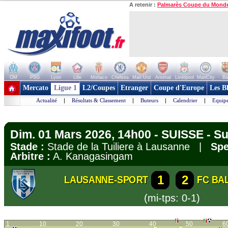
A retenir :
Palmarès Coupe du Mond
OM
PSG
Lyon
Lille
Monaco
Chelsea
Man Utd
Arsenal
Liverpool
ManCity
Ba
+ de clubs
Mercato
Ligue 1
L2/Coupes
Etranger
Coupe d'Europe
Les B
Actualité
|
Résultats & Classement
|
Buteurs
|
Calendrier
|
Equipe
Dim. 01 Mars 2026, 14h00 - SUISSE - S
Stade :
Stade de la Tuiliere à Lausanne |
Spe
Arbitre :
A. Kanagasingam
1
2
LAUSANNE-SPORT
FC BA
(mi-tps: 0-1)
1
10
20
30
40
50
6