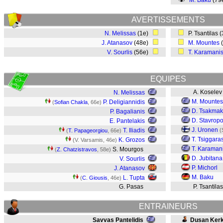
M. Baku
(79
AVERTISSEMENTS
N. Melissas
(1e)
P. Tsantilas 
J. Atanasov
(48e)
M. Mountes
V. Sourlis
(56e)
T. Karamani
EQUIPES
A. Koselev
N. Melissas
M. Mountes
P. Deligiannidis
(
Sofian Chakla
, 66e)
D. Tsakmak
P. Bagalianis
D. Stavrop
E. Pantelakis
J. Uronen
T. Iliadis
(
(
T. Papageorgiou
, 66e)
T. Tsiggara
K. Grozos
(V. Varsamis, 46e)
T. Karaman
S. Mourgos
(
Z. Chatzistravos
, 58e)
D. Jubitana
V. Sourlis
P. Michorl
J. Atanasov
M. Baku
L. Tupta
(
C. Giousis
, 46e)
G. Pasas
P. Tsantila
ENTRAINEURS
Savvas Pantelidis
Dusan Ker