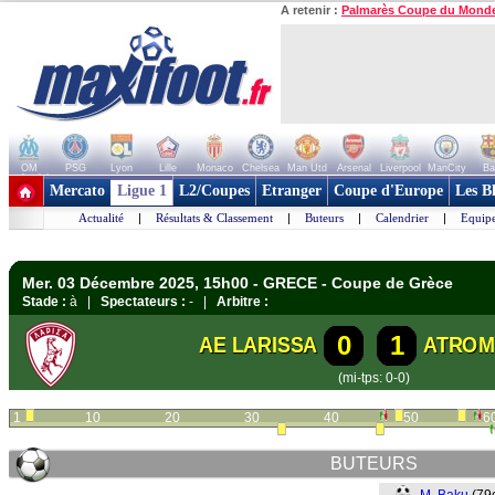
A retenir :
Palmarès Coupe du Mond
OM
PSG
Lyon
Lille
Monaco
Chelsea
Man Utd
Arsenal
Liverpool
ManCity
Ba
+ de clubs
Mercato
Ligue 1
L2/Coupes
Etranger
Coupe d'Europe
Les B
Actualité
|
Résultats & Classement
|
Buteurs
|
Calendrier
|
Equipe
Mer. 03 Décembre 2025, 15h00 - GRECE - Coupe de Grèce
Stade :
à |
Spectateurs :
- |
Arbitre :
0
1
AE LARISSA
ATROM
(mi-tps: 0-0)
1
10
20
30
40
50
6
BUTEURS