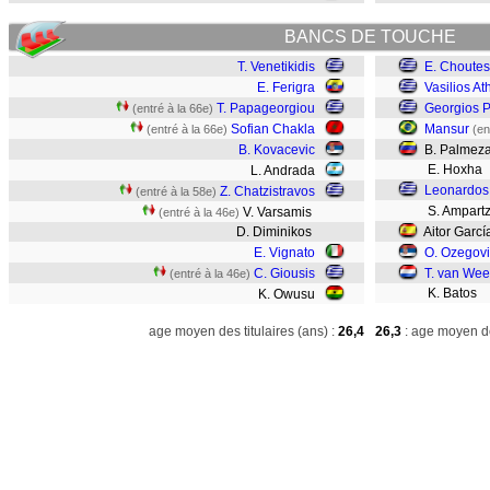
BANCS DE TOUCHE
T. Venetikidis
E. Choutes
E. Ferigra
Vasilios A
T. Papageorgiou
Georgios 
(entré à la 66e)
Sofian Chakla
Mansur
(entré à la 66e)
(en
B. Kovacevic
B. Palmez
E. Hoxha
L. Andrada
Leonardos
Z. Chatzistravos
(entré à la 58e)
S. Ampartz
V. Varsamis
(entré à la 46e)
D. Diminikos
Aitor Garcí
E. Vignato
O. Ozegovi
C. Giousis
T. van Wee
(entré à la 46e)
K. Batos
K. Owusu
age moyen des titulaires (ans) :
26,4
26,3
: age moyen de