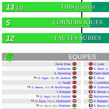
13
TIRS
(cadrés)
(4)
5
CORNERS JOUES
12
FAUTES SUBIES
EQUIPES
Deniz Ertas
U. Çakir
Guilherme
S. Savic
(
S.
A. Demirbag
Pedro Malh
M. Jevtovic
E. Visca
(
O. Ülgün
, 58e)
U. Yazgili
J. Lundstr
M. Ibrahimoglu
M. Eskihell
(
D. Aleksic
, 83e)
Y. Erdogan
B. Mendy
(
B. Kramer
Muhammed
(
U. Nayir
, 83e)
L. Andreasen
A. Batagov
(
H. Keyta
, 58e)
Pedrinho
S. Banza
(M. Bjørlo, 85e)
(
O