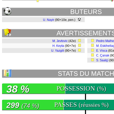
BUTEURS
U. Nayir
(90+10e, pen.)
AVERTISSEMENT
M. Jevtovic
(42e)
Pedro Malhe
H. Keyta
(90+7e)
M. Eskihella
U. Yazgili
(90+7e)
E. Visca
(81
C. Çanak
(9
S. Saatçi
(9
STATS DU MATC
38 %
POSSESSION
(%)
299
PASSES
(réussies %)
(74 %)