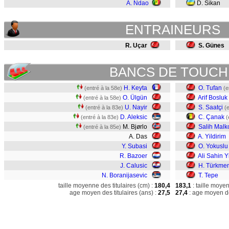
A. Ndao
D. Sikan
ENTRAINEURS
R. Uçar
S. Günes
BANCS DE TOUCH
H. Keyta
O. Tufan
(entré à la 58e)
(e
O. Ülgün
Arif Bosluk
(entré à la 58e)
U. Nayir
S. Saatçi
(entré à la 83e)
(
D. Aleksic
C. Çanak
(entré à la 83e)
(
M. Bjørlo
Salih Malk
(entré à la 85e)
A. Das
A. Yildirim
Y. Subasi
O. Yokuslu
R. Bazoer
Ali Sahin 
J. Calusic
H. Türkme
N. Boranijasevic
T. Tepe
taille moyenne des titulaires (cm) :
180,4
183,1
: taille moye
age moyen des titulaires (ans) :
27,5
27,4
: age moyen de