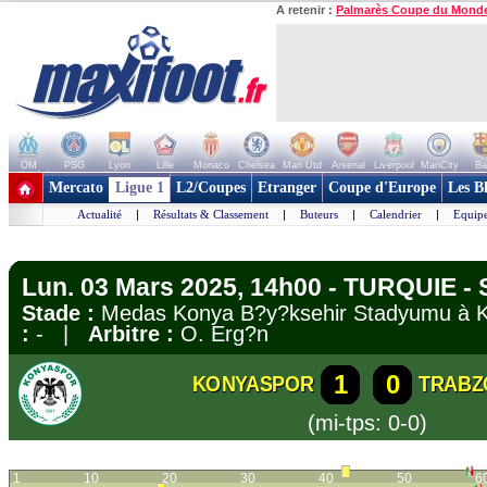
A retenir :
Palmarès Coupe du Mond
OM
PSG
Lyon
Lille
Monaco
Chelsea
Man Utd
Arsenal
Liverpool
ManCity
Ba
+ de clubs
Mercato
Ligue 1
L2/Coupes
Etranger
Coupe d'Europe
Les B
Actualité
|
Résultats & Classement
|
Buteurs
|
Calendrier
|
Equipe
Lun. 03 Mars 2025, 14h00 - TURQUIE - 
Stade :
Medas Konya B?y?ksehir Stadyumu à
:
- |
Arbitre :
O. Erg?n
1
0
KONYASPOR
TRABZ
(mi-tps: 0-0)
1
10
20
30
40
50
6