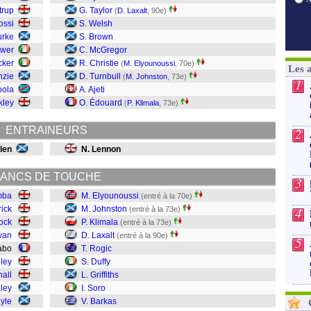
trup
G. Taylor
(
D. Laxalt
, 90e)
ossi
S. Welsh
urke
S. Brown
ower
C. McGregor
cker
R. Christie
(
M. Elyounoussi
, 70e)
Les 
nzie
D. Turnbull
(
M. Johnston
, 73e)
1
bola
A. Ajeti
kley
O. Édouard
(
P. Klimala
, 73e)
ENTRAINEURS
2
llen
N. Lennon
ANCS DE TOUCHE
3
mba
M. Elyounoussi
(entré à la 70e)
rick
M. Johnston
4
(entré à la 73e)
ock
P. Klimala
(entré à la 73e)
wan
D. Laxalt
(entré à la 90e)
5
Dabo
T. Rogic
ley
S. Duffy
all
L. Griffiths
dley
I. Soro
Lyle
V. Barkas