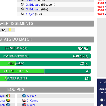
S. Brown
(29e)
06/08
05/08
O. Édouard
(53e, pen.)
06/08
06/08
06/08
O. Édouard
(62e)
06/08
06/08
06/08
A. Ajeti
(86e)
06/08
06/08
06/08
06/08
06/08
AVERTISSEMENTS
06/08
(36e)
06/08
06/08
06/08
STATS DU MATCH
06/08
68 %
POSSESSION
(%)
PASSES
630
(réussies %)
(85 %)
TIRS
12
(cadrés)
(6)
CORNERS JOUES
4
FAUTES SUBIES
13
Sond
Zidan
EQUIPES
Franc
oyle
S. Bain
O
mona
J. Kenny
llen
K. Ajer