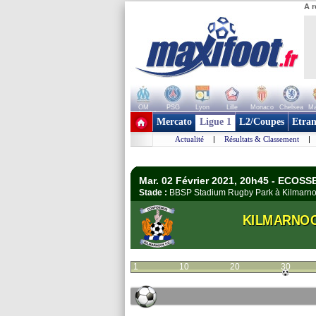
A r
OM
PSG
Lyon
Lille
Monaco
Chelsea
Ma
+ de clubs
Mercato
Ligue 1
L2/Coupes
Etran
Actualité
|
Résultats & Classement
|
Mar. 02 Février 2021, 20h45 - ECOSS
Stade :
BBSP Stadium Rugby Park à Kilmar
KILMARNO
1
10
20
30