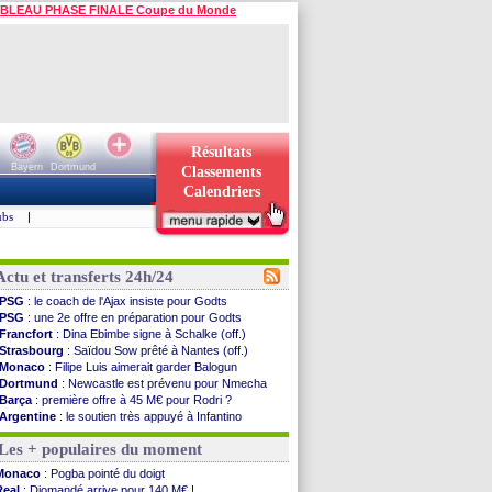
BLEAU PHASE FINALE Coupe du Monde
Résultats
Bayern
Dortmund
Classements
Calendriers
ubs
|
Actu et transferts 24h/24
PSG
: le coach de l'Ajax insiste pour Godts
PSG
: une 2e offre en préparation pour Godts
Francfort
: Dina Ebimbe signe à Schalke (off.)
Strasbourg
: Saïdou Sow prêté à Nantes (off.)
Monaco
: Filipe Luis aimerait garder Balogun
Dortmund
: Newcastle est prévenu pour Nmecha
Barça
: première offre à 45 M€ pour Rodri ?
Argentine
: le soutien très appuyé à Infantino
Tottenham
: Van de Ven va prolonger
Les + populaires du moment
Barça
: l'agent de Rodri confirme !
FIFA
: la CAF soutient Infantino
Monaco
: Pogba pointé du doigt
CdM 2030
: Rubiales charge Infantino et ...
Real
: Diomandé arrive pour 140 M€ !