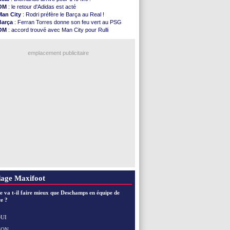
Rennes
: Embolo a des pistes alléchantes
OM
: le retour d'Adidas est acté
Côte d'Ivoire
: Renard affiche ses ambitions
Man City
: Rodri préfère le Barça au Real !
Rennes
: Haise confirme pour Aït Boudlal
Barça
: Ferran Torres donne son feu vert au PSG
Man City
: Trafford à Leeds pour 47 M€ (off...
OM
: accord trouvé avec Man City pour Rulli
Man Utd
: Zirkzee vers la Juventus ?
PSG
: Luis Enrique satisfait malgré tout
Amical
: Monaco s'impose contre Getafe
PSG
: l'étonnante rumeur Gusto
Nantes
: Der Zakarian et sa relation avec Kita
emplacement publicitaire
OM
: le club prêt à libérer Kondogbia ?
Monaco
: le message touchant d'Akliouche
FIFA
: Tebas en remet une couche
FIFA
: l'UEFA maintient la pression
PSG
: Tebas encense Luis Enrique
Voir les brèves précédentes
age Maxifoot
e va t-il faire mieux que Deschamps en équipe de
e ?
UI
NON