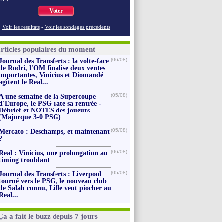
Voter
Voir les resultats
-
Voir les sondages précédents
articles populaires du moment
(06/08)
Journal des Transferts : la volte-face
de Rodri, l'OM finalise deux ventes
importantes, Vinicius et Diomandé
agitent le Real...
(05/08)
A une semaine de la Supercoupe
d'Europe, le PSG rate sa rentrée -
Débrief et NOTES des joueurs
(Majorque 3-0 PSG)
(05/08)
Mercato : Deschamps, et maintenant
?
(06/08)
Real : Vinicius, une prolongation au
timing troublant
(05/08)
Journal des Transferts : Liverpool
tourné vers le PSG, le nouveau club
de Salah connu, Lille veut piocher au
Real...
Ça a fait le buzz depuis 7 jours