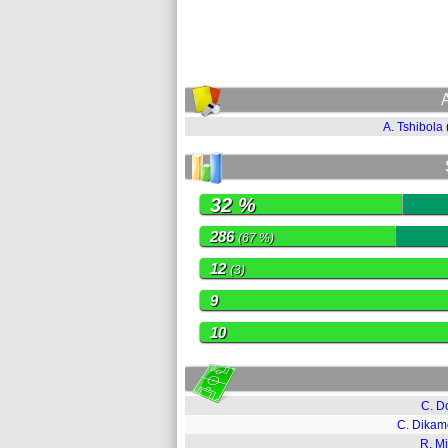
A. Tshibola
32 %
286
(67 %)
12
(3)
9
10
C. D
C. Dika
R. Mi