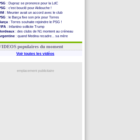
PSG
: Dupraz se prononce pour la LdC
PSG
: c'est bouclé pour Akliouche !
OM
: Meunier avait un accord avec le club
PSG
: le Barça fixe son prix pour Torres
Barça
: Torres souhaite rejoindre le PSG !
FIFA
: Infantino sollicite Trump
Bordeaux
: des clubs de N1 montent au créneau
Argentine
: quand Medina recadre... sa mère
Real
: le démenti de Leipzig pour Diomandé
OM
: Paixão attire un 2e club anglais
VIDEOS populaires du moment
Voir toutes les vidéos
emplacement publicitaire