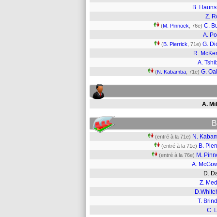
B. Hauns
Z. R
C. B
(
M. Pinnock
, 76e)
A. P
G. Di
(
B. Pierrick
, 71e)
R. McKe
A. Tshi
G. Oa
(
N. Kabamba
, 71e)
A. Mi
B
N. Kaba
(entré à la 71e)
B. Pier
(entré à la 71e)
M. Pinn
(entré à la 76e)
A. McGo
D. 
Z. Med
D.Whiteh
T. Brin
C. 