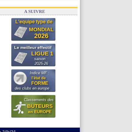
A SUIVRE
L'equipe type de
MONDIAL
2026
Le meilleur effectif
LIGUE 1
saison
2025-26
Indice MF :
l'état de
FORME
des clubs en europe
Classements des
BUTEURS
en EUROPE
o 24h/24