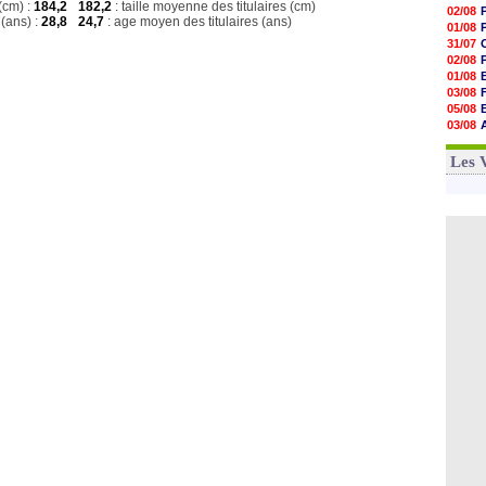
(cm) :
184,2
182,2
: taille moyenne des titulaires (cm)
02/08
(ans) :
28,8
24,7
: age moyen des titulaires (ans)
01/08
31/07
02/08
01/08
03/08
05/08
03/08
03/08
03/08
Les 