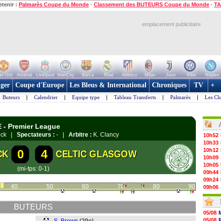
etenir :
Palmarès Coupe du Monde
-
Classement des BUTEURS Coupe du Monde
-
TA
emplacement publicitaire
n Utd
Arsenal
Liverpool
ManCity
Barca
Real
Atletico
Milan
Juve
Inter
Naples
ger
Coupe d'Europe
Les Bleus & International
Chroniques
TV
+
Buteurs
|
Calendrier
|
Equipe type
|
Tableau Transferts
|
Palmarès
|
Les Cl
E - Premier League
nock |
Spectateurs :
- |
Arbitre :
K. Clancy
10h52
10h33
10h12
0
4
CK
CELTIC GLASGOW
10h09
10h05
(mi-tps: 0-1)
09h44
09h24
40
50
60
70
80
90
09h06
08h44
08h22
BUTEURS
06/08
05/08
06/08
05/08