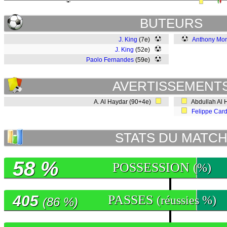
BUTEURS
J. King
(7e)
Anthony Mor
J. King
(52e)
Paolo Fernandes
(59e)
AVERTISSEMENT
A. Al Haydar (90+4e)
Abdullah Al 
Felippe Car
STATS DU MATC
58 %
POSSESSION
(%)
405
PASSES
(réussies %)
(86 %)