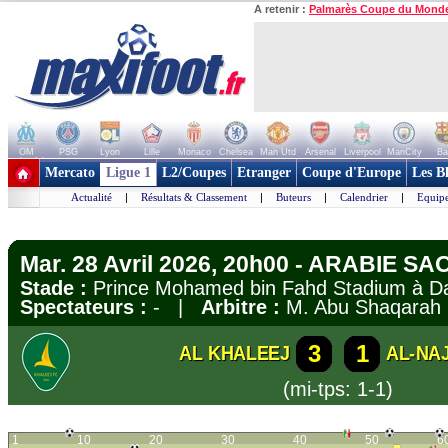
A retenir :
Palmarès Coupe du Mond
OM
PSG
Lyon
Lille
Monaco
Chelsea
Man Utd
Arsenal
Liverpool
ManCity
Ba
+ de clubs
Mercato
Ligue 1
L2/Coupes
Etranger
Coupe d'Europe
Les B
Actualité
|
Résultats & Classement
|
Buteurs
|
Calendrier
|
Equipe
Mar. 28 Avril 2026, 20h00 - ARABIE SA
Stade :
Prince Mohamed bin Fahd Stadium 
Spectateurs :
- |
Arbitre :
M. Abu Shaqarah
3
1
AL KHALEEJ
AL-NA
(mi-tps: 1-1)
1
10
20
30
40
50
6