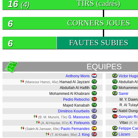
16
TIRS
(cadrés)
(4)
6
CORNERS JOUES
6
FAUTES SUBIES
EQUIPES
Anthony Moris
Victor Hug
Hamad Al Jayzani
Abdullah A
(Mansour Hamzi, 46e)
Abdullah Al Hafith
Mohammed A
Mohammed Al Khabrani
Samir
Pedro Rebocho
M. Y. Dawr
R. Al Tulay
Majed Kanabah
Nabil Dung
Dimitrios Kourbelis
Gonçalo Ro
G. Masouras
(B. M. Munshi, 73e)
Vitao
K. Fortounis
(K. Al
(A. Al Haydar, 87e)
Felippe Ca
Paolo Fernandes
(Saleh Al Jamaan, 69e)
Lázaro
J. King
(T. Al Khaibri, 86e)