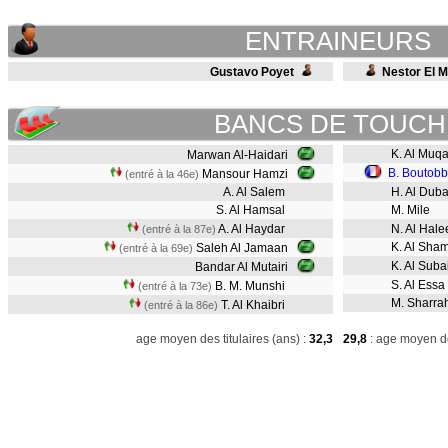
ENTRAINEURS
Gustavo Poyet
Nestor El 
BANCS DE TOUCH
K. Al Muqai
Marwan Al-Haidari
B. Boutob
Mansour Hamzi
(entré à la 46e)
A. Al Salem
H. Al Duba
S. Al Hamsal
M. Mile
A. Al Haydar
N. Al Hale
(entré à la 87e)
K. Al Sham
Saleh Al Jamaan
(entré à la 69e)
K. Al Suba
Bandar Al Mutairi
S. Al Essa
B. M. Munshi
(entré à la 73e)
M. Sharrah
T. Al Khaibri
(entré à la 86e)
age moyen des titulaires (ans) :
32,3
29,8
: age moyen de