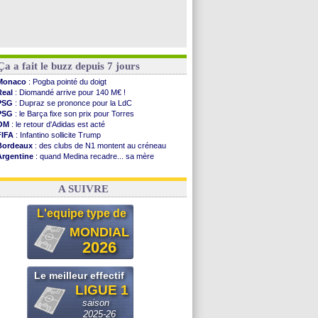
Ça a fait le buzz depuis 7 jours
Monaco
: Pogba pointé du doigt
Real
: Diomandé arrive pour 140 M€ !
PSG
: Dupraz se prononce pour la LdC
PSG
: le Barça fixe son prix pour Torres
OM
: le retour d'Adidas est acté
FIFA
: Infantino sollicite Trump
Bordeaux
: des clubs de N1 montent au créneau
Argentine
: quand Medina recadre... sa mère
Real
: le démenti de Leipzig pour Diomandé
OM
: Paixão attire un 2e club anglais
A SUIVRE
L'equipe type de
MONDIAL
2026
Le meilleur effectif
LIGUE 1
saison
2025-26