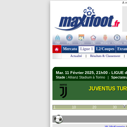
A r
OM
PSG
Lyon
Lille
Monaco
Chelsea
Ma
+ de clubs
Mercato
Ligue 1
L2/Coupes
Etran
Actualité
|
Résultats & Classement
|
Mar. 11 Février 2025, 21h00 - LIGUE
Stade :
Allianz Stadium à Torino |
Spectateu
JUVENTUS TUR
1
10
20
30