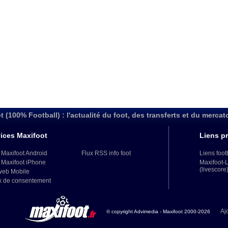
t (100% Football) : l'actualité du foot, des transferts et du mercat
ices Maxifoot
Liens pr
 Maxifoot Android
Flux RSS info foot
Liens foot
 Maxifoot iPhone
Maxifoot-
(livescore
web Mobile
x de consentement
Aj
© copyright Advimedia - Maxifoot 2000-2026