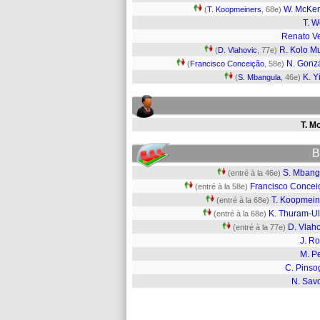
W. McKe
(
T. Koopmeiners
, 68e)
T. 
Renato V
R. Kolo M
(
D. Vlahovic
, 77e)
N. Gonz
(
Francisco Conceição
, 58e)
K. Y
(
S. Mbangula
, 46e)
T. M
B
S. Mbang
(entré à la 46e)
Francisco Concei
(entré à la 58e)
T. Koopmein
(entré à la 68e)
K. Thuram-Ul
(entré à la 68e)
D. Vlah
(entré à la 77e)
J. R
M. P
C. Pinso
N. Sav