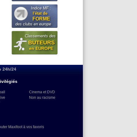
Indice MF :
l'état de
FORME
des clubs en europe
Classements des
BUTEURS
en EUROPE
o 24h/24
ivilégiés
ball
Cinema et DVD
Live
Non au racisme
)
outer Maxifoot à vos favoris