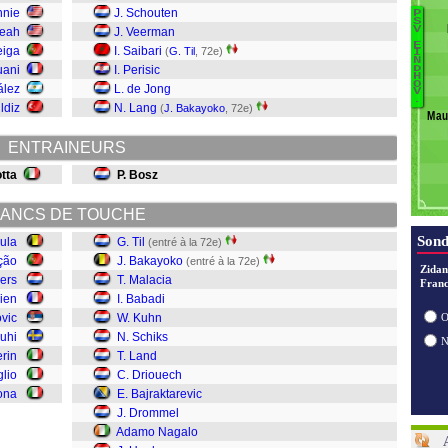
nnie
J. Schouten
P
C
S
V
Weah
J. Veerman
M
U
E
eiga
I. Saibari
(
G. Til
, 72e)
I
N
N
uani
I. Perisic
D
H
D
O
ález
L. de Jong
V
B
.
ildiz
N. Lang
(
J. Bakayoko
, 72e)
Mau
D
L
ENTRAINEURS
Sc
K
otta
P. Bosz
I.
M
ANCS DE TOUCHE
B
Sond
ula
G. Til
(entré à la 72e)
Til
ção
J. Bakayoko
(entré à la 72e)
Zidan
ers
T. Malacia
Franc
ien
I. Babadi
ovic
W. Kuhn
O
ouhi
N. Schiks
erin
T. Land
glio
C. Driouech
ona
E. Bajraktarevic
J. Drommel
Adamo Nagalo