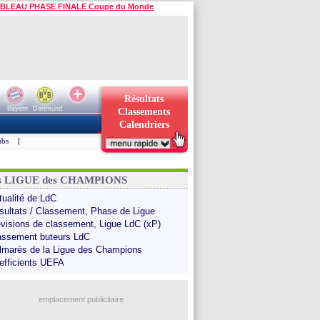
BLEAU PHASE FINALE Coupe du Monde
Résultats
Bayern
Dortmund
Classements
Calendriers
ubs
|
ns LIGUE des CHAMPIONS
tualité de LdC
sultats / Classement, Phase de Ligue
évisions de classement, Ligue LdC (xP)
assement buteurs LdC
lmarès de la Ligue des Champions
efficients UEFA
emplacement publicitaire