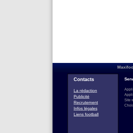
Maxifoo
Serv
Contacts
Appli
La rédaction
Appli
Publicité
Site 
Recrutement
Choi
Infos légales
Liens football