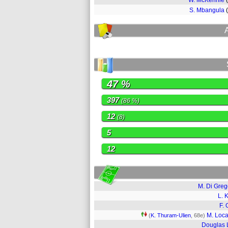
W. McKennie
S. Mbangula
47 %
397
(86 %)
12
(8)
5
12
M. Di Greg
L. K
F. 
M. Locat
(
K. Thuram-Ulien
, 68e)
Douglas 