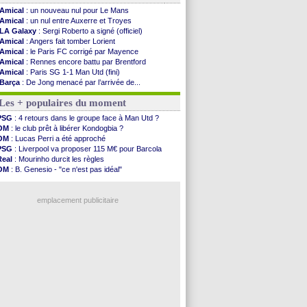
Amical
: un nouveau nul pour Le Mans
Amical
: un nul entre Auxerre et Troyes
LA Galaxy
: Sergi Roberto a signé (officiel)
Amical
: Angers fait tomber Lorient
Amical
: le Paris FC corrigé par Mayence
Amical
: Rennes encore battu par Brentford
Amical
: Paris SG 1-1 Man Utd (fini)
Barça
: De Jong menacé par l’arrivée de...
Atletico
: Simeone ferme la porte pour Alvarez
Les + populaires du moment
Amical
: Lens battu par Sunderland avant le ...
Nottingham
: O. Diomande arrive pour 40 M€
PSG
: 4 retours dans le groupe face à Man Utd ?
Amical
: Strasbourg s'incline encore
OM
: le club prêt à libérer Kondogbia ?
Amical
: Lille s'impose à Hambourg
OM
: Lucas Perri a été approché
Lens
: Ganiou prolongé jusqu'en 2030 (officiel)
PSG
: Liverpool va proposer 115 M€ pour Barcola
OM
: le PSG, les précisions de Benatia
Real
: Mourinho durcit les règles
Amical
: Paris SG-Man Utd, les compos
OM
: B. Genesio - "ce n'est pas idéal"
Amical
: Chelsea corrige l'AC Milan
OM
: Côme pousse pour Gouiri
Argentine
: Messi perd son papa
L1
: prison avec sursis requis contre un arbitre
Amical
: l'Inter s'offre la Juventus
emplacement publicitaire
Atletico
: Almada rejoint River Plate (off.)
Monaco
: Camara a la cote en Angleterre
Amical
: encore une défaite pour Strasbourg
OM
: la piste Goore en attaque
PSG
: ça négocie avec le Barça pour Torres
Voir les brèves précédentes