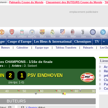
etenir :
Palmarès Coupe du Monde
-
Classement des BUTEURS Coupe du Monde
-
TA
emplacement publicitaire
n Utd
Arsenal
Liverpool
ManCity
Barca
Real
Atletico
Milan
Juve
Inter
Naples
ger
Coupe d'Europe
Les Bleus & International
Chroniques
TV
+
Buteurs
|
Calendrier
|
Equipe type
|
Tableau Transferts
|
Palmarès
|
Les Cl
Lie
 des CHAMPIONS - 1/16e de finale
rs :
- |
Arbitre :
D. Siebert
Ac
Ré
2
1
IN
PSV EINDHOVEN
pr
Cl
(mi-tps: 1-0)
Pa
Co
40
50
60
70
80
90
BUTEURS