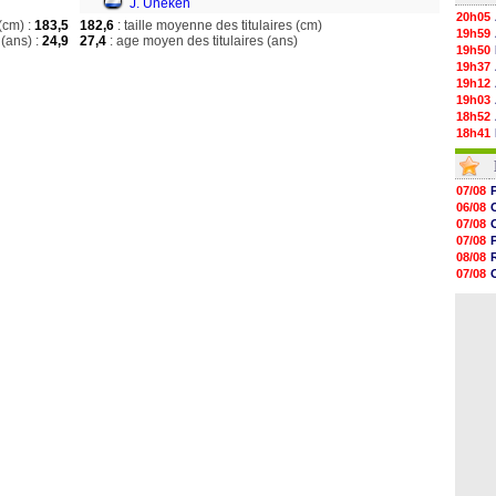
J. Uneken
20h05
(cm) :
183,5
182,6
: taille moyenne des titulaires (cm)
19h59
(ans) :
24,9
27,4
: age moyen des titulaires (ans)
19h50
19h37
19h12
19h03
18h52
18h41
18h23
18h01
17h37
07/08
17h25
06/08
17h08
07/08
16h55
07/08
16h31
08/08
16h11
07/08
16h06
08/08
15h48
07/08
15h41
15h21
15h14
14h59
14h43
14h14