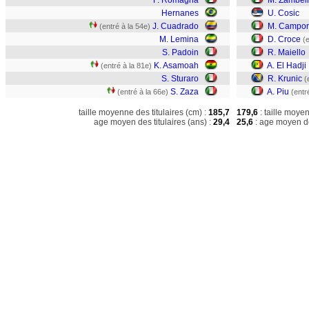
F. Romagna
M. Zambell
Hernanes
U. Cosic
J. Cuadrado
M. Campor
(entré à la 54e)
M. Lemina
D. Croce
(
S. Padoin
R. Maiello
K. Asamoah
A. El Hadji
(entré à la 81e)
S. Sturaro
R. Krunic
(
S. Zaza
A. Piu
(entré à la 66e)
(entr
taille moyenne des titulaires (cm) :
185,7
179,6
: taille moye
age moyen des titulaires (ans) :
29,4
25,6
: age moyen de