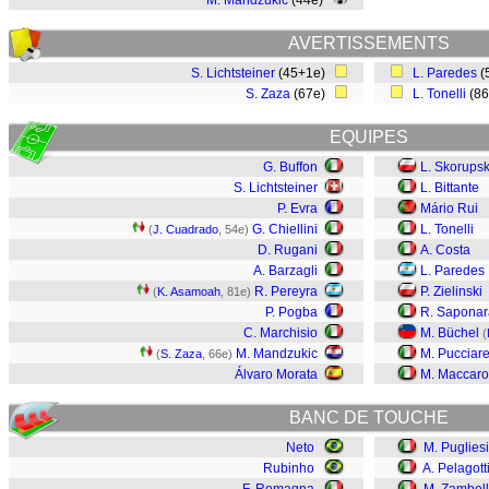
M. Mandzukic
(44e)
AVERTISSEMENTS
S. Lichtsteiner
(45+1e)
L. Paredes
(
S. Zaza
(67e)
L. Tonelli
(8
EQUIPES
G. Buffon
L. Skorupsk
S. Lichtsteiner
L. Bittante
P. Evra
Mário Rui
G. Chiellini
L. Tonelli
(
J. Cuadrado
, 54e)
D. Rugani
A. Costa
A. Barzagli
L. Paredes
R. Pereyra
P. Zielinski
(
K. Asamoah
, 81e)
P. Pogba
R. Saponar
C. Marchisio
M. Büchel
(
M. Mandzukic
M. Pucciarel
(
S. Zaza
, 66e)
Álvaro Morata
M. Maccar
BANC DE TOUCHE
Neto
M. Pugliesi
Rubinho
A. Pelagott