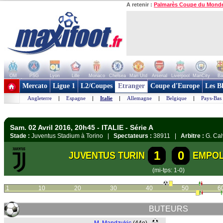
A retenir :
Palmarès Coupe du Mond
OM
PSG
Lyon
Lille
Monaco
Chelsea
Man Utd
Arsenal
Liverpool
ManCity
Ba
+ de clubs
Mercato
Ligue 1
L2/Coupes
Etranger
Coupe d'Europe
Les B
Angleterre
|
Espagne
|
Italie
|
Allemagne
|
Belgique
|
Pays-Bas
Sam. 02 Avril 2016, 20h45 - ITALIE - Série A
Stade :
Juventus Stadium à Torino |
Spectateurs :
38911 |
Arbitre :
G. Cal
1
0
JUVENTUS TURIN
EMPOL
(mi-tps: 1-0)
1
10
20
30
40
50
6
BUTEURS