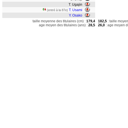
T. Ugajin
T. Usami
(entré à la 87e)
Y. Osako
taille moyenne des titulaires (cm) :
179,4
182,5
: taille moye
age moyen des titulaires (ans) :
28,5
26,0
: age moyen de