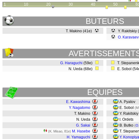
1
10
20
30
40
50
6
BUTEURS
T. Makino (41e)
Y. Rakitskiy
O. Karavaev
AVERTISSEMENT
G. Haraguchi
(59e)
T. Stepanen
N. Ueda (68e)
E. Sobol (5
EQUIPES
E. Kawashima
A. Pyatov
Y. Nagatomo
E. Sobol
(M
T. Makino
Y. Rakitskiy
N. Ueda
I. Ordets
G. Sakai
B. Butko
(
O
M. Hasebe
T. Stepane
(K. Misao, 81e)
H. Yamaguchi
Y. Konoply