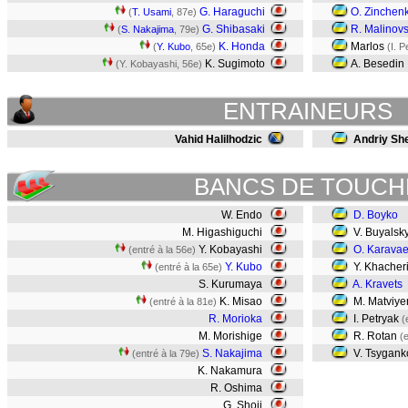
G. Haraguchi
O. Zinchen
(
T. Usami
, 87e)
G. Shibasaki
R. Malinovs
(
S. Nakajima
, 79e)
K. Honda
Marlos
(
Y. Kubo
, 65e)
(I. 
K. Sugimoto
A. Besedin
(Y. Kobayashi, 56e)
ENTRAINEURS
Vahid Halilhodzic
Andriy Sh
BANCS DE TOUCH
W. Endo
D. Boyko
M. Higashiguchi
V. Buyalsk
Y. Kobayashi
O. Karava
(entré à la 56e)
Y. Kubo
Y. Khacheri
(entré à la 65e)
S. Kurumaya
A. Kravets
K. Misao
M. Matviy
(entré à la 81e)
R. Morioka
I. Petryak
(
M. Morishige
R. Rotan
(
S. Nakajima
V. Tsygan
(entré à la 79e)
K. Nakamura
R. Oshima
G. Shoji