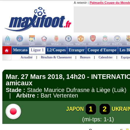
A retenir :
Palmarès Coupe du Mond
OM
PSG
Lyon
Lille
Monaco
Chelsea
Man Utd
Arsenal
Liverpool
ManCity
Ba
+ de clubs
Mercato
Ligue 1
L2/Coupes
Etranger
Coupe d'Europe
Les B
Actualité
|
Résultats & Classement
|
Buteurs
|
Calendrier
|
Equipe
Mar. 27 Mars 2018, 14h20 - INTERNATI
amicaux
Stade :
Stade Maurice Dufrasne à Liège (Luik
|
Arbitre :
Bart Vertenten
1
2
JAPON
UKRAI
(mi-tps: 1-1)