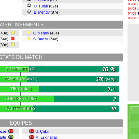
S. Banza
(6e)
05/08
05/08
O. Tufan
(62e)
05/08
04/08
05/08
B. Mendy
(87e)
04/08
05/08
05/08
05/08
04/08
AVERTISSEMENTS
05/08
04/08
05/08
(43e)
B. Mendy
(43e)
05/08
(64e)
S. Banza
(54e)
05/08
05/08
(80e)
05/08
05/08
STATS DU MATCH
46 %
POSSESSION
(%)
PASSES
376
(réussies %)
(84 %)
TIRS
9
(cadrés)
(4)
CORNERS JOUES
2
FAUTES SUBIES
10
EQUIPES
ezer
U. Çakir
arte
M. Eskihellaç