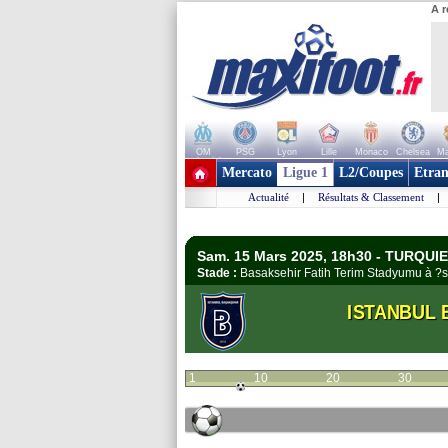
A r
OM
PSG
Lyon
Lille
Monaco
Chelsea
Ma
+ de clubs
Mercato
Ligue 1
L2/Coupes
Etran
Actualité
|
Résultats & Classement
|
Sam. 15 Mars 2025, 18h30 - TURQUIE 
Stade :
Basaksehir Fatih Terim Stadyumu à 
ISTANBUL 
1
10
20
30