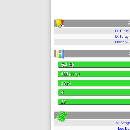
D. Türüç
D. Türüç
Ömer Ali
54 %
430
(87 %)
13
(5)
4
13
M. Seng
Léo Du