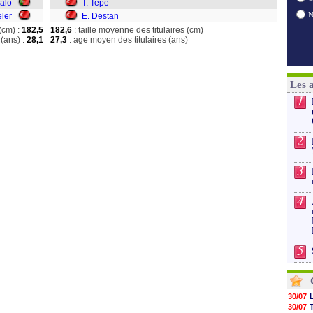
aló
T. Tepe
ler
E. Destan
(cm) :
182,5
182,6
: taille moyenne des titulaires (cm)
(ans) :
28,1
27,3
: age moyen des titulaires (ans)
Les 
1
2
3
4
5
30/07
30/07