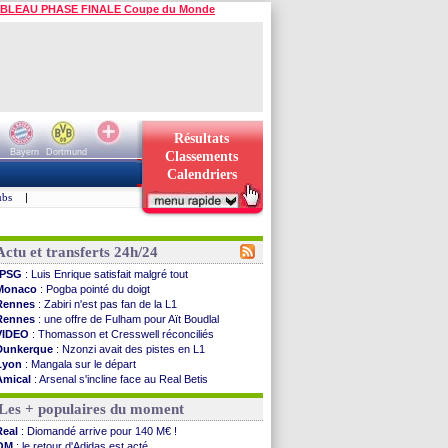
BLEAU PHASE FINALE Coupe du Monde
Résultats
Bayern
Dortmund
Classements
Calendriers
ubs
|
Actu et transferts 24h/24
PSG
: Luis Enrique satisfait malgré tout
Monaco
: Pogba pointé du doigt
Rennes
: Zabiri n'est pas fan de la L1
Rennes
: une offre de Fulham pour Aït Boudlal
VIDEO
: Thomasson et Cresswell réconciliés
Dunkerque
: Nzonzi avait des pistes en L1
Lyon
: Mangala sur le départ
Amical
: Arsenal s'incline face au Real Betis
Amical
: lourde défaite pour le PSG
Les + populaires du moment
Man City
: Maresca flou pour Reijnders
LdC
: Fenerbahçe prend une belle option
Real
: Diomandé arrive pour 140 M€ !
Al-Diriyah
: Mbemba arrive libre (officiel)
OM
: le retour d'Adidas est acté