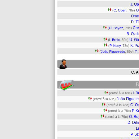
J. O
O
(
C. Opéri
, 78e)
Ömer
D. T
Cre
(
Ö. Beyaz
, 79e)
B. Özd
U. G
(
I. Brnic
, 69e)
K. Pi
(
P. Keny
, 78e)
Y.
(
João Figueiredo
, 69e)
Ç. A
B
I. B
(entré à la 69e)
João Figueir
(entré à la 69e)
C. O
(entré à la 78e)
P. K
(entré à la 78e)
Ö. Be
(entré à la 79e)
D. Dil
L
P. S