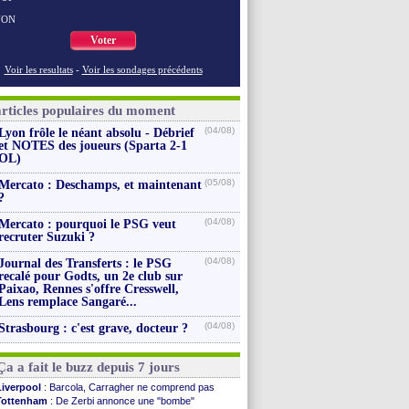
NON
Voter
Voir les resultats
-
Voir les sondages précédents
articles populaires du moment
(04/08)
Lyon frôle le néant absolu - Débrief
et NOTES des joueurs (Sparta 2-1
OL)
(05/08)
Mercato : Deschamps, et maintenant
?
(04/08)
Mercato : pourquoi le PSG veut
recruter Suzuki ?
(04/08)
Journal des Transferts : le PSG
recalé pour Godts, un 2e club sur
Paixao, Rennes s'offre Cresswell,
Lens remplace Sangaré...
(04/08)
Strasbourg : c'est grave, docteur ?
Ça a fait le buzz depuis 7 jours
Liverpool
: Barcola, Carragher ne comprend pas
Tottenham
: De Zerbi annonce une "bombe"