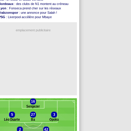
Atletico
: le plan d'Alvarez à son retour
Bordeaux
: des clubs de N1 montent au créneau
Amical
: premier succès pour Brest
Lyon
: Fonseca prend cher sur les réseaux
VIDEO
: le joli but de Greenwood avec le Fener !
Trabzonspor
: une annonce pour Salah !
CdM 2030
: une promesse d'Infantino au Maroc ...
PSG
: Liverpool accélère pour Mbaye
PSG
: la compo pour le premier match amical
EdF
: Infantino complimente Mbappé
Newcastle
: Jaissle est le nouveau coach (off.)
Nice
: 3 joueurs écartés du groupe pro
Real
: une nouvelle offre pour Vinicius
emplacement publicitaire
Amical
: l'OM domine Al-Shahaniya
Monaco
: Cabral a prolongé (officiel)
Atletico
: Molina va signer à la Roma
Real
: Diomandé arrive pour 140 M€ !
Arsenal
: Havertz en veut encore plus
Voir les brèves précédentes
16
Sengezer
5
27
3
Léo Duarte
Ba
Opoku
2
42