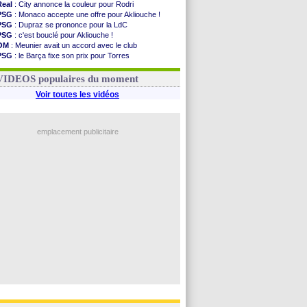
Real
: City annonce la couleur pour Rodri
PSG
: Monaco accepte une offre pour Akliouche !
PSG
: Dupraz se prononce pour la LdC
PSG
: c'est bouclé pour Akliouche !
OM
: Meunier avait un accord avec le club
PSG
: le Barça fixe son prix pour Torres
OM
: accord de principe entre Rulli et Man City
Barça
: Torres souhaite rejoindre le PSG !
VIDEOS populaires du moment
Voir toutes les vidéos
emplacement publicitaire