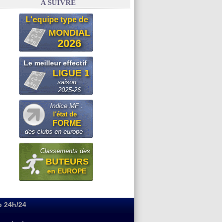
A SUIVRE
L'equipe type de
MONDIAL
2026
Le meilleur effectif
LIGUE 1
saison
2025-26
Indice MF :
l'état de
FORME
des clubs en europe
Classements des
BUTEURS
en EUROPE
o 24h/24