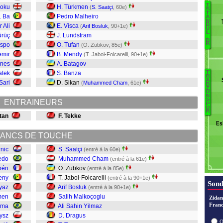
I
poku
H. Türkmen
(
S. Saatçi
, 60e)
S
T
. Ba
Pedro Malheiro
A
H
N
B
 Ali
E. Visca
(
Arif Bosluk
, 90+1e)
U
M
L
ürüç
J. Lundstram
Sz
B
spo
O. Tufan
B
(O. Zubkov, 85e)
Li
emir
B. Mendy
(T. Jabol-Folcarelli, 90+1e)
D
ünes
A. Batagov
B
atek
S. Banza
T
K
R
A
 Sari
D. Sikan
(
Muhammed Cham
, 61e)
B
Op
D
Z
O
N
Te
S
ENTRAINEURS
Br
P
D
O
R
tan
F. Tekke
A
Es
A
ANCS DE TOUCHE
J
rnic
S. Saatçi
(entré à la 60e)
Z
edo
Muhammed Cham
(entré à la 61e)
péri
O. Zubkov
(entré à la 85e)
Sa
eny
T. Jabol-Folcarelli
(entré à la 90+1e)
Sond
yaz
Arif Bosluk
(entré à la 90+1e)
men
Salih Malkoçoglu
Zidan
Franc
ima
Ali Sahin Yilmaz
zysz
D. Dragus
O