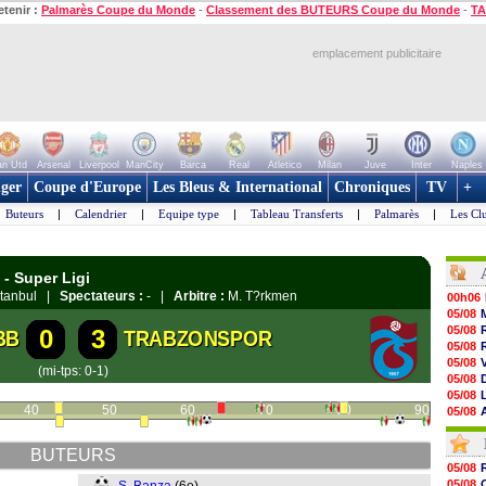
etenir :
Palmarès Coupe du Monde
-
Classement des BUTEURS Coupe du Monde
-
TA
emplacement publicitaire
n Utd
Arsenal
Liverpool
ManCity
Barca
Real
Atletico
Milan
Juve
Inter
Naples
ger
Coupe d'Europe
Les Bleus & International
Chroniques
TV
+
Buteurs
|
Calendrier
|
Equipe type
|
Tableau Transferts
|
Palmarès
|
Les Cl
- Super Ligi
?stanbul |
Spectateurs :
- |
Arbitre :
M. T?rkmen
00h06
05/08
05/08
0
3
BB
TRABZONSPOR
05/08
05/08
(mi-tps: 0-1)
05/08
05/08
40
50
60
70
80
90
05/08
05/08
05/08
BUTEURS
05/08
05/08
05/08
05/08