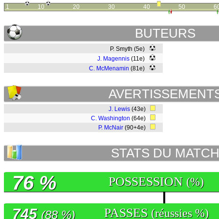
1
10
20
30
40
50
6
BUTEURS
P. Smyth (5e)
J. Magennis
(11e)
C. McMenamin
(81e)
AVERTISSEMENT
J. Lewis
(43e)
C. Washington
(64e)
P. McNair
(90+4e)
STATS DU MATC
76 %
POSSESSION
(%)
745
PASSES
(réussies %)
(88 %)