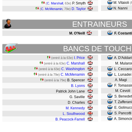
M. Vitaioli
(
P. Smyth
(
C. Marshall
, 63e)
N. Nanni
D. Taylor
(
C. McMenamin
, 79e)
ENTRAINEURS
M. O'Neill
F. Costanti
BANCS DE TOUCH
I. Price
A. D'Addar
(entré à la 63e)
C. Marshall
M. Mularo
(entré à la 63e)
C. Washington
L. Ceccaro
(entré à la 63e)
C. McMenamin
L. Lunade
(entré à la 79e)
A. Magi
B. Spencer
(entré à la 79e)
F. Tomassi
B. Lyons
M. Cevoli
Patrick John Lane
S. Benedett
G. Saville
T. Zafferani
D. Charles
E. Golinucc
M. Kennedy
S. Pancotti
L. Southwood
A. Simonci
B. Peacock-Farrell