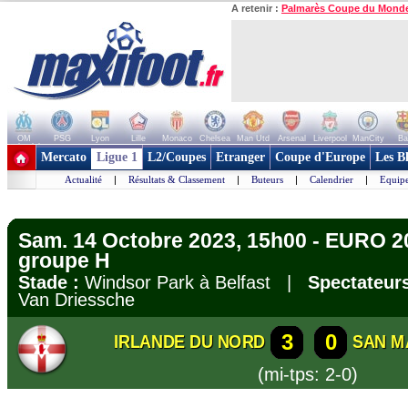
A retenir :
Palmarès Coupe du Mond
OM
PSG
Lyon
Lille
Monaco
Chelsea
Man Utd
Arsenal
Liverpool
ManCity
Ba
+ de clubs
Mercato
Ligue 1
L2/Coupes
Etranger
Coupe d'Europe
Les B
Actualité
|
Résultats & Classement
|
Buteurs
|
Calendrier
|
Equipe
Sam. 14 Octobre 2023, 15h00 - EURO 20
groupe H
Stade :
Windsor Park à Belfast |
Spectateurs
Van Driessche
3
0
IRLANDE DU NORD
SAN M
(mi-tps: 2-0)