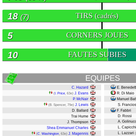
18
TIRS
(cadrés)
(7)
5
CORNERS JOUES
10
FAUTES SUBIES
EQUIPES
C. Hazard
E. Benedett
J. Evans
R. Di Maio
(
I. Price
, 63e)
P. McNair
Manuel Batti
J. Lewis
S. Francio
(B. Spencer, 79e)
D. Ballard
F. Fabbri
D. Rossi
Trai Hume
A. Golinucc
J. Thompson
L. Capicch
Shea Emmanuel Charles
L. Lazzari
J. Magennis
(
C. Washington
, 63e)