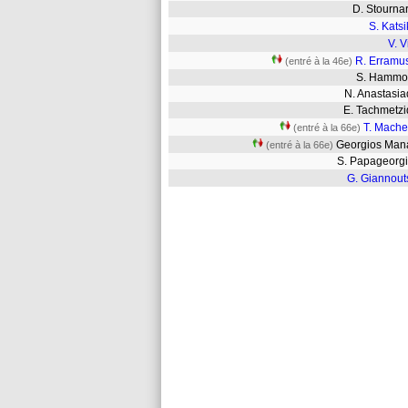
D. Stourn
S. Kats
V. Vi
R. Erramu
(entré à la 46e)
S. Hamm
N. Anastasi
E. Tachmetz
T. Mache
(entré à la 66e)
Georgios Man
(entré à la 66e)
S. Papageor
G. Giannout