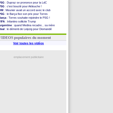
PSG
: Dupraz se prononce pour la LdC
PSG
: c'est bouclé pour Akliouche !
OM
: Meunier avait un accord avec le club
PSG
: le Barça fixe son prix pour Torres
Barça
: Torres souhaite rejoindre le PSG !
FIFA
: Infantino sollicite Trump
Argentine
: quand Medina recadre... sa mère
Real
: le démenti de Leipzig pour Diomandé
OM
: Paixão attire un 2e club anglais
FIFA
: le conseiller d'Infantino démissionne !
VIDEOS populaires du moment
Voir toutes les vidéos
emplacement publicitaire