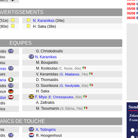
 pen.)
20h47
05/08
20h30
05/08
20h18
AVERTISSEMENTS
05/08
20h04
06/08
 (51e)
N. Karanikas
(34e)
19h47
06/08
19h34
 (80e)
H. Saka (38e)
06/08
19h14
19h06
18h50
EQUIPES
18h30
18h20
G. Christodoulis
lidis
17h58
siou
N. Karanikas
M. Bougaidis
riou
M. Kostoulas
eras
(C. Nonis, 60e)
Oues
V. Keramidas
(
G. Maidanos
, 74e)
D. Thomaidis
fana
O. Sountoura
tidis
(
G. Neofytidis
, 63e)
H. Saka
nrich
F. Miya
(
E. Christopoulos
, 60e)
edan
A. Zafirakis
sidis
Sond
M. Tsoumanis
(S. Elisha, 74e)
ulos
Zidan
Franc
ANCS DE TOUCHE
onis
A. Tsilingiris
O
sidis
R. Hoogenhout