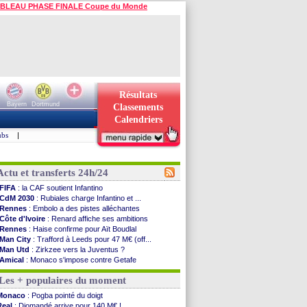
BLEAU PHASE FINALE Coupe du Monde
Résultats
Bayern
Dortmund
Classements
Calendriers
ubs
|
Actu et transferts 24h/24
FIFA
: la CAF soutient Infantino
CdM 2030
: Rubiales charge Infantino et ...
Rennes
: Embolo a des pistes alléchantes
Côte d'Ivoire
: Renard affiche ses ambitions
Rennes
: Haise confirme pour Aït Boudlal
Man City
: Trafford à Leeds pour 47 M€ (off...
Man Utd
: Zirkzee vers la Juventus ?
Amical
: Monaco s'impose contre Getafe
Nantes
: Der Zakarian et sa relation avec Kita
Les + populaires du moment
OM
: le club prêt à libérer Kondogbia ?
Monaco
: le message touchant d'Akliouche
Monaco
: Pogba pointé du doigt
FIFA
: Tebas en remet une couche
Real
: Diomandé arrive pour 140 M€ !