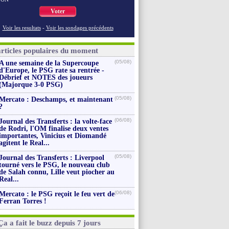
Voter
Voir les resultats
-
Voir les sondages précédents
articles populaires du moment
(05/08)
A une semaine de la Supercoupe
d'Europe, le PSG rate sa rentrée -
Débrief et NOTES des joueurs
(Majorque 3-0 PSG)
(05/08)
Mercato : Deschamps, et maintenant
?
(06/08)
Journal des Transferts : la volte-face
de Rodri, l'OM finalise deux ventes
importantes, Vinicius et Diomandé
agitent le Real...
(05/08)
Journal des Transferts : Liverpool
tourné vers le PSG, le nouveau club
de Salah connu, Lille veut piocher au
Real...
(06/08)
Mercato : le PSG reçoit le feu vert de
Ferran Torres !
Ça a fait le buzz depuis 7 jours