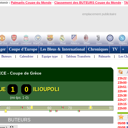
etenir :
Palmarès Coupe du Monde
-
Classement des BUTEURS Coupe du Monde
-
TA
emplacement publicitaire
n Utd
Arsenal
Liverpool
ManCity
Barca
Real
Atletico
Milan
Juve
Inter
Naples
ger
Coupe d'Europe
Les Bleus & International
Chroniques
TV
+
Buteurs
|
Calendrier
|
Equipe type
|
Tableau Transferts
|
Palmarès
|
Les Cl
ECE - Coupe de Grèce
23h22
23h00
22h51
1
0
UE
ILIOUPOLI
22h44
22h38
(mi-tps: 1-0)
22h27
22h15
40
50
60
70
80
90
22h00
21h48
21h39
BUTEURS
21h26
05/08
21h05
05/08