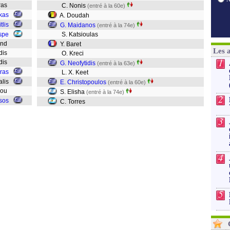
aras
C. Nonis
(entré à la 60e)
ikas
A. Doudah
tlis
G. Maidanos
(entré à la 74e)
spe
S. Katsioulas
ond
Y. Baret
Les 
adis
O. Kreci
1
idis
G. Neofytidis
(entré à la 63e)
ras
L. X. Keet
alis
E. Christopoulos
(entré à la 60e)
giou
S. Elisha
(entré à la 74e)
2
sos
C. Torres
3
4
5