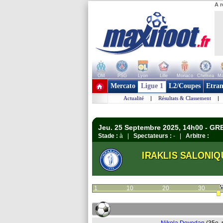
A r
OM
PSG
Lyon
Lille
Monaco
Chelsea
Ma
+ de clubs
Mercato
Ligue 1
L2/Coupes
Etran
Actualité
|
Résultats & Classement
|
Jeu. 25 Septembre 2025, 14h00 - GR
Stade :
à |
Spectateurs :
- |
Arbitre :
IRAKLIS SALONIQ
1
10
20
30