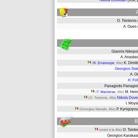
Nikola Dovedan
(35e,
O. Tsintonis
A. Oues
Giannis Nikopo
A. Anasta
K. Dimit
(
R. Erramuspe
, 46e)
Georgios Sid
A. 
H. Fo
Panagiotis Panagio
M. Hei
(
T. Macheras
, 66e)
Nikola Dov
(O. Tsintonis, 46e)
I. Moy
P. Kynigopo
(Georgios Manalis, 66e)
B
O. Tsint
(entré à la 46e)
Georgios Karaka