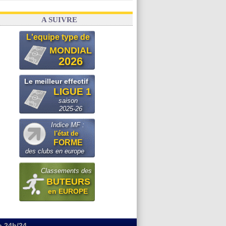
A SUIVRE
L'equipe type de
MONDIAL
2026
Le meilleur effectif
LIGUE 1
saison
2025-26
Indice MF :
l'état de
FORME
des clubs en europe
Classements des
BUTEURS
en EUROPE
o 24h/24