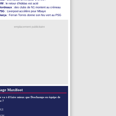
FIFA
: l'UEFA maintient la pression
OM
: le retour d'Adidas est acté
PSG
: Tebas encense Luis Enrique
Bordeaux
: des clubs de N1 montent au créneau
Real
: Vinicius jusqu'en 2032 (officiel)
PSG
: Liverpool accélère pour Mbaye
Lyon
: Mangala va rejoindre Getafe
Barça
: Ferran Torres donne son feu vert au PSG
OM
: une offre refusée pour Aguerd
PSG
: Luis Enrique satisfait malgré tout
Real
: c'est confirmé pour Vinicius
Man City
: Rodri préfère le Barça au Real !
Troyes
: Junior Diaz jusqu'en 2030 (officiel)
emplacement publicitaire
PSG
: Akliouche a signé (officiel)
OM
: une offre pour Bulka
PSG
: contrat signé pour Akliouche
Ouganda
: Owori battu à mort à Kampala
Arsenal
: Arteta veut créer une dynastie
Voir les brèves précédentes
age Maxifoot
e va t-il faire mieux que Deschamps en équipe de
e ?
UI
NON