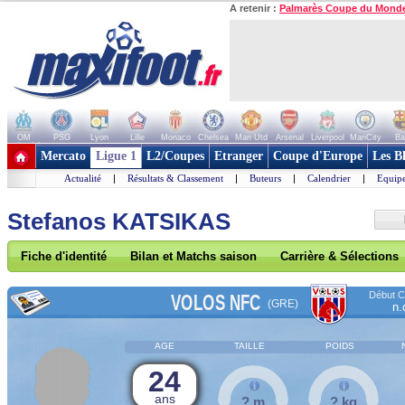
A retenir :
Palmarès Coupe du Mond
OM
PSG
Lyon
Lille
Monaco
Chelsea
Man Utd
Arsenal
Liverpool
ManCity
Ba
+ de clubs
Mercato
Ligue 1
L2/Coupes
Etranger
Coupe d'Europe
Les B
Actualité
|
Résultats & Classement
|
Buteurs
|
Calendrier
|
Equipe
Stefanos KATSIKAS
Fiche d'identité
Bilan et Matchs saison
Carrière & Sélections
Début Co
VOLOS NFC
(GRE)
n.
AGE
TAILLE
POIDS
24
ans
? m
? kg