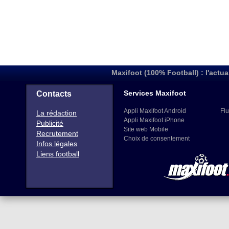
Maxifoot (100% Football) : l'actua
Services Maxifoot
Contacts
Appli Maxifoot Android
Flu
La rédaction
Appli Maxifoot iPhone
Publicité
Site web Mobile
Recrutement
Choix de consentement
Infos légales
Liens football