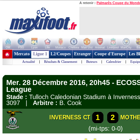
A retenir :
Palmarès Coupe du Mond
OM
PSG
Lyon
Lille
Monaco
Chelsea
Man Utd
Arsenal
Liverpool
ManCity
Ba
+ de clubs
Mercato
Ligue 1
L2/Coupes
Etranger
Coupe d'Europe
Les B
Actualité
|
Résultats & Classement
|
Buteurs
|
Calendrier
|
Equipe
Mer. 28 Décembre 2016, 20h45 - ECOSS
League
Stade :
Tulloch Caledonian Stadium à Invern
3097 |
Arbitre :
B. Cook
1
2
INVERNESS CT
MOTH
(mi-tps: 0-0)