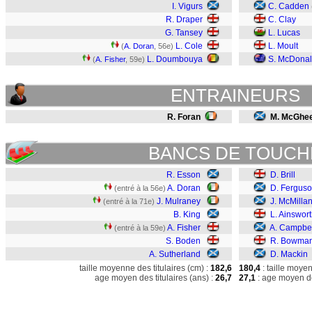
I. Vigurs
C. Cadden
R. Draper
C. Clay
G. Tansey
L. Lucas
L. Cole
L. Moult
(
A. Doran
, 56e)
L. Doumbouya
S. McDona
(
A. Fisher
, 59e)
ENTRAINEURS
R. Foran
M. McGhe
BANCS DE TOUCH
R. Esson
D. Brill
A. Doran
D. Fergus
(entré à la 56e)
J. Mulraney
J. McMilla
(entré à la 71e)
B. King
L. Ainswor
A. Fisher
A. Campbel
(entré à la 59e)
S. Boden
R. Bowma
A. Sutherland
D. Mackin
taille moyenne des titulaires (cm) :
182,6
180,4
: taille moye
age moyen des titulaires (ans) :
26,7
27,1
: age moyen de