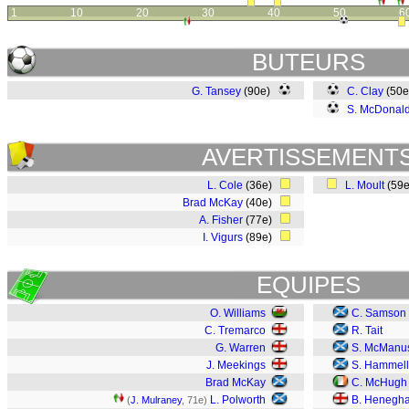
1
10
20
30
40
50
6
BUTEURS
G. Tansey
(90e)
C. Clay
(50
S. McDonal
AVERTISSEMENT
L. Cole
(36e)
L. Moult
(59
Brad McKay
(40e)
A. Fisher
(77e)
I. Vigurs
(89e)
EQUIPES
O. Williams
C. Samson
C. Tremarco
R. Tait
G. Warren
S. McManu
J. Meekings
S. Hammell
Brad McKay
C. McHugh
L. Polworth
B. Henegh
(
J. Mulraney
, 71e)