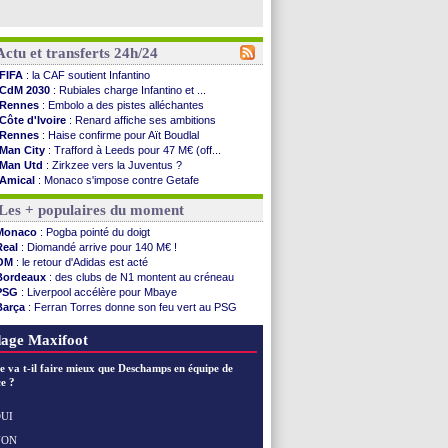
Actu et transferts 24h/24
FIFA
: la CAF soutient Infantino
CdM 2030
: Rubiales charge Infantino et ...
Rennes
: Embolo a des pistes alléchantes
Côte d'Ivoire
: Renard affiche ses ambitions
Rennes
: Haise confirme pour Aït Boudlal
Man City
: Trafford à Leeds pour 47 M€ (off...
Man Utd
: Zirkzee vers la Juventus ?
Amical
: Monaco s'impose contre Getafe
Nantes
: Der Zakarian et sa relation avec Kita
Les + populaires du moment
OM
: le club prêt à libérer Kondogbia ?
Monaco
: le message touchant d'Akliouche
Monaco
: Pogba pointé du doigt
FIFA
: Tebas en remet une couche
Real
: Diomandé arrive pour 140 M€ !
FIFA
: l'UEFA maintient la pression
OM
: le retour d'Adidas est acté
PSG
: Tebas encense Luis Enrique
Bordeaux
: des clubs de N1 montent au créneau
Real
: Vinicius jusqu'en 2032 (officiel)
PSG
: Liverpool accélère pour Mbaye
Lyon
: Mangala va rejoindre Getafe
Barça
: Ferran Torres donne son feu vert au PSG
OM
: une offre refusée pour Aguerd
PSG
: Luis Enrique satisfait malgré tout
Real
: c'est confirmé pour Vinicius
Man City
: Rodri préfère le Barça au Real !
age Maxifoot
Troyes
: Junior Diaz jusqu'en 2030 (officiel)
PSG
: Akliouche a signé (officiel)
e va t-il faire mieux que Deschamps en équipe de
OM
: une offre pour Bulka
e ?
PSG
: contrat signé pour Akliouche
Ouganda
: Owori battu à mort à Kampala
UI
Arsenal
: Arteta veut créer une dynastie
NON
Voir les brèves précédentes