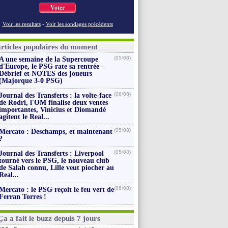
Voter
Voir les resultats
-
Voir les sondages précédents
articles populaires du moment
(05/08)
A une semaine de la Supercoupe
d'Europe, le PSG rate sa rentrée -
Débrief et NOTES des joueurs
(Majorque 3-0 PSG)
(06/08)
Journal des Transferts : la volte-face
de Rodri, l'OM finalise deux ventes
importantes, Vinicius et Diomandé
agitent le Real...
(05/08)
Mercato : Deschamps, et maintenant
?
(05/08)
Journal des Transferts : Liverpool
tourné vers le PSG, le nouveau club
de Salah connu, Lille veut piocher au
Real...
(06/08)
Mercato : le PSG reçoit le feu vert de
Ferran Torres !
Ça a fait le buzz depuis 7 jours