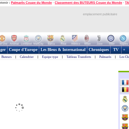
etenir :
Palmarès Coupe du Monde
-
Classement des BUTEURS Coupe du Monde
-
TA
emplacement publicitaire
n Utd
Arsenal
Liverpool
ManCity
Barca
Real
Atletico
Milan
Juve
Inter
Naples
ger
Coupe d'Europe
Les Bleus & International
Chroniques
TV
+
Buteurs
|
Calendrier
|
Equipe type
|
Tableau Transferts
|
Palmarès
|
Les Cl