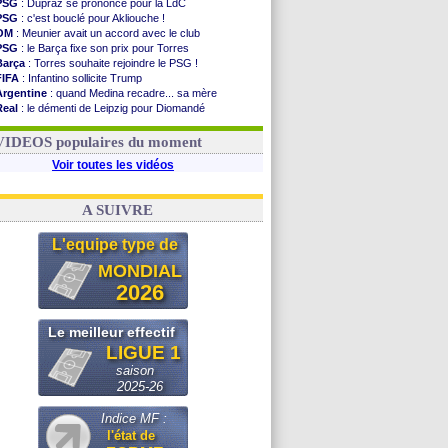
PSG
: Dupraz se prononce pour la LdC
PSG
: c'est bouclé pour Akliouche !
OM
: Meunier avait un accord avec le club
PSG
: le Barça fixe son prix pour Torres
Barça
: Torres souhaite rejoindre le PSG !
FIFA
: Infantino sollicite Trump
Argentine
: quand Medina recadre... sa mère
Real
: le démenti de Leipzig pour Diomandé
OM
: Paixão attire un 2e club anglais
FIFA
: le conseiller d'Infantino démissionne !
VIDEOS populaires du moment
Voir toutes les vidéos
A SUIVRE
L'equipe type de
MONDIAL
2026
Le meilleur effectif
LIGUE 1
saison
2025-26
Indice MF :
l'état de