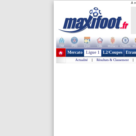
A r
OM
PSG
Lyon
Lille
Monaco
Chelsea
Ma
+ de clubs
Mercato
Ligue 1
L2/Coupes
Etran
Actualité
|
Résultats & Classement
|