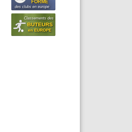
FORME
des clubs en europe
Classements des
BUTEURS
en EUROPE