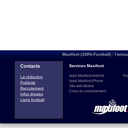
Maxifoot (100% Football) : l'actua
Services Maxifoot
Contacts
Appli Maxifoot Android
Flu
La rédaction
Appli Maxifoot iPhone
Publicité
Site web Mobile
Recrutement
Choix de consentement
Infos légales
Liens football