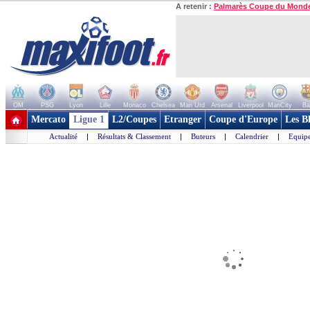
A retenir :
Palmarès Coupe du Mond
OM
PSG
Lyon
Lille
Monaco
Chelsea
Man Utd
Arsenal
Liverpool
ManCity
Ba
+ de clubs
Mercato
Ligue 1
L2/Coupes
Etranger
Coupe d'Europe
Les B
Actualité
|
Résultats & Classement
|
Buteurs
|
Calendrier
|
Equipe