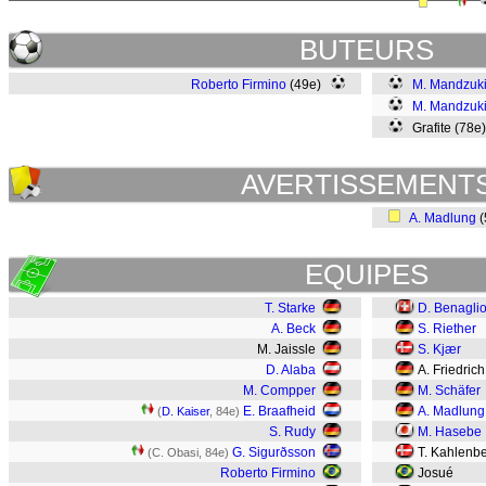
BUTEURS
Roberto Firmino
(49e)
M. Mandzuk
M. Mandzuk
Grafite (78e
AVERTISSEMENT
A. Madlung
(
EQUIPES
T. Starke
D. Benagli
A. Beck
S. Riether
M. Jaissle
S. Kjær
D. Alaba
A. Friedrich
M. Compper
M. Schäfer
E. Braafheid
A. Madlung
(
D. Kaiser
, 84e)
S. Rudy
M. Hasebe
G. Sigurðsson
T. Kahlenb
(C. Obasi, 84e)
Roberto Firmino
Josué