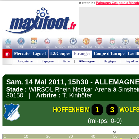
A retenir :
Palmarès Coupe du Mond
OM
PSG
Lyon
Lille
Monaco
Chelsea
Man Utd
Arsenal
Liverpool
ManCity
Ba
+ de clubs
Mercato
Ligue 1
L2/Coupes
Etranger
Coupe d'Europe
Les B
Angleterre
|
Espagne
|
Italie
|
Allemagne
|
Belgique
|
Pays-Bas
Sam. 14 Mai 2011, 15h30 - ALLEMAGNE
Stade :
WIRSOL Rhein-Neckar-Arena à Sins
30150 |
Arbitre :
T. Kinhöfer
1
3
HOFFENHEIM
WOLF
(mi-tps: 0-0)
1
10
20
30
40
50
6