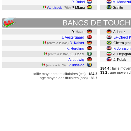
R. Babel
M. Mandzuk
P. Mlapa
Grafite
(
V. Ibisevic
, 76e)
BANCS DE TOUCH
D. Haas
A. Lenz
J. Vestergaard
Ja-Cheol 
D. Kaiser
Cícero
(entré à la 84e)
(ent
K. Herdling
F. Johnson
C. Obasi
A. Dejaga
(entré à la 84e)
A. Ludwig
J. Polák
V. Ibisevic
(entré à la 76e)
184,4
: taille moye
33,2
: age moyen de
taille moyenne des titulaires (cm) :
184,3
age moyen des titulaires (ans) :
28,3