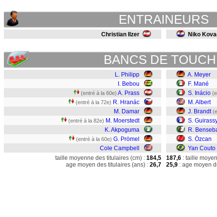
ENTRAINEURS
Christian Ilzer
Niko Kova
BANCS DE TOUCH
L. Philipp
A. Meyer
I. Bebou
F. Mané
A. Prass
S. Inácio
(entré à la 60e)
(e
R. Hranác
M. Albert
(entré à la 72e)
M. Damar
J. Brandt
(
M. Moerstedt
S. Guirass
(entré à la 82e)
K. Akpoguma
R. Benseba
G. Prömel
S. Özcan
(entré à la 60e)
Cole Campbell
Yan Couto
taille moyenne des titulaires (cm) :
184,5
187,6
: taille moye
age moyen des titulaires (ans) :
26,7
25,9
: age moyen de