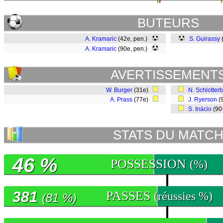
BUTEURS
A. Kramaric
(42e, pen.)
S. Guirassy
A. Kramaric
(90e, pen.)
AVERTISSEMENT
W. Burger
(31e)
N. Schlotter
A. Prass
(77e)
J. Ryerson
(
S. Inácio
(90
STATS DU MATC
46 %
POSSESSION
(%)
381
PASSES
(réussies %)
(81 %)