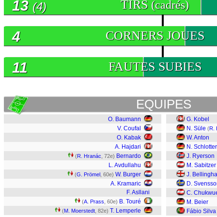
13
TIRS
(cadrés)
(4)
4
CORNERS JOUES
11
FAUTES SUBIES
EQUIPES
O. Baumann
G. Kobel
V. Coufal
N. Süle
(
R. 
O. Kabak
W. Anton
A. Hajdari
N. Schlotte
Bernardo
J. Ryerson
(
R. Hranác
, 72e)
L. Avdullahu
M. Sabitzer
W. Burger
J. Bellingh
(
G. Prömel
, 60e)
A. Kramaric
D. Svensso
F. Asllani
C. Chukwu
B. Touré
(
A. Prass
, 60e)
M. Beier
T. Lemperle
(
M. Moerstedt
, 82e)
Fábio Silva