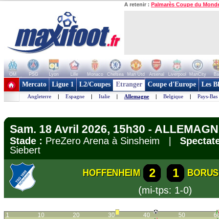
A retenir :
Palmarès Coupe du Mond
OM
PSG
Lyon
Lille
Monaco
Chelsea
Man Utd
Arsenal
Liverpool
ManCity
Ba
+ de clubs
Mercato
Ligue 1
L2/Coupes
Etranger
Coupe d'Europe
Les B
Angleterre
|
Espagne
|
Italie
|
Allemagne
|
Belgique
|
Pays-Bas
Sam. 18 Avril 2026, 15h30 - ALLEMAGN
Stade :
PreZero Arena à Sinsheim |
Spectate
Siebert
2
1
HOFFENHEIM
BORUS
(mi-tps: 1-0)
1
10
20
30
40
50
6