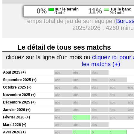
0%
sur le terrain
11%
sur le banc
(1 min.)
(449 min.)
Temps total de jeu de son équipe (
Borus
2025/2026 : 4260 minu
Le détail de tous ses matchs
cliquez sur la ligne d'un mois ou
cliquez ici pour 
les matchs (+)
Aout 2025 (+)
abs.
abs.
abs.
Septembre 2025 (+)
abs.
abs.
abs.
abs.
Octobre 2025 (+)
abs.
abs.
abs.
abs.
abs
Novembre 2025 (+)
abs.
abs.
abs.
abs.
abs
Décembre 2025 (+)
abs.
abs.
abs.
abs.
abs
Janvier 2026 (+)
abs.
abs.
abs.
abs.
abs
Février 2026 (+)
abs.
0
abs.
abs.
abs
Mars 2026 (+)
abs.
abs.
abs.
Avril 2026 (+)
abs.
0
0
1