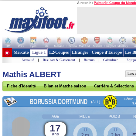
A retenir :
Palmarès Coupe du Mond
OM
PSG
Lyon
Lille
Monaco
Chelsea
Man Utd
Arsenal
Liverpool
ManCity
Ba
+ de clubs
Mercato
Ligue 1
L2/Coupes
Etranger
Coupe d'Europe
Les B
Actualité
|
Résultats & Classement
|
Buteurs
|
Calendrier
|
Equipe
Mathis ALBERT
Les 
Fiche d'identité
Bilan et Matchs saison
Carrière & Sélections
Début Co
BORUSSIA DORTMUND
(ALL)
n.
AGE
TAILLE
POIDS
N
17
ans
? m
? kg
E