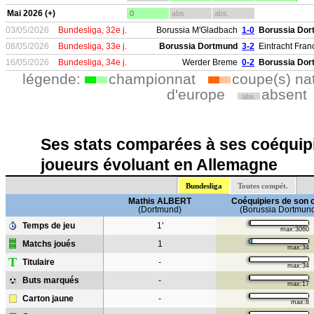
Mai 2026 (+)
0
abs.
abs.
03/05/2026
Bundesliga, 32e j.
Borussia M'Gladbach
1-0
Borussia Do
08/05/2026
Bundesliga, 33e j.
Borussia Dortmund
3-2
Eintracht Franc
16/05/2026
Bundesliga, 34e j.
Werder Breme
0-2
Borussia Do
légende:
championnat
coupe(s) na
d'europe
absent
abs.
Ses stats comparées à ses coéquipi
joueurs évoluant en Allemagne
Bundesliga
Toutes compét.
Mathis ALBERT
Coéquipiers de son 
(Dortmund)
(Borussia Dortmun
Temps de jeu
1'
max:3060
Matchs joués
1
max:34
T
Titulaire
-
max:34
Buts marqués
-
max:17
Carton jaune
-
max:8