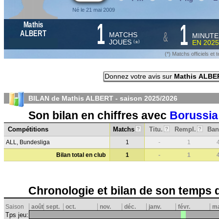
Né le 21 mai 2009
1
1
Mathis
&
ALBERT
MATCHS
MINUTE
JOUES
EN
2025
*
(
)
(*) Matchs officiels e
Donnez votre avis sur
Mathis ALBE
BILAN de Mathis ALBERT - saison
2025/2026
Son bilan en chiffres avec
Borussi
Compétitions
Matchs
Titu.
Rempl.
Ban
?
?
?
ALL, Bundesliga
1
-
1
Bilan total en club
1
-
1
Chronologie et bilan de son temps 
Saison
août
sept.
oct.
nov.
déc.
janv.
févr.
m
Tps jeu: