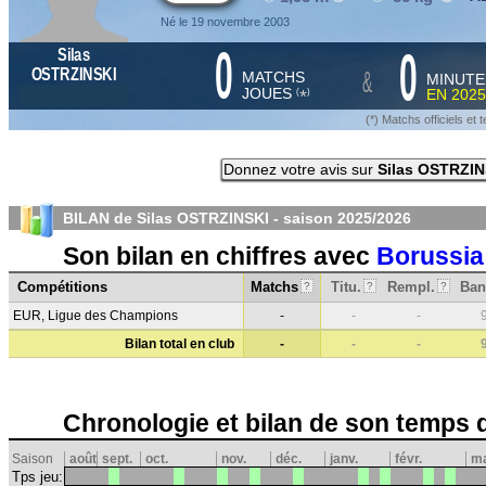
Né le 19 novembre 2003
0
0
Silas
&
OSTRZINSKI
MATCHS
MINUTE
JOUES
EN
2025
*
(
)
(*) Matchs officiels e
Donnez votre avis sur
Silas OSTRZIN
BILAN de Silas OSTRZINSKI - saison
2025/2026
Son bilan en chiffres avec
Borussi
Compétitions
Matchs
Titu.
Rempl.
Ban
?
?
?
EUR, Ligue des Champions
-
-
-
Bilan total en club
-
-
-
Chronologie et bilan de son temps 
Saison
août
sept.
oct.
nov.
déc.
janv.
févr.
m
Tps jeu: