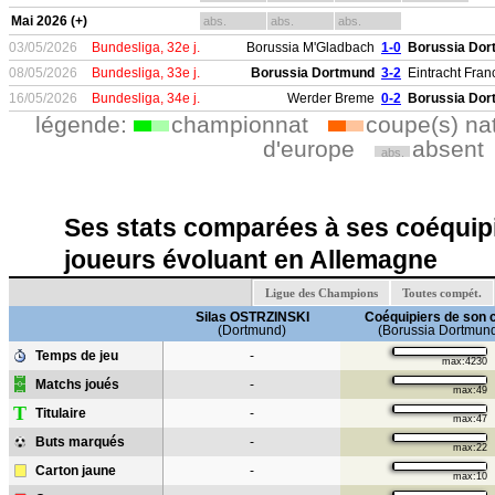
Mai 2026 (+)
abs.
abs.
abs.
03/05/2026
Bundesliga, 32e j.
Borussia M'Gladbach
1-0
Borussia Do
08/05/2026
Bundesliga, 33e j.
Borussia Dortmund
3-2
Eintracht Franc
16/05/2026
Bundesliga, 34e j.
Werder Breme
0-2
Borussia Do
légende:
championnat
coupe(s) na
d'europe
absent
abs.
Ses stats comparées à ses coéquipi
joueurs évoluant en Allemagne
Ligue des Champions
Toutes compét.
Silas OSTRZINSKI
Coéquipiers de son 
(Dortmund)
(Borussia Dortmun
Temps de jeu
-
max:4230
Matchs joués
-
max:49
T
Titulaire
-
max:47
Buts marqués
-
max:22
Carton jaune
-
max:10