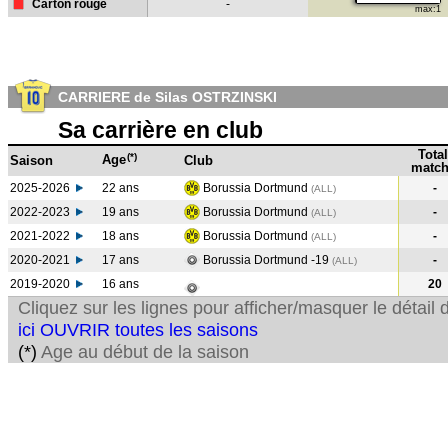
Carton rouge
-
max:1
CARRIERE de Silas OSTRZINSKI
Sa carrière en club
Total
(*)
Age
Saison
Club
match
2025-2026
22 ans
Borussia Dortmund
-
(ALL)
2022-2023
19 ans
Borussia Dortmund
-
(ALL
)
2021-2022
18 ans
Borussia Dortmund
-
(ALL
)
2020-2021
17 ans
Borussia Dortmund -19
-
(ALL
)
2019-2020
16 ans
20
Cliquez sur les lignes pour afficher/masquer le détai
ici OUVRIR toutes les saisons
(*)
Age au début de la saison