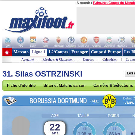
A retenir :
Palmarès Coupe du Mond
OM
PSG
Lyon
Lille
Monaco
Chelsea
Man Utd
Arsenal
Liverpool
ManCity
Ba
+ de clubs
Mercato
Ligue 1
L2/Coupes
Etranger
Coupe d'Europe
Les B
Actualité
|
Résultats & Classement
|
Buteurs
|
Calendrier
|
Equipe
31. Silas OSTRZINSKI
Les 
Fiche d'identité
Bilan et Matchs saison
Carrière & Sélections
Début Co
BORUSSIA DORTMUND
(ALL)
Janv.
AGE
TAILLE
POIDS
N
22
99%
84%
ans
1,98 m
86 kg
A