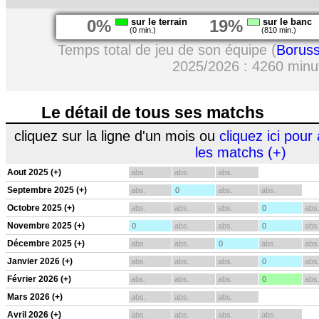
0%
sur le terrain
19%
sur le banc
(0 min.)
(810 min.)
Temps total de jeu de son équipe (
Borus
2025/2026 : 4260 minu
Le détail de tous ses matchs
cliquez sur la ligne d'un mois ou
cliquez ici pour 
les matchs (+)
Aout 2025 (+)
abs.
abs.
abs.
Septembre 2025 (+)
abs.
0
abs.
abs.
Octobre 2025 (+)
abs.
abs.
abs.
0
abs
Novembre 2025 (+)
0
abs.
abs.
0
abs
Décembre 2025 (+)
abs.
abs.
0
abs.
abs
Janvier 2026 (+)
abs.
abs.
abs.
0
abs
Février 2026 (+)
abs.
abs.
abs.
0
abs
Mars 2026 (+)
abs.
abs.
abs.
Avril 2026 (+)
abs.
abs.
abs.
abs.